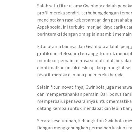
Salah satu fitur utama Gwinbola adalah penek
profil mereka sendiri, terhubung dengan tem
menciptakan rasa kebersamaan dan persahabatan
Aspek sosial ini terbukti menjadi daya tarik
berinteraksi dengan orang lain sambil memain
Fitur utama lainnya dari Gwinbola adalah pen
grafik dan efek suara tercanggih untuk menc
membuat pemain merasa seolah-olah berada di 
dioptimalkan untuk desktop dan perangkat s
favorit mereka di mana pun mereka berada.
Selain fitur inovatifnya, Gwinbola juga mena
dan mempertahankan pemain. Dari bonus sambut
memperbarui penawarannya untuk memastikan 
datang kembali untuk mendapatkan lebih bany
Secara keseluruhan, kebangkitan Gwinbola mew
Dengan menggabungkan permainan kasino trad