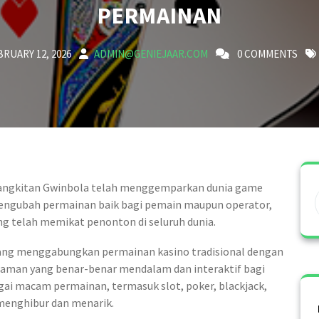
PERMAINAN
BRUARY 12, 2026
ADMIN@GENIEJAAR.COM
0 COMMENTS
bangkitan Gwinbola telah menggemparkan dunia game
h mengubah permainan baik bagi pemain maupun operator,
 telah memikat penonton di seluruh dunia.
yang menggabungkan permainan kasino tradisional dengan
aman yang benar-benar mendalam dan interaktif bagi
ai macam permainan, termasuk slot, poker, blackjack,
menghibur dan menarik.