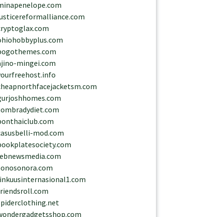
minapenelope.com
justicereformalliance.com
cryptoglax.com
ohiohobbyplus.com
bogothemes.com
ajino-mingei.com
yourfreehost.info
cheapnorthfacejacketsm.com
gurjoshhomes.com
tombradydiet.com
bonthaiclub.com
casusbelli-mod.com
bookplatesociety.com
lebnewsmedia.com
sonosonora.com
linkuusinternasional1.com
friendsroll.com
spiderclothing.net
wondergadgetsshop.com