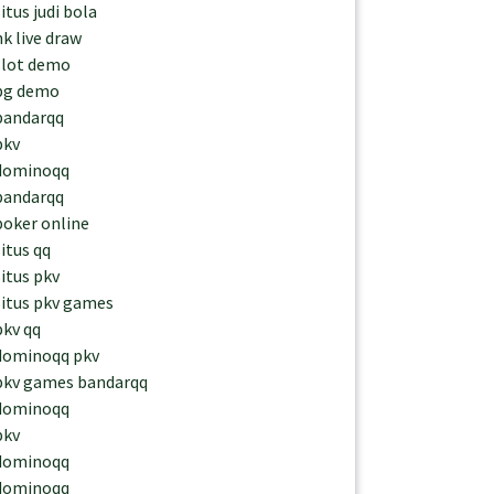
situs judi bola
hk live draw
slot demo
pg demo
bandarqq
pkv
dominoqq
bandarqq
poker online
situs qq
situs pkv
situs pkv games
pkv qq
dominoqq pkv
pkv games bandarqq
dominoqq
pkv
dominoqq
dominoqq