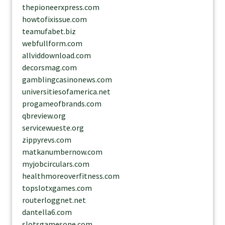
thepioneerxpress.com
howtofixissue.com
teamufabet.biz
webfullform.com
allviddownload.com
decorsmag.com
gamblingcasinonews.com
universitiesofamerica.net
progameofbrands.com
qbreview.org
servicewueste.org
zippyrevs.com
matkanumbernow.com
myjobcirculars.com
healthmoreoverfitness.com
topslotxgames.com
routerloggnet.net
dantella6.com
slotsgamesone.com