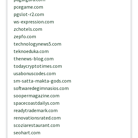
pcegame.com
pgslot-r2.com
ws-expression.com
zchotels.com
zepfo.com
technologynews5.com
teknoeduka.com
thenews-blog.com
todaycryptotimes.com
usabonuscodes.com
sm-satta-makta-gods.com
softwaredegimnasios.com
soopermagazine.com
spacecoastdailys.com
readytrademark.com
renovationsrated.com
scoziarestaurant.com
seohart.com