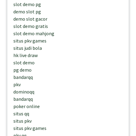
slot demo pg
demo slot pg
demo slot gacor
slot demo gratis
slot demo mahjong
situs pkv games
situs judi bola
hk live draw
slot demo
pg demo
bandarqq
pkv
dominoqq
bandarqq
poker online
situs qq
situs pkv
situs pkv games
pkv qq