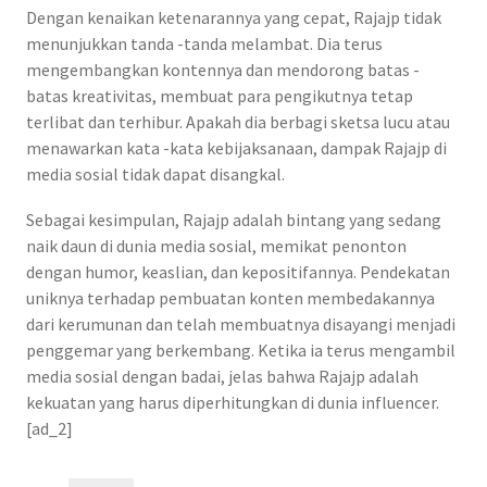
Dengan kenaikan ketenarannya yang cepat, Rajajp tidak
menunjukkan tanda -tanda melambat. Dia terus
mengembangkan kontennya dan mendorong batas -
batas kreativitas, membuat para pengikutnya tetap
terlibat dan terhibur. Apakah dia berbagi sketsa lucu atau
menawarkan kata -kata kebijaksanaan, dampak Rajajp di
media sosial tidak dapat disangkal.
Sebagai kesimpulan, Rajajp adalah bintang yang sedang
naik daun di dunia media sosial, memikat penonton
dengan humor, keaslian, dan kepositifannya. Pendekatan
uniknya terhadap pembuatan konten membedakannya
dari kerumunan dan telah membuatnya disayangi menjadi
penggemar yang berkembang. Ketika ia terus mengambil
media sosial dengan badai, jelas bahwa Rajajp adalah
kekuatan yang harus diperhitungkan di dunia influencer.
[ad_2]