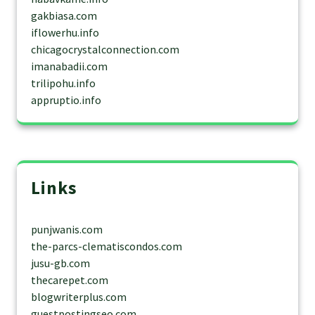
gakbiasa.com
iflowerhu.info
chicagocrystalconnection.com
imanabadii.com
trilipohu.info
appruptio.info
Links
punjwanis.com
the-parcs-clematiscondos.com
jusu-gb.com
thecarepet.com
blogwriterplus.com
guestpostingseo.com