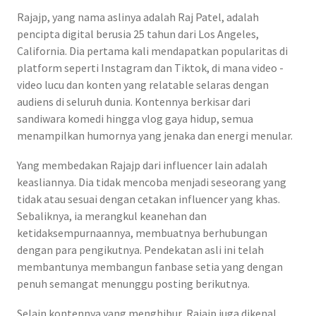
Rajajp, yang nama aslinya adalah Raj Patel, adalah
pencipta digital berusia 25 tahun dari Los Angeles,
California. Dia pertama kali mendapatkan popularitas di
platform seperti Instagram dan Tiktok, di mana video -
video lucu dan konten yang relatable selaras dengan
audiens di seluruh dunia. Kontennya berkisar dari
sandiwara komedi hingga vlog gaya hidup, semua
menampilkan humornya yang jenaka dan energi menular.
Yang membedakan Rajajp dari influencer lain adalah
keasliannya. Dia tidak mencoba menjadi seseorang yang
tidak atau sesuai dengan cetakan influencer yang khas.
Sebaliknya, ia merangkul keanehan dan
ketidaksempurnaannya, membuatnya berhubungan
dengan para pengikutnya. Pendekatan asli ini telah
membantunya membangun fanbase setia yang dengan
penuh semangat menunggu posting berikutnya.
Selain kontennya yang menghibur, Rajajp juga dikenal