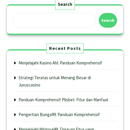
Search
Search
Recent Posts
Menjelajahi Kasino Ahl: Panduan Komprehensif
Strategi Teratas untuk Menang Besar di
Juruscasino
Panduan Komprehensif Plisbet: Fitur dan Manfaat
Pengertian Bunga99: Panduan Komprehensif
Menjelajahi Winlose99: Tinjauan Fitur yang