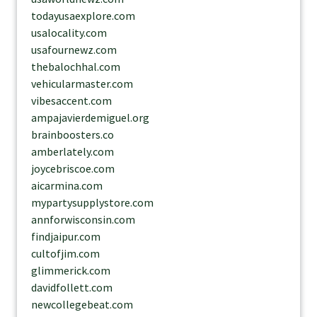
todayusaexplore.com
usalocality.com
usafournewz.com
thebalochhal.com
vehicularmaster.com
vibesaccent.com
ampajavierdemiguel.org
brainboosters.co
amberlately.com
joycebriscoe.com
aicarmina.com
mypartysupplystore.com
annforwisconsin.com
findjaipur.com
cultofjim.com
glimmerick.com
davidfollett.com
newcollegebeat.com