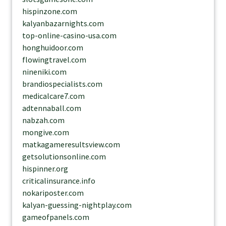
hispinzone.com
kalyanbazarnights.com
top-online-casino-usa.com
honghuidoor.com
flowingtravel.com
nineniki.com
brandiospecialists.com
medicalcare7.com
adtennaball.com
nabzah.com
mongive.com
matkagameresultsview.com
getsolutionsonline.com
hispinner.org
criticalinsurance.info
nokariposter.com
kalyan-guessing-nightplay.com
gameofpanels.com