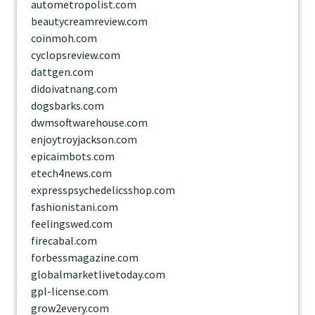
autometropolist.com
beautycreamreview.com
coinmoh.com
cyclopsreview.com
dattgen.com
didoivatnang.com
dogsbarks.com
dwmsoftwarehouse.com
enjoytroyjackson.com
epicaimbots.com
etech4news.com
expresspsychedelicsshop.com
fashionistani.com
feelingswed.com
firecabal.com
forbessmagazine.com
globalmarketlivetoday.com
gpl-license.com
grow2every.com