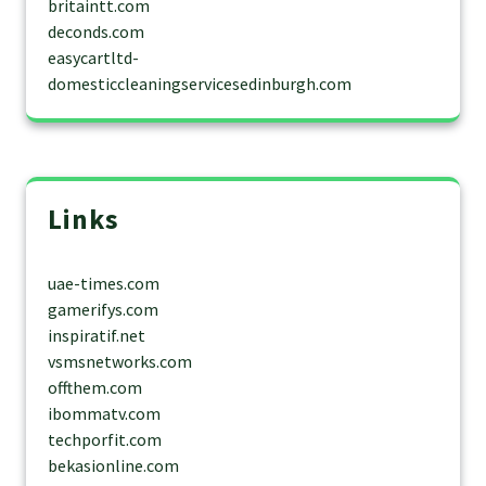
britaintt.com
deconds.com
easycartltd-
domesticcleaningservicesedinburgh.com
Links
uae-times.com
gamerifys.com
inspiratif.net
vsmsnetworks.com
offthem.com
ibommatv.com
techporfit.com
bekasionline.com