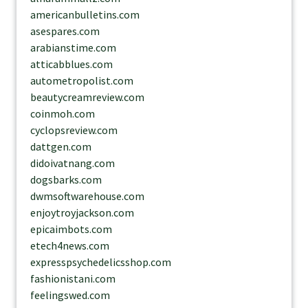
americanbulletins.com
asespares.com
arabianstime.com
atticabblues.com
autometropolist.com
beautycreamreview.com
coinmoh.com
cyclopsreview.com
dattgen.com
didoivatnang.com
dogsbarks.com
dwmsoftwarehouse.com
enjoytroyjackson.com
epicaimbots.com
etech4news.com
expresspsychedelicsshop.com
fashionistani.com
feelingswed.com