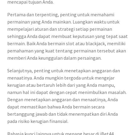
mencapai tujuan Anda.
Pertama dan terpenting, penting untuk memahami
permainan yang Anda mainkan. Luangkan waktu untuk
mempelajari aturan dan strategi setiap permainan
sehingga Anda dapat membuat keputusan yang tepat saat
bermain. Baik Anda bermain slot atau blackjack, memiliki
pemahaman yang kuat tentang permainan tersebut akan
memberi Anda keunggulan dalam persaingan.
Selanjutnya, penting untuk menetapkan anggaran dan
menaatinya. Anda mungkin tergoda untuk mengejar
kerugian atau bertaruh lebih dari yang Anda mampu,
namun hal ini dapat dengan cepat menimbulkan masalah.
Dengan menetapkan anggaran dan menaatinya, Anda
dapat memastikan bahwa Anda bermain secara
bertanggung jawab dan tidak menempatkan diri Anda
pada risiko kerugian finansial.
Rahasia kunci lainnya untuk menang besar di iBet44