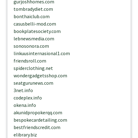
gurjoshhomes.com
tombradydiet.com
bonthaiclub.com
casusbelli-mod.com
bookplatesociety.com
lebnewsmedia.com
sonosonora.com
linkuusinternasional1.com
friendsroll.com
spiderclothing.net
wondergadgetsshop.com
seatgurunews.com
3net.info
codeplex.info
okena.info
akunidpropokerqq.com
bespokecardetailing.com
bestfriendscredit.com
elibrary.biz