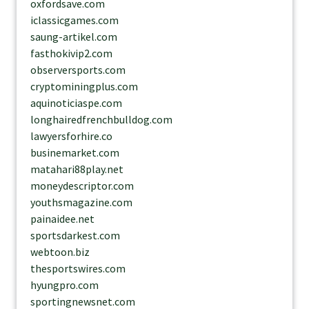
oxfordsave.com
iclassicgames.com
saung-artikel.com
fasthokivip2.com
observersports.com
cryptominingplus.com
aquinoticiaspe.com
longhairedfrenchbulldog.com
lawyersforhire.co
businemarket.com
matahari88play.net
moneydescriptor.com
youthsmagazine.com
painaidee.net
sportsdarkest.com
webtoon.biz
thesportswires.com
hyungpro.com
sportingnewsnet.com