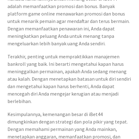
adalah memanfaatkan promosi dan bonus. Banyak
platform game online menawarkan promosi dan bonus
untuk menarik pemain agar mendaftar dan terus bermain.
Dengan memanfaatkan penawaran ini, Anda dapat
meningkatkan peluang Anda untuk menang tanpa
mengeluarkan lebih banyak uang Anda sendiri.
Terakhir, penting untuk mempraktikkan manajemen
bankroll yang baik. Ini berarti mengetahui kapan harus
meninggalkan permainan, apakah Anda sedang menang
atau kalah. Dengan menetapkan batasan untuk diri sendiri
dan mengetahui kapan harus berhenti, Anda dapat
mencegah diri Anda mengejar kerugian atau menjadi
berlebihan.
Kesimpulannya, kemenangan besar di iBet44
dimungkinkan dengan strategi dan pola pikir yang tepat.
Dengan memahami permainan yang Anda mainkan,
menetapkan anggaran, memanfaatkan promosi, dan