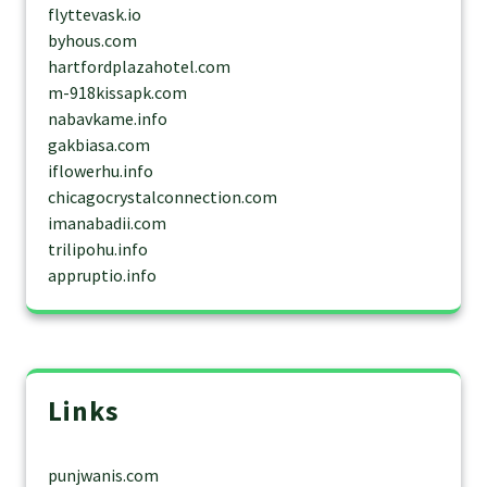
flyttevask.io
byhous.com
hartfordplazahotel.com
m-918kissapk.com
nabavkame.info
gakbiasa.com
iflowerhu.info
chicagocrystalconnection.com
imanabadii.com
trilipohu.info
appruptio.info
Links
punjwanis.com