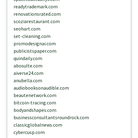
readytrademark.com
renovationsrated.com
scoziarestaurant.com
seohart.com
set-cleaning.com
promodesignai.com
publicistspaper.com
quindaily.com
abosulte.com
aiverse24.com
anubella.com
audiobooksonaudible.com
beautenetwork.com
bitcoin-tracing.com
bodyandshapes.com
businessconsultantsroundrock.com
classicglobalnews.com
cybercusp.com