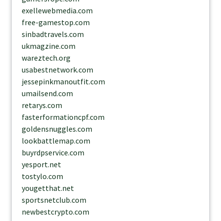
exellewebmedia.com
free-gamestop.com
sinbadtravels.com
ukmagzine.com
wareztech.org
usabestnetwork.com
jessepinkmanoutfit.com
umailsend.com
retarys.com
fasterformationcpf.com
goldensnuggles.com
lookbattlemap.com
buyrdpservice.com
yesport.net
tostylo.com
yougetthat.net
sportsnetclub.com
newbestcrypto.com