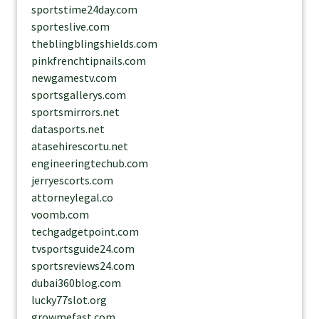
sportstime24day.com
sporteslive.com
theblingblingshields.com
pinkfrenchtipnails.com
newgamestv.com
sportsgallerys.com
sportsmirrors.net
datasports.net
atasehirescortu.net
engineeringtechub.com
jerryescorts.com
attorneylegal.co
voomb.com
techgadgetpoint.com
tvsportsguide24.com
sportsreviews24.com
dubai360blog.com
lucky77slot.org
growmefast.com