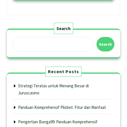
Search
Search
Recent Posts
Strategi Teratas untuk Menang Besar di
Juruscasino
Panduan Komprehensif Plisbet: Fitur dan Manfaat
Pengertian Bunga99: Panduan Komprehensif