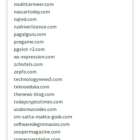
mukhtarmeer.com
nascartoday.com
nqted.com
nzdriverlicence.com
pagalguru.com
pcegame.com
pgslot-r2.com
ws-expression.com
zchotels.com
zepfo.com
technologynews5.com
teknoeduka.com
thenews-blog.com
todaycryptotimes.com
usabonuscodes.com
sm-satta-makta-gods.com
softwaredegimnasios.com
soopermagazine.com
spacecoastdailys.com