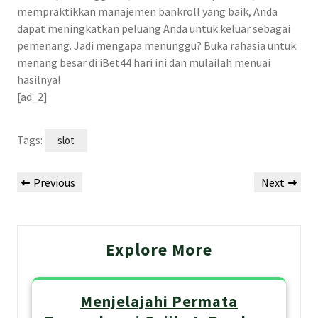
mempraktikkan manajemen bankroll yang baik, Anda
dapat meningkatkan peluang Anda untuk keluar sebagai
pemenang. Jadi mengapa menunggu? Buka rahasia untuk
menang besar di iBet44 hari ini dan mulailah menuai
hasilnya!
[ad_2]
Tags:
slot
Post
Previous
Next
Previous
Next
navigation
Post
Post
Explore More
Menjelajahi Permata