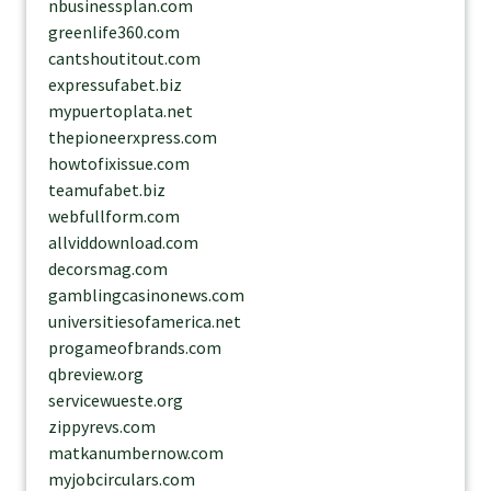
nbusinessplan.com
greenlife360.com
cantshoutitout.com
expressufabet.biz
mypuertoplata.net
thepioneerxpress.com
howtofixissue.com
teamufabet.biz
webfullform.com
allviddownload.com
decorsmag.com
gamblingcasinonews.com
universitiesofamerica.net
progameofbrands.com
qbreview.org
servicewueste.org
zippyrevs.com
matkanumbernow.com
myjobcirculars.com