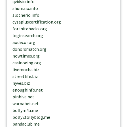
qvidsio.info
shumaio.info
slotherio.info
cysapluscertification.org
fortnitehacks.org
loginsearch.org
aodecor.org
donorsmatch.org
nowtimes.org
casinoeing.org
livemocha.biz
streetlife.biz
hyves.biz
enoughinfo.net
pinhive.net
warnabet.net
bollym4u.me
bolly2tollyblog.me
pandaclub.me