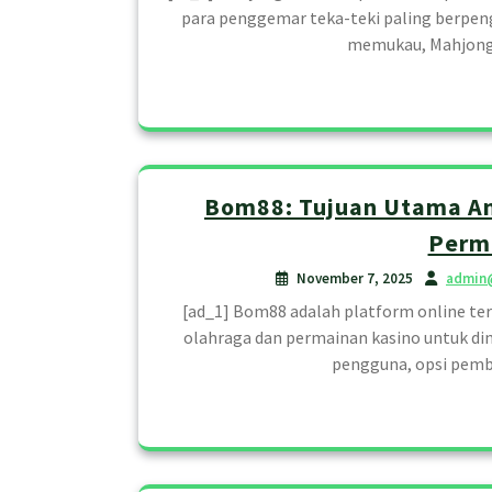
para penggemar teka-teki paling berpen
memukau, Mahjong6
Bom88: Tujuan Utama An
Perm
November 7, 2025
admin@
[ad_1] Bom88 adalah platform online t
olahraga dan permainan kasino untuk d
pengguna, opsi pemb