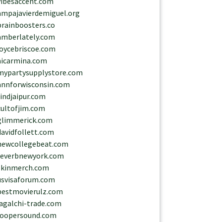
vibesaccent.com
ampajavierdemiguel.org
brainboosters.co
amberlately.com
joycebriscoe.com
aicarmina.com
mypartysupplystore.com
annforwisconsin.com
findjaipur.com
cultofjim.com
glimmerick.com
davidfollett.com
newcollegebeat.com
reverbnewyork.com
skinmerch.com
usvisaforum.com
bestmovierulz.com
jagalchi-trade.com
loopersound.com