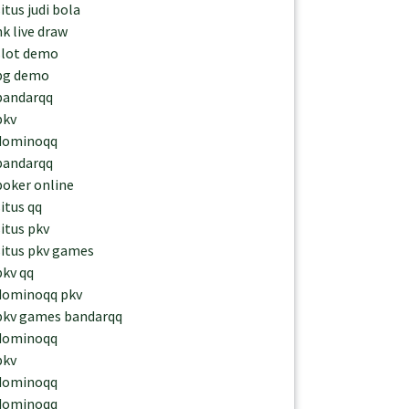
situs judi bola
hk live draw
slot demo
pg demo
bandarqq
pkv
dominoqq
bandarqq
poker online
situs qq
situs pkv
situs pkv games
pkv qq
dominoqq pkv
pkv games bandarqq
dominoqq
pkv
dominoqq
dominoqq