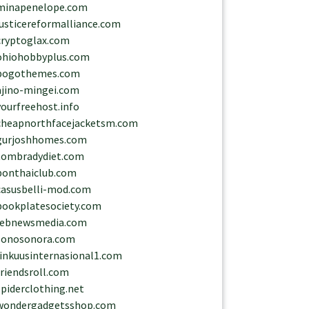
minapenelope.com
justicereformalliance.com
cryptoglax.com
ohiohobbyplus.com
bogothemes.com
ajino-mingei.com
yourfreehost.info
cheapnorthfacejacketsm.com
gurjoshhomes.com
tombradydiet.com
bonthaiclub.com
casusbelli-mod.com
bookplatesociety.com
lebnewsmedia.com
sonosonora.com
linkuusinternasional1.com
friendsroll.com
spiderclothing.net
wondergadgetsshop.com