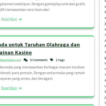
galaman sekalipun. Dengan gameplay unik dan grafis
9 menawarkan versi baru dari
Read More
da untuk Taruhan Olahraga dan
ainan Kasino
geniejaar.com
0 Comments
2 tags
erkemuka yang menawarkan berbagai macam taruhan
inikmati para pemain. Dengan antarmuka yang ramah
ayaran yang aman, dan beragam
Read More