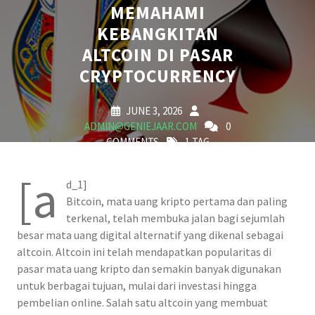
MEMAHAMI
KEBANGKITAN
ALTCOIN DI PASAR
CRYPTOCURRENCY
JUNE 3, 2026
ADMIN@GENIEJAAR.COM
0
COMMENTS
1 TAG
[a
d_1]
Bitcoin, mata uang kripto pertama dan paling
terkenal, telah membuka jalan bagi sejumlah
besar mata uang digital alternatif yang dikenal sebagai
altcoin. Altcoin ini telah mendapatkan popularitas di
pasar mata uang kripto dan semakin banyak digunakan
untuk berbagai tujuan, mulai dari investasi hingga
pembelian online. Salah satu altcoin yang membuat