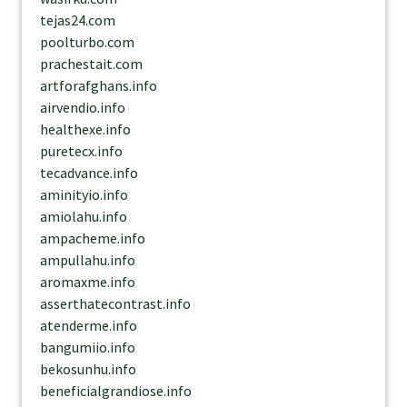
tejas24.com
poolturbo.com
prachestait.com
artforafghans.info
airvendio.info
healthexe.info
puretecx.info
tecadvance.info
aminityio.info
amiolahu.info
ampacheme.info
ampullahu.info
aromaxme.info
asserthatecontrast.info
atenderme.info
bangumiio.info
bekosunhu.info
beneficialgrandiose.info