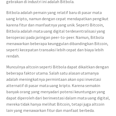
gebrakan di industri ini adalah Bitbola.
Bitbola adalah pemain yang relatif baru di pasar mata
uang kripto, namun dengan cepat mendapatkan pengikut
karena fitur dan manfaatnya yang unik. Seperti Bitcoin,
Bitbola adalah mata uang digital terdesentralisasi yang
beroperasi pada jaringan peer-to-peer. Namun, Bitbola
menawarkan beberapa keunggulan dibandingkan Bitcoin,
seperti kecepatan transaksi lebih cepat dan biaya lebih
rendah.
Munculnya altcoin seperti Bitbola dapat dikaitkan dengan
beberapa faktor utama. Salah satu alasan utamanya
adalah meningkatnya permintaan akan opsi investasi
alternatif di pasar mata uang kripto. Karena semakin
banyak orang yang menyadari potensi keuntungan yang
dapat diperoleh dari berinvestasi dalam mata uang digital,
mereka tidak hanya melihat Bitcoin, tetapi juga altcoin
lain yang menawarkan fitur dan manfaat berbeda.