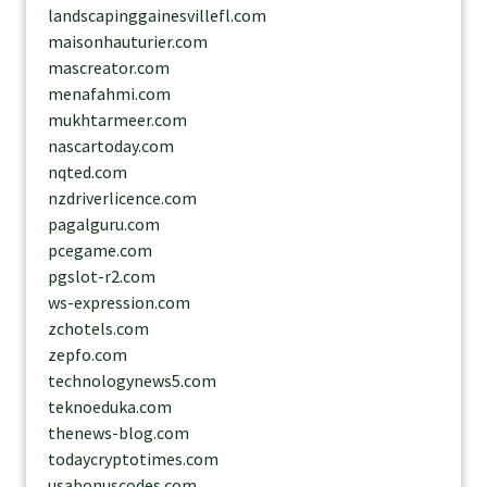
landscapinggainesvillefl.com
maisonhauturier.com
mascreator.com
menafahmi.com
mukhtarmeer.com
nascartoday.com
nqted.com
nzdriverlicence.com
pagalguru.com
pcegame.com
pgslot-r2.com
ws-expression.com
zchotels.com
zepfo.com
technologynews5.com
teknoeduka.com
thenews-blog.com
todaycryptotimes.com
usabonuscodes.com