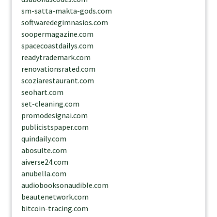
sm-satta-makta-gods.com
softwaredegimnasios.com
soopermagazine.com
spacecoastdailys.com
readytrademark.com
renovationsrated.com
scoziarestaurant.com
seohart.com
set-cleaning.com
promodesignai.com
publicistspaper.com
quindaily.com
abosulte.com
aiverse24.com
anubella.com
audiobooksonaudible.com
beautenetwork.com
bitcoin-tracing.com