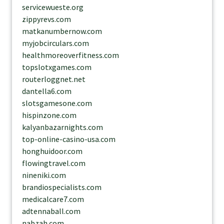
servicewueste.org
zippyrevs.com
matkanumbernow.com
myjobcirculars.com
healthmoreoverfitness.com
topslotxgames.com
routerloggnet.net
dantella6.com
slotsgamesone.com
hispinzone.com
kalyanbazarnights.com
top-online-casino-usa.com
honghuidoor.com
flowingtravel.com
nineniki.com
brandiospecialists.com
medicalcare7.com
adtennaball.com
nabzah.com