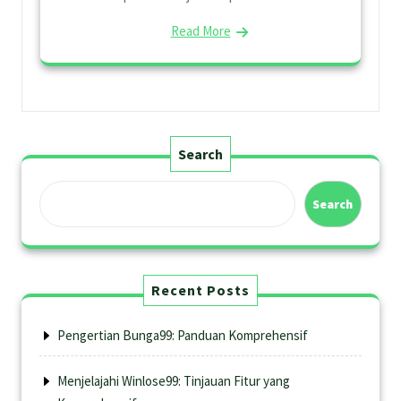
Read More
Search
Search
Recent Posts
Pengertian Bunga99: Panduan Komprehensif
Menjelajahi Winlose99: Tinjauan Fitur yang