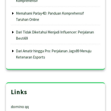
Komprehensif
Memahami Parlay4D: Panduan Komprehensif
Taruhan Online
Dari Tidak Diketahui Menjadi Influencer: Perjalanan
Besti69
Dari Amatir hingga Pro: Perjalanan Jago89 Menuju
Ketenaran Esports
Links
domino qq