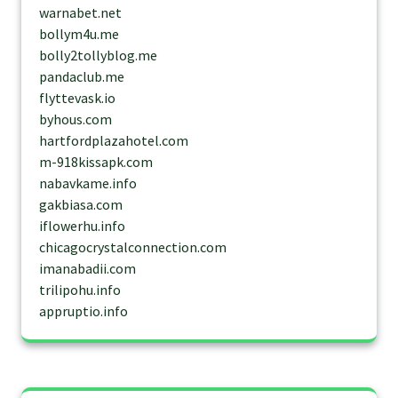
warnabet.net
bollym4u.me
bolly2tollyblog.me
pandaclub.me
flyttevask.io
byhous.com
hartfordplazahotel.com
m-918kissapk.com
nabavkame.info
gakbiasa.com
iflowerhu.info
chicagocrystalconnection.com
imanabadii.com
trilipohu.info
appruptio.info