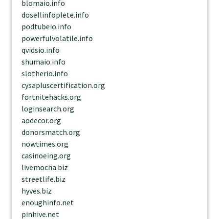
blomaio.info
dosellinfoplete.info
podtubeio.info
powerfulvolatile.info
qvidsio.info
shumaio.info
slotherio.info
cysapluscertification.org
fortnitehacks.org
loginsearch.org
aodecor.org
donorsmatch.org
nowtimes.org
casinoeing.org
livemocha.biz
streetlife.biz
hyves.biz
enoughinfo.net
pinhive.net