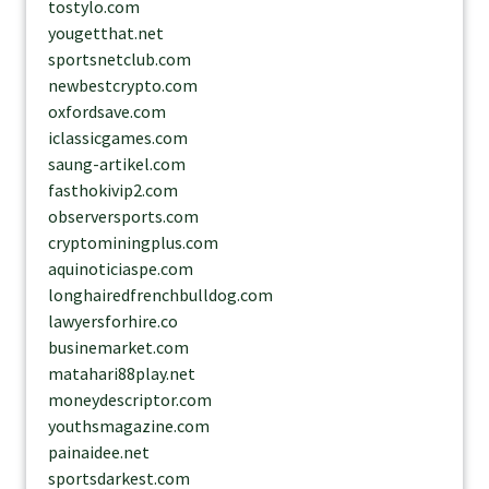
tostylo.com
yougetthat.net
sportsnetclub.com
newbestcrypto.com
oxfordsave.com
iclassicgames.com
saung-artikel.com
fasthokivip2.com
observersports.com
cryptominingplus.com
aquinoticiaspe.com
longhairedfrenchbulldog.com
lawyersforhire.co
businemarket.com
matahari88play.net
moneydescriptor.com
youthsmagazine.com
painaidee.net
sportsdarkest.com