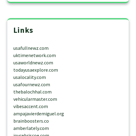
Links
usafullnewz.com
uktimenetwork.com
usaworldnewz.com
todayusaexplore.com
usalocality.com
usafournewz.com
thebalochhal.com
vehicularmaster.com
vibesaccent.com
ampajavierdemiguel.org
brainboosters.co
amberlately.com
joycebriscoe.com