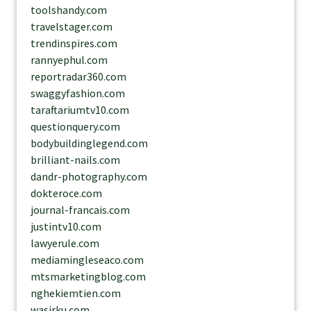
toolshandy.com
travelstager.com
trendinspires.com
rannyephul.com
reportradar360.com
swaggyfashion.com
taraftariumtv10.com
questionquery.com
bodybuildinglegend.com
brilliant-nails.com
dandr-photography.com
dokteroce.com
journal-francais.com
justintv10.com
lawyerule.com
mediamingleseaco.com
mtsmarketingblog.com
nghekiemtien.com
wasirku.com