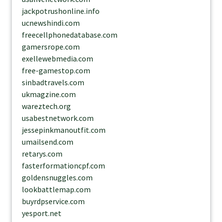
jackpotrushonline.info
ucnewshindi.com
freecellphonedatabase.com
gamersrope.com
exellewebmedia.com
free-gamestop.com
sinbadtravels.com
ukmagzine.com
wareztech.org
usabestnetwork.com
jessepinkmanoutfit.com
umailsend.com
retarys.com
fasterformationcpf.com
goldensnuggles.com
lookbattlemap.com
buyrdpservice.com
yesport.net