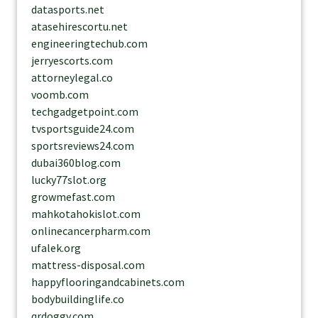
datasports.net
atasehirescortu.net
engineeringtechub.com
jerryescorts.com
attorneylegal.co
voomb.com
techgadgetpoint.com
tvsportsguide24.com
sportsreviews24.com
dubai360blog.com
lucky77slot.org
growmefast.com
mahkotahokislot.com
onlinecancerpharm.com
ufalek.org
mattress-disposal.com
happyflooringandcabinets.com
bodybuildinglife.co
qrdoggy.com