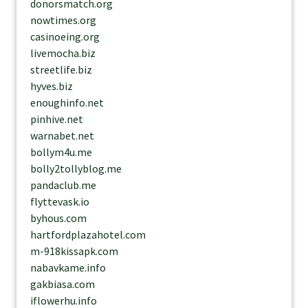
donorsmatch.org
nowtimes.org
casinoeing.org
livemocha.biz
streetlife.biz
hyves.biz
enoughinfo.net
pinhive.net
warnabet.net
bollym4u.me
bolly2tollyblog.me
pandaclub.me
flyttevask.io
byhous.com
hartfordplazahotel.com
m-918kissapk.com
nabavkame.info
gakbiasa.com
iflowerhu.info