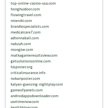
top-online-casino-usa.com
honghuidoor.com
flowingtravel.com
nineniki.com
brandiospecialists.com
medicalcare7.com
adtennaball.com
nabzah.com
mongive.com
matkagameresultsview.com
getsolutionsonline.com
hispinner.org
criticalinsurance.info
nokariposter.com
kalyan-guessing-nightplay.com
gameofpanels.com
androidappsdownloader.com
usetimenow.com
healthblow.com