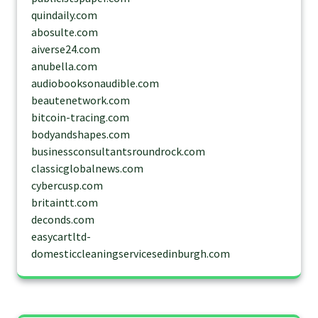
quindaily.com
abosulte.com
aiverse24.com
anubella.com
audiobooksonaudible.com
beautenetwork.com
bitcoin-tracing.com
bodyandshapes.com
businessconsultantsroundrock.com
classicglobalnews.com
cybercusp.com
britaintt.com
deconds.com
easycartltd-
domesticcleaningservicesedinburgh.com