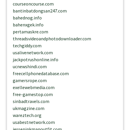
courseoncourse.com
bantinbatdongsan247.com
bahednog.info
bahenxgek.info
pertamaskre.com
threadsvideoandphotodownloader.com
techgiddy.com
usalivenetwork.com
jackpotrushonline.info
ucnewshindi.com
freecellphonedatabase.com
gamersrope.com
exellewebmedia.com
free-gamestop.com
sinbadtravels.com
ukmagzine.com
wareztech.org
usabestnetwork.com
jessepinkmanoutfit.com