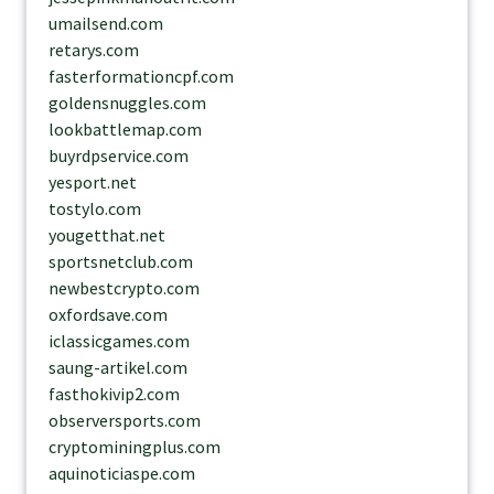
umailsend.com
retarys.com
fasterformationcpf.com
goldensnuggles.com
lookbattlemap.com
buyrdpservice.com
yesport.net
tostylo.com
yougetthat.net
sportsnetclub.com
newbestcrypto.com
oxfordsave.com
iclassicgames.com
saung-artikel.com
fasthokivip2.com
observersports.com
cryptominingplus.com
aquinoticiaspe.com