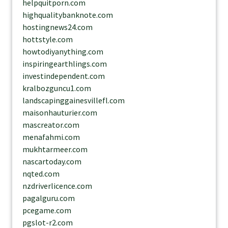
helpquitporn.com
highqualitybanknote.com
hostingnews24.com
hottstyle.com
howtodiyanything.com
inspiringearthlings.com
investindependent.com
kralbozguncu1.com
landscapinggainesvillefl.com
maisonhauturier.com
mascreator.com
menafahmi.com
mukhtarmeer.com
nascartoday.com
nqted.com
nzdriverlicence.com
pagalguru.com
pcegame.com
pgslot-r2.com