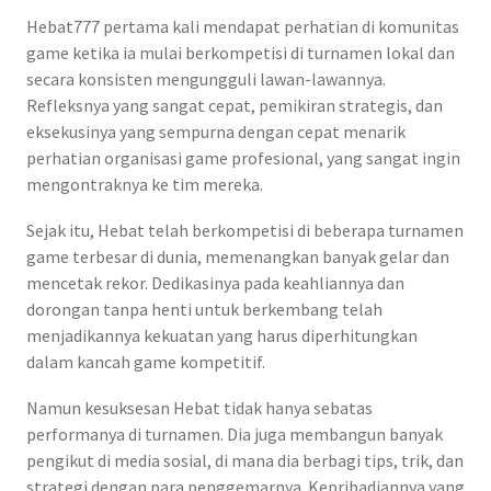
Hebat777 pertama kali mendapat perhatian di komunitas
game ketika ia mulai berkompetisi di turnamen lokal dan
secara konsisten mengungguli lawan-lawannya.
Refleksnya yang sangat cepat, pemikiran strategis, dan
eksekusinya yang sempurna dengan cepat menarik
perhatian organisasi game profesional, yang sangat ingin
mengontraknya ke tim mereka.
Sejak itu, Hebat telah berkompetisi di beberapa turnamen
game terbesar di dunia, memenangkan banyak gelar dan
mencetak rekor. Dedikasinya pada keahliannya dan
dorongan tanpa henti untuk berkembang telah
menjadikannya kekuatan yang harus diperhitungkan
dalam kancah game kompetitif.
Namun kesuksesan Hebat tidak hanya sebatas
performanya di turnamen. Dia juga membangun banyak
pengikut di media sosial, di mana dia berbagi tips, trik, dan
strategi dengan para penggemarnya. Kepribadiannya yang