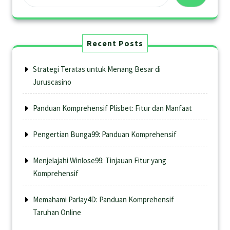
Recent Posts
Strategi Teratas untuk Menang Besar di
Juruscasino
Panduan Komprehensif Plisbet: Fitur dan Manfaat
Pengertian Bunga99: Panduan Komprehensif
Menjelajahi Winlose99: Tinjauan Fitur yang
Komprehensif
Memahami Parlay4D: Panduan Komprehensif
Taruhan Online