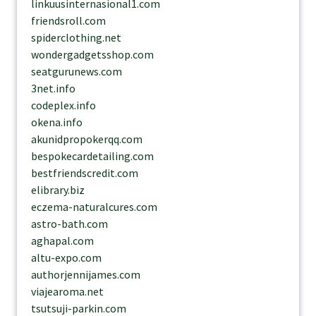
linkuusinternasional1.com
friendsroll.com
spiderclothing.net
wondergadgetsshop.com
seatgurunews.com
3net.info
codeplex.info
okena.info
akunidpropokerqq.com
bespokecardetailing.com
bestfriendscredit.com
elibrary.biz
eczema-naturalcures.com
astro-bath.com
aghapal.com
altu-expo.com
authorjennijames.com
viajearoma.net
tsutsuji-parkin.com