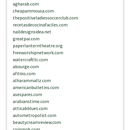
agharab.com
cheapammousa.com
thepositiveladiessoccerclub.com
recetasdecocinafaciles.com
naildesignsidea.net
greatpai.com
paperlanterntheatre.org
freeworshipnetwork.com
watercraftllc.com
abourge.com
afiliixs.com
alharammallz.com
americanbulletins.com
asespares.com
arabianstime.com
atticabblues.com
autometropolist.com
beautycreamreview.com
coinmoh.com