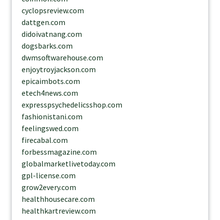
cyclopsreview.com
dattgen.com
didoivatnang.com
dogsbarks.com
dwmsoftwarehouse.com
enjoytroyjackson.com
epicaimbots.com
etech4news.com
expresspsychedelicsshop.com
fashionistani.com
feelingswed.com
firecabal.com
forbessmagazine.com
globalmarketlivetoday.com
gpl-license.com
grow2every.com
healthhousecare.com
healthkartreview.com