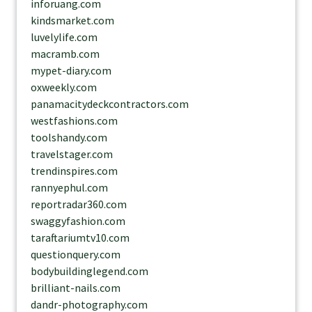
inforuang.com
kindsmarket.com
luvelylife.com
macramb.com
mypet-diary.com
oxweekly.com
panamacitydeckcontractors.com
westfashions.com
toolshandy.com
travelstager.com
trendinspires.com
rannyephul.com
reportradar360.com
swaggyfashion.com
taraftariumtv10.com
questionquery.com
bodybuildinglegend.com
brilliant-nails.com
dandr-photography.com