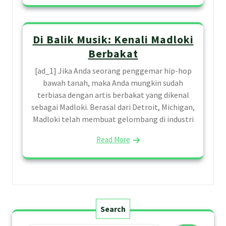
Di Balik Musik: Kenali Madloki
Berbakat
[ad_1] Jika Anda seorang penggemar hip-hop
bawah tanah, maka Anda mungkin sudah
terbiasa dengan artis berbakat yang dikenal
sebagai Madloki. Berasal dari Detroit, Michigan,
Madloki telah membuat gelombang di industri
Read More
Search