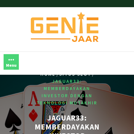
Skip
to
content
Menu
/
/
HOME
SITUS SLOT
JAGUAR33:
MEMBERDAYAKAN
INVESTOR DENGAN
TEKNOLOGI MUTAKHIR
JAGUAR33:
MEMBERDAYAKAN