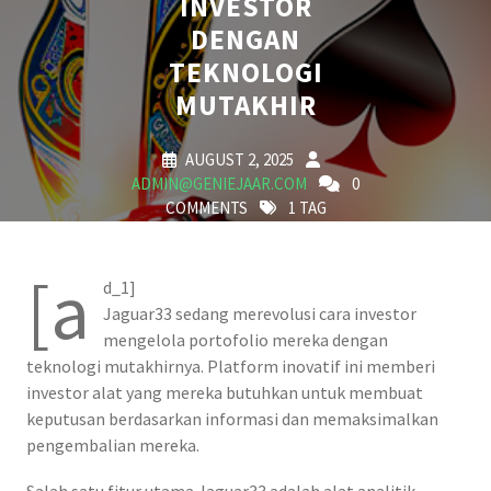
INVESTOR
DENGAN
TEKNOLOGI
MUTAKHIR
AUGUST 2, 2025
ADMIN@GENIEJAAR.COM
0
COMMENTS
1 TAG
[a
d_1]
Jaguar33 sedang merevolusi cara investor
mengelola portofolio mereka dengan
teknologi mutakhirnya. Platform inovatif ini memberi
investor alat yang mereka butuhkan untuk membuat
keputusan berdasarkan informasi dan memaksimalkan
pengembalian mereka.
Salah satu fitur utama Jaguar33 adalah alat analitik