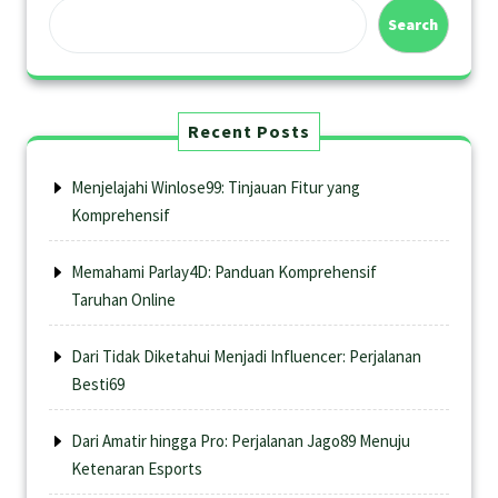
Search
Recent Posts
Menjelajahi Winlose99: Tinjauan Fitur yang
Komprehensif
Memahami Parlay4D: Panduan Komprehensif
Taruhan Online
Dari Tidak Diketahui Menjadi Influencer: Perjalanan
Besti69
Dari Amatir hingga Pro: Perjalanan Jago89 Menuju
Ketenaran Esports