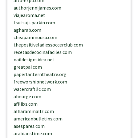
altu-expo.com
authorjennijames.com
viajearoma.net
tsutsuji-parkin.com
agharab.com
cheapammousa.com
thepositiveladiessoccerclub.com
recetasdecocinafaciles.com
naildesignsidea.net
greatpai.com
paperlanterntheatre.org
freeworshipnetwork.com
watercraftllc.com
abourge.com
afiliixs.com
alharammallz.com
americanbulletins.com
asespares.com
arabianstime.com