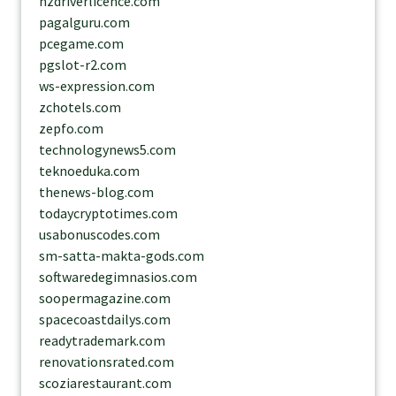
nzdriverlicence.com
pagalguru.com
pcegame.com
pgslot-r2.com
ws-expression.com
zchotels.com
zepfo.com
technologynews5.com
teknoeduka.com
thenews-blog.com
todaycryptotimes.com
usabonuscodes.com
sm-satta-makta-gods.com
softwaredegimnasios.com
soopermagazine.com
spacecoastdailys.com
readytrademark.com
renovationsrated.com
scoziarestaurant.com