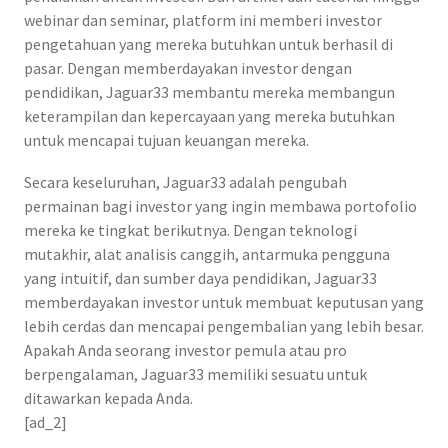
webinar dan seminar, platform ini memberi investor
pengetahuan yang mereka butuhkan untuk berhasil di
pasar. Dengan memberdayakan investor dengan
pendidikan, Jaguar33 membantu mereka membangun
keterampilan dan kepercayaan yang mereka butuhkan
untuk mencapai tujuan keuangan mereka.
Secara keseluruhan, Jaguar33 adalah pengubah
permainan bagi investor yang ingin membawa portofolio
mereka ke tingkat berikutnya. Dengan teknologi
mutakhir, alat analisis canggih, antarmuka pengguna
yang intuitif, dan sumber daya pendidikan, Jaguar33
memberdayakan investor untuk membuat keputusan yang
lebih cerdas dan mencapai pengembalian yang lebih besar.
Apakah Anda seorang investor pemula atau pro
berpengalaman, Jaguar33 memiliki sesuatu untuk
ditawarkan kepada Anda.
[ad_2]