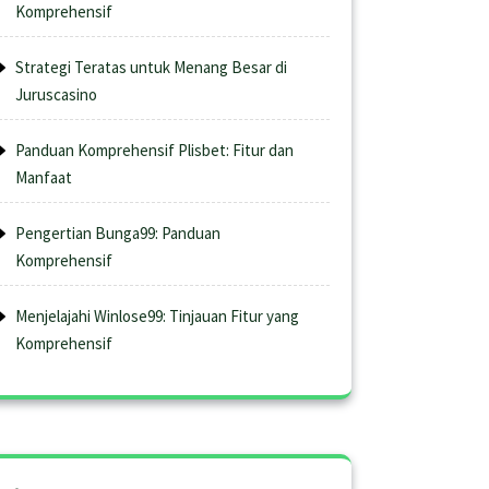
Komprehensif
Strategi Teratas untuk Menang Besar di
Juruscasino
Panduan Komprehensif Plisbet: Fitur dan
Manfaat
Pengertian Bunga99: Panduan
Komprehensif
Menjelajahi Winlose99: Tinjauan Fitur yang
Komprehensif