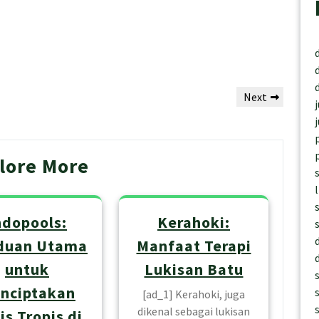
Next
Next
Post
lore More
ndopools:
Kerahoki:
duan Utama
Manfaat Terapi
untuk
Lukisan Batu
nciptakan
[ad_1] Kerahoki, juga
dikenal sebagai lukisan
is Tropis di