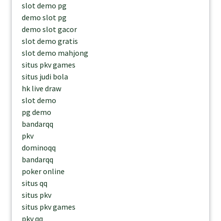
slot demo pg
demo slot pg
demo slot gacor
slot demo gratis
slot demo mahjong
situs pkv games
situs judi bola
hk live draw
slot demo
pg demo
bandarqq
pkv
dominoqq
bandarqq
poker online
situs qq
situs pkv
situs pkv games
pkv qq