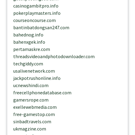
casinogambitpro.info
pokerplaymasters.info
courseoncourse.com
bantinbatdongsan247.com
bahednog.info
bahenxgek.info
pertamaskre.com
threadsvideoandphotodownloader.com
techgiddy.com
usalivenetwork.com
jackpotrushonline.info
ucnewshindi.com
freecellphonedatabase.com
gamersrope.com
exellewebmedia.com
free-gamestop.com
sinbadtravels.com
ukmagzine.com