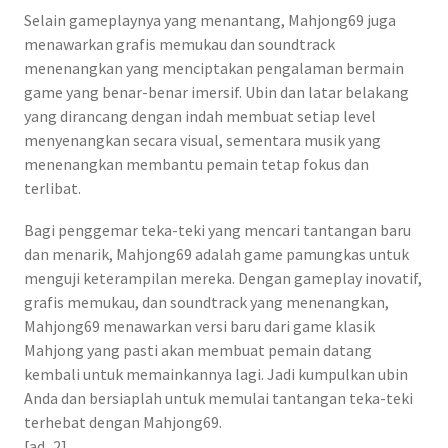
Selain gameplaynya yang menantang, Mahjong69 juga
menawarkan grafis memukau dan soundtrack
menenangkan yang menciptakan pengalaman bermain
game yang benar-benar imersif. Ubin dan latar belakang
yang dirancang dengan indah membuat setiap level
menyenangkan secara visual, sementara musik yang
menenangkan membantu pemain tetap fokus dan
terlibat.
Bagi penggemar teka-teki yang mencari tantangan baru
dan menarik, Mahjong69 adalah game pamungkas untuk
menguji keterampilan mereka. Dengan gameplay inovatif,
grafis memukau, dan soundtrack yang menenangkan,
Mahjong69 menawarkan versi baru dari game klasik
Mahjong yang pasti akan membuat pemain datang
kembali untuk memainkannya lagi. Jadi kumpulkan ubin
Anda dan bersiaplah untuk memulai tantangan teka-teki
terhebat dengan Mahjong69.
[ad_2]