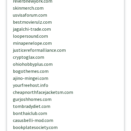
reverbnewyork.com
skinmerch.com
usvisaforum.com
bestmovierulz.com
jagalchi-trade.com
loopersound.com
minapenelope.com
justicereformalliance.com
cryptoglax.com
ohiohobbyplus.com
bogothemes.com
ajino-mingei.com
yourfreehost.info
cheapnorthfacejacketsm.com
gurjoshhomes.com
tombradydiet.com
bonthaiclub.com
casusbelli-mod.com
bookplatesociety.com