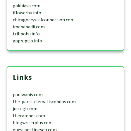
gakbiasa.com
iflowerhu.info
chicagocrystalconnection.com
imanabadii.com
trilipohu.info
appruptio.info
Links
punjwanis.com
the-parcs-clematiscondos.com
jusu-gb.com
thecarepet.com
blogwriterplus.com
guestpostingseo.com