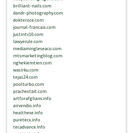
brilliant-nails.com
dandr-photography.com
dokteroce.com
journal-francais.com
justintv10.com
lawyerule.com
mediamingleseaco.com
mtsmarketingblog.com
nghekiemtien.com
wasirku.com
tejas24.com
poolturbo.com
prachestait.com
artforafghans.info
airvendio.info
healthexe.info
puretecx.info
tecadvance.info