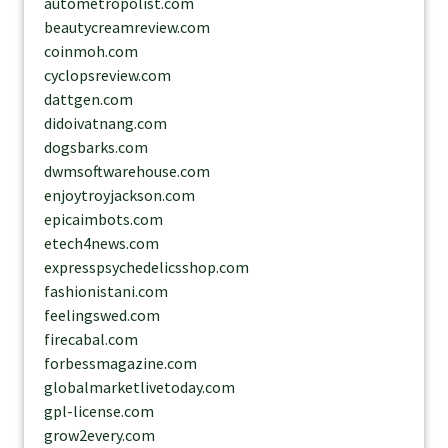
autometropolist.com
beautycreamreview.com
coinmoh.com
cyclopsreview.com
dattgen.com
didoivatnang.com
dogsbarks.com
dwmsoftwarehouse.com
enjoytroyjackson.com
epicaimbots.com
etech4news.com
expresspsychedelicsshop.com
fashionistani.com
feelingswed.com
firecabal.com
forbessmagazine.com
globalmarketlivetoday.com
gpl-license.com
grow2every.com