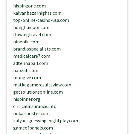
hispinzone.com
kalyanbazarnights.com
top-online-casino-usa.com
honghuidoor.com
flowingtravel.com
nineniki.com
brandiospecialists.com
medicalcare7.com
adtennaball.com
nabzah.com
mongive.com
matkagameresultsview.com
getsolutionsonline.com
hispinner.org
criticalinsurance.info
nokariposter.com
kalyan-guessing-nightplay.com
gameofpanels.com