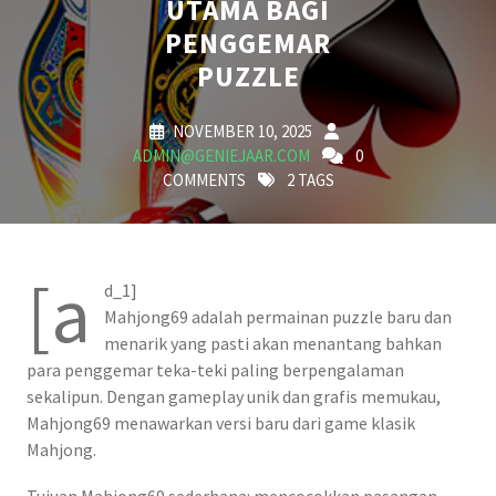
UTAMA BAGI
PENGGEMAR
PUZZLE
NOVEMBER 10, 2025
ADMIN@GENIEJAAR.COM
0
COMMENTS
2 TAGS
[a
d_1]
Mahjong69 adalah permainan puzzle baru dan
menarik yang pasti akan menantang bahkan
para penggemar teka-teki paling berpengalaman
sekalipun. Dengan gameplay unik dan grafis memukau,
Mahjong69 menawarkan versi baru dari game klasik
Mahjong.
Tujuan Mahjong69 sederhana: mencocokkan pasangan