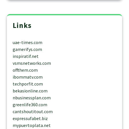
Links
uae-times.com
gamerifys.com
inspiratif.net
vsmsnetworks.com
offthem.com
ibommatv.com
techporfit.com
bekasionline.com
nbusinessplan.com
greenlife360.com
cantshoutitout.com
expressufabet.biz
mypuertoplata.net