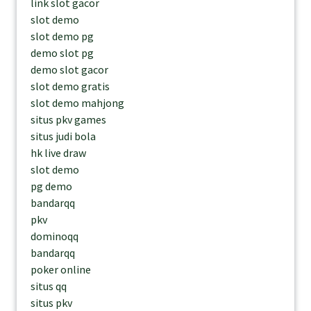
link slot gacor
slot demo
slot demo pg
demo slot pg
demo slot gacor
slot demo gratis
slot demo mahjong
situs pkv games
situs judi bola
hk live draw
slot demo
pg demo
bandarqq
pkv
dominoqq
bandarqq
poker online
situs qq
situs pkv