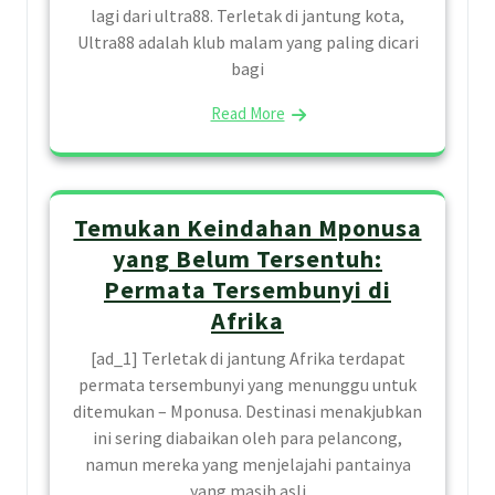
lagi dari ultra88. Terletak di jantung kota,
Ultra88 adalah klub malam yang paling dicari
bagi
Read More
Temukan Keindahan Mponusa
yang Belum Tersentuh:
Permata Tersembunyi di
Afrika
[ad_1] Terletak di jantung Afrika terdapat
permata tersembunyi yang menunggu untuk
ditemukan – Mponusa. Destinasi menakjubkan
ini sering diabaikan oleh para pelancong,
namun mereka yang menjelajahi pantainya
yang masih asli