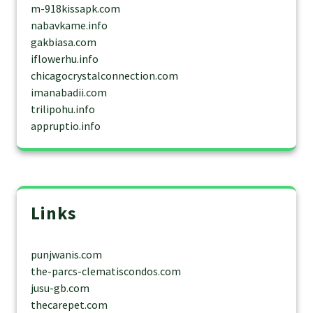
m-918kissapk.com
nabavkame.info
gakbiasa.com
iflowerhu.info
chicagocrystalconnection.com
imanabadii.com
trilipohu.info
appruptio.info
Links
punjwanis.com
the-parcs-clematiscondos.com
jusu-gb.com
thecarepet.com