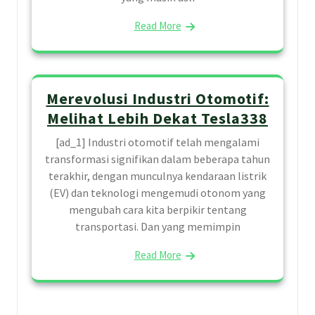
Read More
Merevolusi Industri Otomotif:
Melihat Lebih Dekat Tesla338
[ad_1] Industri otomotif telah mengalami
transformasi signifikan dalam beberapa tahun
terakhir, dengan munculnya kendaraan listrik
(EV) dan teknologi mengemudi otonom yang
mengubah cara kita berpikir tentang
transportasi. Dan yang memimpin
Read More