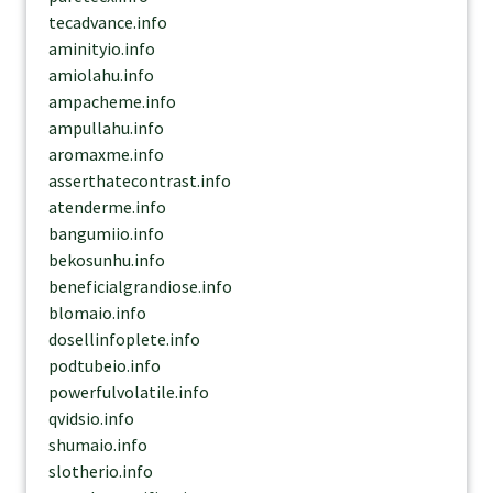
tecadvance.info
aminityio.info
amiolahu.info
ampacheme.info
ampullahu.info
aromaxme.info
asserthatecontrast.info
atenderme.info
bangumiio.info
bekosunhu.info
beneficialgrandiose.info
blomaio.info
dosellinfoplete.info
podtubeio.info
powerfulvolatile.info
qvidsio.info
shumaio.info
slotherio.info