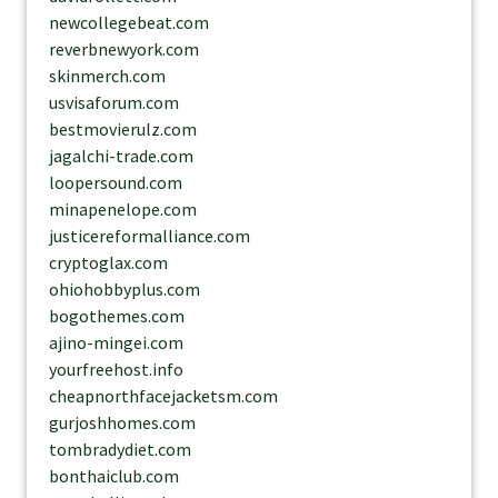
newcollegebeat.com
reverbnewyork.com
skinmerch.com
usvisaforum.com
bestmovierulz.com
jagalchi-trade.com
loopersound.com
minapenelope.com
justicereformalliance.com
cryptoglax.com
ohiohobbyplus.com
bogothemes.com
ajino-mingei.com
yourfreehost.info
cheapnorthfacejacketsm.com
gurjoshhomes.com
tombradydiet.com
bonthaiclub.com