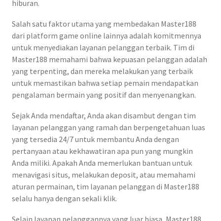
hiburan.
Salah satu faktor utama yang membedakan Master188
dari platform game online lainnya adalah komitmennya
untuk menyediakan layanan pelanggan terbaik. Tim di
Master188 memahami bahwa kepuasan pelanggan adalah
yang terpenting, dan mereka melakukan yang terbaik
untuk memastikan bahwa setiap pemain mendapatkan
pengalaman bermain yang positif dan menyenangkan.
Sejak Anda mendaftar, Anda akan disambut dengan tim
layanan pelanggan yang ramah dan berpengetahuan luas
yang tersedia 24/7 untuk membantu Anda dengan
pertanyaan atau kekhawatiran apa pun yang mungkin
Anda miliki. Apakah Anda memerlukan bantuan untuk
menavigasi situs, melakukan deposit, atau memahami
aturan permainan, tim layanan pelanggan di Master188
selalu hanya dengan sekali klik.
Selain layanan pelanggannya yang luar biasa, Master188