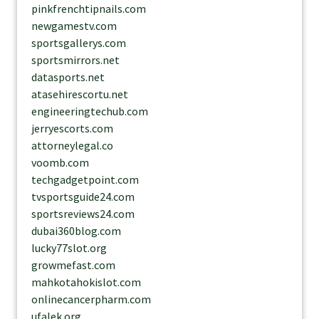
pinkfrenchtipnails.com
newgamestv.com
sportsgallerys.com
sportsmirrors.net
datasports.net
atasehirescortu.net
engineeringtechub.com
jerryescorts.com
attorneylegal.co
voomb.com
techgadgetpoint.com
tvsportsguide24.com
sportsreviews24.com
dubai360blog.com
lucky77slot.org
growmefast.com
mahkotahokislot.com
onlinecancerpharm.com
ufalek.org