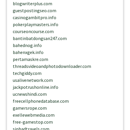
blogwriterplus.com
guestpostingseo.com
casinogambitpro.info
pokerplaymasters.info
courseoncourse.com
bantinbatdongsan247.com
bahednog.info
bahenxgek.info
pertamaskre.com
threadsvideoandphotodownloader.com
techgiddy.com
usalivenetwork.com
jackpotrushonline.info
ucnewshindi.com
freecellphonedatabase.com
gamersrope.com
exellewebmedia.com
free-gamestop.com
sinbadtravels.com