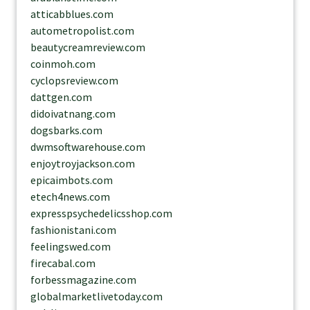
atticabblues.com
autometropolist.com
beautycreamreview.com
coinmoh.com
cyclopsreview.com
dattgen.com
didoivatnang.com
dogsbarks.com
dwmsoftwarehouse.com
enjoytroyjackson.com
epicaimbots.com
etech4news.com
expresspsychedelicsshop.com
fashionistani.com
feelingswed.com
firecabal.com
forbessmagazine.com
globalmarketlivetoday.com