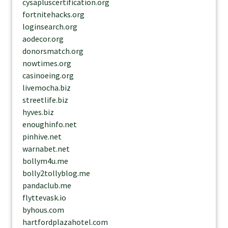
cysapluscertification.org
fortnitehacks.org
loginsearch.org
aodecor.org
donorsmatch.org
nowtimes.org
casinoeing.org
livemocha.biz
streetlife.biz
hyves.biz
enoughinfo.net
pinhive.net
warnabet.net
bollym4u.me
bolly2tollyblog.me
pandaclub.me
flyttevask.io
byhous.com
hartfordplazahotel.com