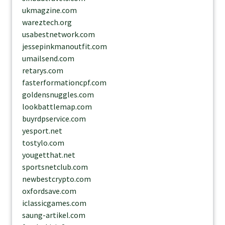
ukmagzine.com
wareztech.org
usabestnetwork.com
jessepinkmanoutfit.com
umailsend.com
retarys.com
fasterformationcpf.com
goldensnuggles.com
lookbattlemap.com
buyrdpservice.com
yesport.net
tostylo.com
yougetthat.net
sportsnetclub.com
newbestcrypto.com
oxfordsave.com
iclassicgames.com
saung-artikel.com