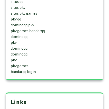
situs qq
situs pkv
situs pkv games
pkv qq
dominoqq pkv
pkv games bandarqq
dominoqq
pkv
dominoqq
dominoqq
pkv
pkv games
bandarqq login
Links