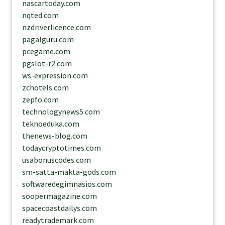
nascartoday.com
nqted.com
nzdriverlicence.com
pagalguru.com
pcegame.com
pgslot-r2.com
ws-expression.com
zchotels.com
zepfo.com
technologynews5.com
teknoeduka.com
thenews-blog.com
todaycryptotimes.com
usabonuscodes.com
sm-satta-makta-gods.com
softwaredegimnasios.com
soopermagazine.com
spacecoastdailys.com
readytrademark.com