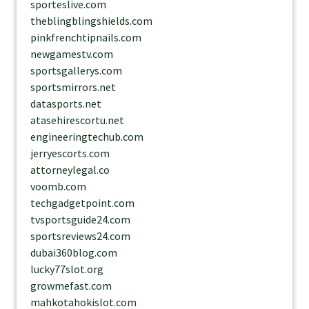
sporteslive.com
theblingblingshields.com
pinkfrenchtipnails.com
newgamestv.com
sportsgallerys.com
sportsmirrors.net
datasports.net
atasehirescortu.net
engineeringtechub.com
jerryescorts.com
attorneylegal.co
voomb.com
techgadgetpoint.com
tvsportsguide24.com
sportsreviews24.com
dubai360blog.com
lucky77slot.org
growmefast.com
mahkotahokislot.com