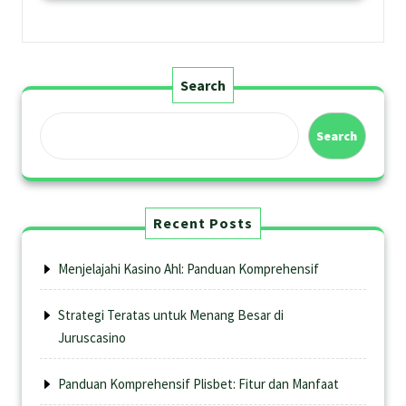
Search
Search
Recent Posts
Menjelajahi Kasino Ahl: Panduan Komprehensif
Strategi Teratas untuk Menang Besar di
Juruscasino
Panduan Komprehensif Plisbet: Fitur dan Manfaat