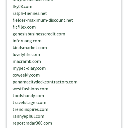
lky08.com
ralph-fiennes.net
fielder-maximum-discount.net
fitfllex.com
genesisbusinesscredit.com
inforuang.com
kindsmarket.com
luvelylife.com
macramb.com
mypet-diary.com
oxweekly.com
panamacitydeckcontractors.com
westfashions.com
toolshandy.com
travelstager.com
trendinspires.com
rannyephul.com
reportradar360.com