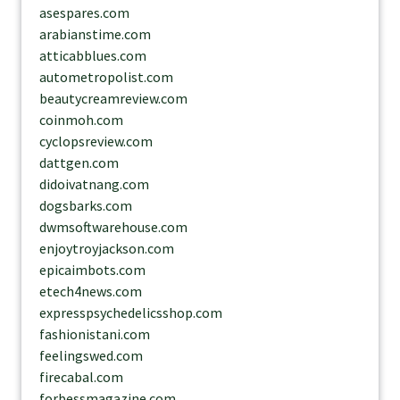
asespares.com
arabianstime.com
atticabblues.com
autometropolist.com
beautycreamreview.com
coinmoh.com
cyclopsreview.com
dattgen.com
didoivatnang.com
dogsbarks.com
dwmsoftwarehouse.com
enjoytroyjackson.com
epicaimbots.com
etech4news.com
expresspsychedelicsshop.com
fashionistani.com
feelingswed.com
firecabal.com
forbessmagazine.com