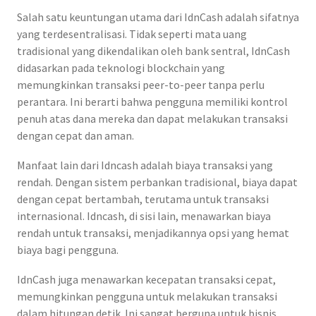
Salah satu keuntungan utama dari IdnCash adalah sifatnya
yang terdesentralisasi. Tidak seperti mata uang
tradisional yang dikendalikan oleh bank sentral, IdnCash
didasarkan pada teknologi blockchain yang
memungkinkan transaksi peer-to-peer tanpa perlu
perantara. Ini berarti bahwa pengguna memiliki kontrol
penuh atas dana mereka dan dapat melakukan transaksi
dengan cepat dan aman.
Manfaat lain dari Idncash adalah biaya transaksi yang
rendah. Dengan sistem perbankan tradisional, biaya dapat
dengan cepat bertambah, terutama untuk transaksi
internasional. Idncash, di sisi lain, menawarkan biaya
rendah untuk transaksi, menjadikannya opsi yang hemat
biaya bagi pengguna.
IdnCash juga menawarkan kecepatan transaksi cepat,
memungkinkan pengguna untuk melakukan transaksi
dalam hitungan detik. Ini sangat berguna untuk bisnis