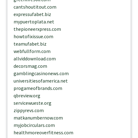
cantshoutitout.com
expressufabet.biz
mypuertoplata.net
thepioneerxpress.com
howtofixissue.com
teamufabet.biz
webfullform.com
allviddownload.com
decorsmag.com
gamblingcasinonews.com
universitiesofamerica.net
progameofbrands.com
qbreview.org
servicewueste.org
zippyrevs.com
matkanumbernow.com
myjobcirculars.com
healthmoreoverfitness.com