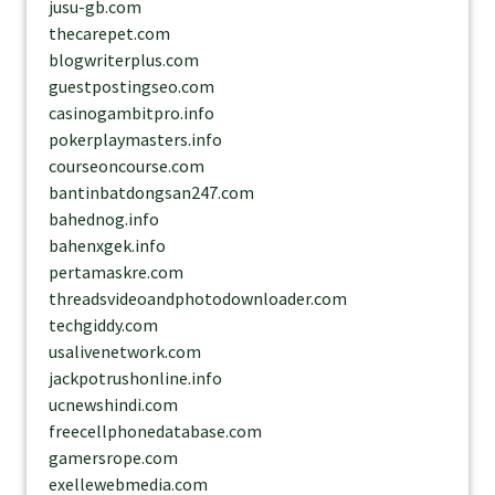
jusu-gb.com
thecarepet.com
blogwriterplus.com
guestpostingseo.com
casinogambitpro.info
pokerplaymasters.info
courseoncourse.com
bantinbatdongsan247.com
bahednog.info
bahenxgek.info
pertamaskre.com
threadsvideoandphotodownloader.com
techgiddy.com
usalivenetwork.com
jackpotrushonline.info
ucnewshindi.com
freecellphonedatabase.com
gamersrope.com
exellewebmedia.com