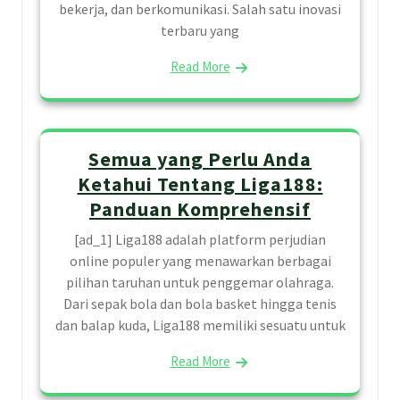
bekerja, dan berkomunikasi. Salah satu inovasi
terbaru yang
Read More
Semua yang Perlu Anda
Ketahui Tentang Liga188:
Panduan Komprehensif
[ad_1] Liga188 adalah platform perjudian
online populer yang menawarkan berbagai
pilihan taruhan untuk penggemar olahraga.
Dari sepak bola dan bola basket hingga tenis
dan balap kuda, Liga188 memiliki sesuatu untuk
Read More