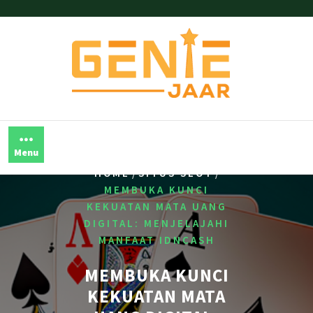
Skip
to
content
Menu
/
/
HOME
SITUS SLOT
MEMBUKA KUNCI
KEKUATAN MATA UANG
DIGITAL: MENJELAJAHI
MANFAAT IDNCASH
MEMBUKA KUNCI
KEKUATAN MATA