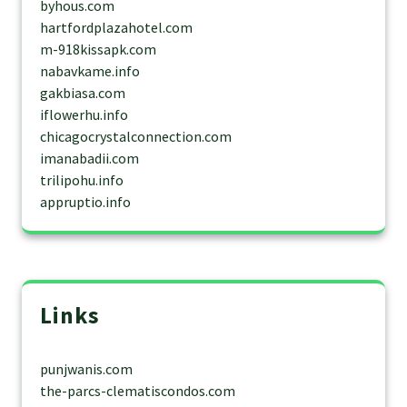
byhous.com
hartfordplazahotel.com
m-918kissapk.com
nabavkame.info
gakbiasa.com
iflowerhu.info
chicagocrystalconnection.com
imanabadii.com
trilipohu.info
appruptio.info
Links
punjwanis.com
the-parcs-clematiscondos.com