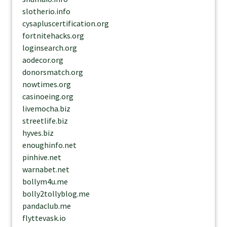
slotherio.info
cysapluscertification.org
fortnitehacks.org
loginsearch.org
aodecor.org
donorsmatch.org
nowtimes.org
casinoeing.org
livemocha.biz
streetlife.biz
hyves.biz
enoughinfo.net
pinhive.net
warnabet.net
bollym4u.me
bolly2tollyblog.me
pandaclub.me
flyttevask.io