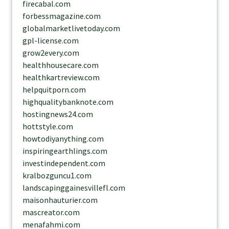
firecabal.com
forbessmagazine.com
globalmarketlivetoday.com
gpl-license.com
grow2every.com
healthhousecare.com
healthkartreview.com
helpquitporn.com
highqualitybanknote.com
hostingnews24.com
hottstyle.com
howtodiyanything.com
inspiringearthlings.com
investindependent.com
kralbozguncu1.com
landscapinggainesvillefl.com
maisonhauturier.com
mascreator.com
menafahmi.com