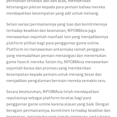
permainan tersebut adil dan acak, memberikan
ketenangan pikiran kepada para pemain bahwa mereka
mendapatkan kesempatan yang adil untuk menang.
Selain variasi permainannya yang luas dan komitmennya
terhadap keadilan dan keamanan, MPO88Asia juga
menawarkan sejumlah manfaat lain yang menjadikannya
platform pilihan bagi para penggemar game online.
Platform ini menawarkan antarmuka ramah pengguna
yang memudahkan pemain menavigasi dan menemukan
game favorit mereka. Selain itu, MPO88Asia menawarkan
sejumlah bonus dan promosi yang memberikan
kesempatan kepada pemain untuk menang besar dan
menjadikan pengalaman bermain mereka semakin seru.
Secara keseluruhan, MPO88Asia telah mendapatkan
reputasinya sebagai platform teratas bagi para
penggemar game online karena alasan yang baik. Dengan
beragam permainannya, komitmen terhadap keadilan dan
keamanan, antarmuka yang ramah pengguna, serta bonus