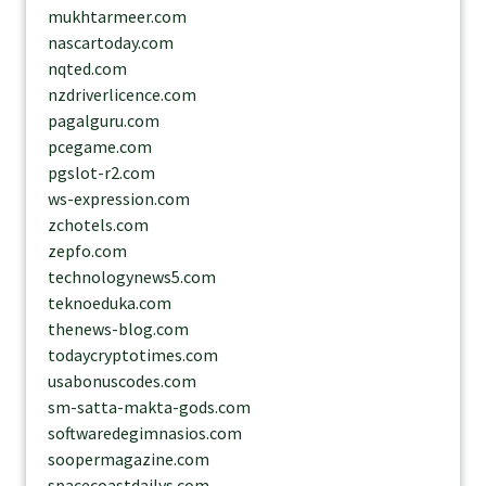
mukhtarmeer.com
nascartoday.com
nqted.com
nzdriverlicence.com
pagalguru.com
pcegame.com
pgslot-r2.com
ws-expression.com
zchotels.com
zepfo.com
technologynews5.com
teknoeduka.com
thenews-blog.com
todaycryptotimes.com
usabonuscodes.com
sm-satta-makta-gods.com
softwaredegimnasios.com
soopermagazine.com
spacecoastdailys.com