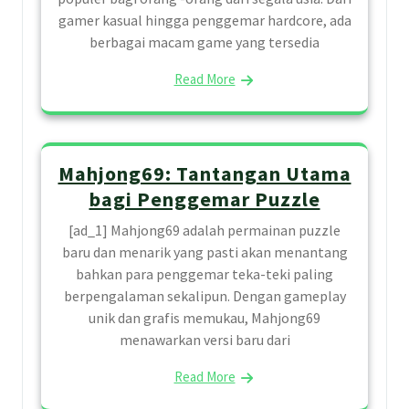
gamer kasual hingga penggemar hardcore, ada
berbagai macam game yang tersedia
Read More
Mahjong69: Tantangan Utama
bagi Penggemar Puzzle
[ad_1] Mahjong69 adalah permainan puzzle
baru dan menarik yang pasti akan menantang
bahkan para penggemar teka-teki paling
berpengalaman sekalipun. Dengan gameplay
unik dan grafis memukau, Mahjong69
menawarkan versi baru dari
Read More