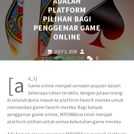
ADALAH
PLATFORM
PILIHAN BAGI
PENGGEMAR GAME
ONLINE
JULY 3, 2026
ADMIN@GENIEJAAR.COM
0
COMMENTS
1 TAG
[a
d_1]
Game online menjadi semakin populer dalam
beberapa tahun terakhir, dengan jutaan orang
di seluruh dunia masuk ke platform favorit mereka untuk
memainkan game favorit mereka. Bagi banyak
penggemar game online, MPO88Asia telah menjadi
platform pilihan untuk semua kebutuhan game mereka.
Ada banyak alasan mengapa MPO88Asia menjadi platform