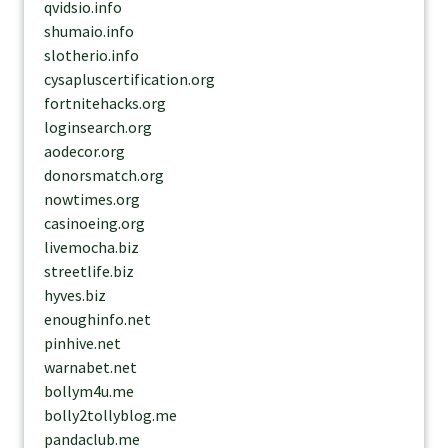
qvidsio.info
shumaio.info
slotherio.info
cysapluscertification.org
fortnitehacks.org
loginsearch.org
aodecor.org
donorsmatch.org
nowtimes.org
casinoeing.org
livemocha.biz
streetlife.biz
hyves.biz
enoughinfo.net
pinhive.net
warnabet.net
bollym4u.me
bolly2tollyblog.me
pandaclub.me