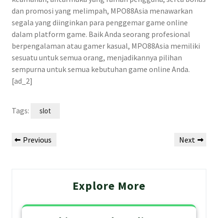
dan promosi yang melimpah, MPO88Asia menawarkan
segala yang diinginkan para penggemar game online
dalam platform game. Baik Anda seorang profesional
berpengalaman atau gamer kasual, MPO88Asia memiliki
sesuatu untuk semua orang, menjadikannya pilihan
sempurna untuk semua kebutuhan game online Anda.
[ad_2]
Tags:
slot
Post
Previous
Next
Previous
Next
navigation
Post
Post
Explore More