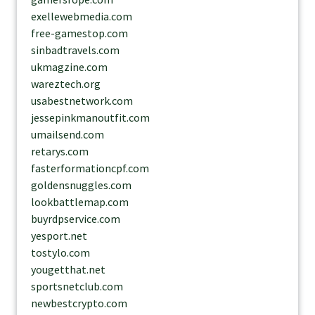
exellewebmedia.com
free-gamestop.com
sinbadtravels.com
ukmagzine.com
wareztech.org
usabestnetwork.com
jessepinkmanoutfit.com
umailsend.com
retarys.com
fasterformationcpf.com
goldensnuggles.com
lookbattlemap.com
buyrdpservice.com
yesport.net
tostylo.com
yougetthat.net
sportsnetclub.com
newbestcrypto.com