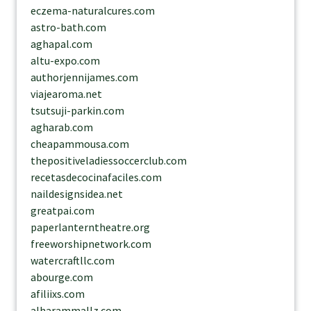
eczema-naturalcures.com
astro-bath.com
aghapal.com
altu-expo.com
authorjennijames.com
viajearoma.net
tsutsuji-parkin.com
agharab.com
cheapammousa.com
thepositiveladiessoccerclub.com
recetasdecocinafaciles.com
naildesignsidea.net
greatpai.com
paperlanterntheatre.org
freeworshipnetwork.com
watercraftllc.com
abourge.com
afiliixs.com
alharammallz.com