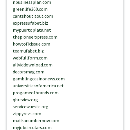
nbusinessplan.com
greenlife360.com
cantshoutitout.com
expressufabet.biz
mypuertoplata.net
thepioneerxpress.com
howtofixissue.com
teamufabet.biz
webfullform.com
allviddownload.com
decorsmag.com
gamblingcasinonews.com
universitiesofamerica.net
progameofbrands.com
qbreview.org
servicewueste.org
zippyrevs.com
matkanumbernow.com
myjobcirculars.com