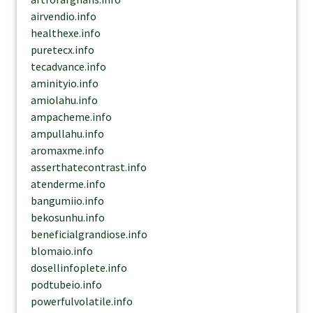
airvendio.info
healthexe.info
puretecx.info
tecadvance.info
aminityio.info
amiolahu.info
ampacheme.info
ampullahu.info
aromaxme.info
asserthatecontrast.info
atenderme.info
bangumiio.info
bekosunhu.info
beneficialgrandiose.info
blomaio.info
dosellinfoplete.info
podtubeio.info
powerfulvolatile.info