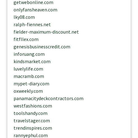
getwebonline.com
onlyfansheaven.com
lky08.com
ralph-fiennes.net
fielder-maximum-discount.net
fitfllex.com
genesisbusinesscredit.com
inforuang.com
kindsmarket.com
luvelylife.com
macramb.com
mypet-diary.com
oxweekly.com
panamacitydeckcontractors.com
westfashions.com
toolshandy.com
travelstager.com
trendinspires.com
rannyephul.com