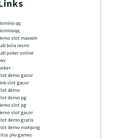
Links
domino qq
dominoqq
demo slot maxwin
judi bola resmi
judi poker online
pkv
poker
slot demo gacor
link slot gacor
slot demo
slot demo pg
demo slot pg
demo slot gacor
slot demo gratis
slot demo mahjong
situs pkv games