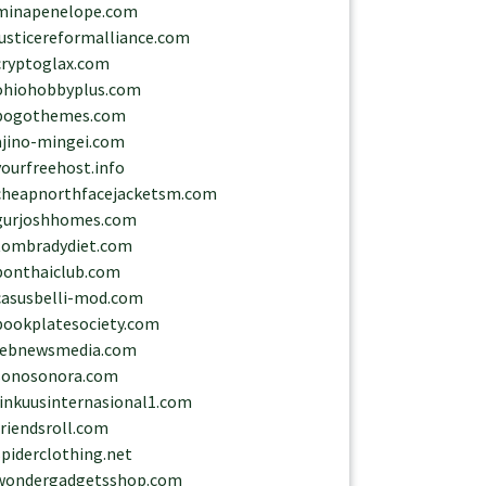
minapenelope.com
justicereformalliance.com
cryptoglax.com
ohiohobbyplus.com
bogothemes.com
ajino-mingei.com
yourfreehost.info
cheapnorthfacejacketsm.com
gurjoshhomes.com
tombradydiet.com
bonthaiclub.com
casusbelli-mod.com
bookplatesociety.com
lebnewsmedia.com
sonosonora.com
linkuusinternasional1.com
friendsroll.com
spiderclothing.net
wondergadgetsshop.com