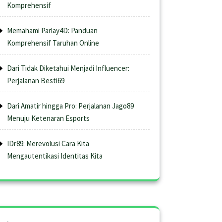
Komprehensif
Memahami Parlay4D: Panduan
Komprehensif Taruhan Online
Dari Tidak Diketahui Menjadi Influencer:
Perjalanan Besti69
Dari Amatir hingga Pro: Perjalanan Jago89
Menuju Ketenaran Esports
IDr89: Merevolusi Cara Kita
Mengautentikasi Identitas Kita