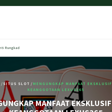
Anti Rungkad
/
/
E
SITUS SLOT
MENGUNGKAP MANFAAT EKSKLUSIF
KEANGGOTAAN LEXUS365
UNGKAP MANFAAT EKSKLUSIF