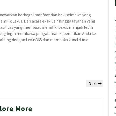
nawarkan berbagai manfaat dan hak istimewa yang
ilik Lexus. Dari acara eksklusif hingga layanan yang
fasilitas yang membuat memiliki Lexus menjadi lebih
 yang ingin membawa pengalaman kepemilikan Anda ke
gabung dengan Lexus365 dan membuka kunci dunia
Next
Next
Post
lore More