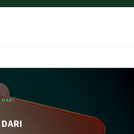
 DARI
 DARI