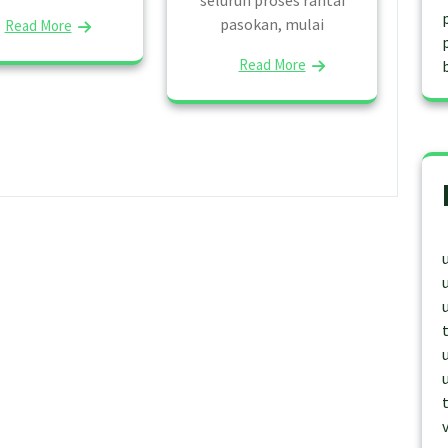
pasokan, mulai
Read More
Read More