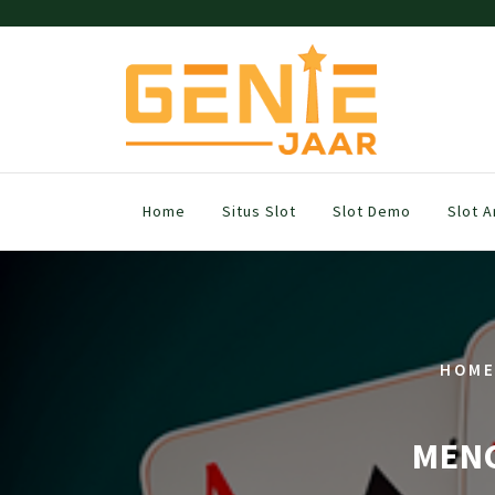
Skip
to
content
Home
Situs Slot
Slot Demo
Slot 
HOM
MENG