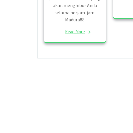
akan menghibur Anda
selama berjam-jam.
Madura88
Read More