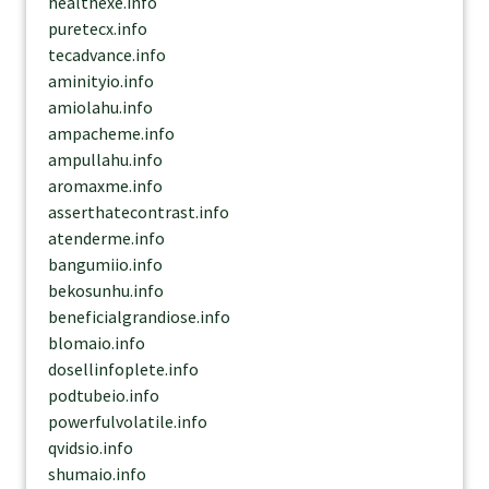
healthexe.info
puretecx.info
tecadvance.info
aminityio.info
amiolahu.info
ampacheme.info
ampullahu.info
aromaxme.info
asserthatecontrast.info
atenderme.info
bangumiio.info
bekosunhu.info
beneficialgrandiose.info
blomaio.info
dosellinfoplete.info
podtubeio.info
powerfulvolatile.info
qvidsio.info
shumaio.info