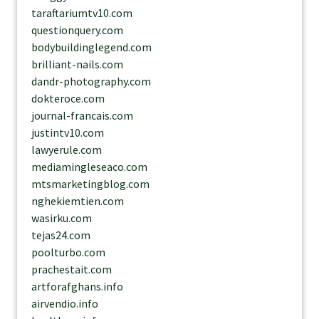
taraftariumtv10.com
questionquery.com
bodybuildinglegend.com
brilliant-nails.com
dandr-photography.com
dokteroce.com
journal-francais.com
justintv10.com
lawyerule.com
mediamingleseaco.com
mtsmarketingblog.com
nghekiemtien.com
wasirku.com
tejas24.com
poolturbo.com
prachestait.com
artforafghans.info
airvendio.info