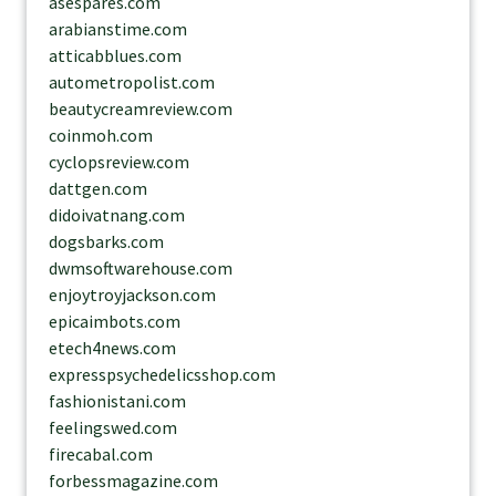
asespares.com
arabianstime.com
atticabblues.com
autometropolist.com
beautycreamreview.com
coinmoh.com
cyclopsreview.com
dattgen.com
didoivatnang.com
dogsbarks.com
dwmsoftwarehouse.com
enjoytroyjackson.com
epicaimbots.com
etech4news.com
expresspsychedelicsshop.com
fashionistani.com
feelingswed.com
firecabal.com
forbessmagazine.com