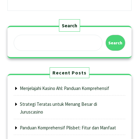
Search
Search
Recent Posts
Menjelajahi Kasino Ahl: Panduan Komprehensif
Strategi Teratas untuk Menang Besar di
Juruscasino
Panduan Komprehensif Plisbet: Fitur dan Manfaat