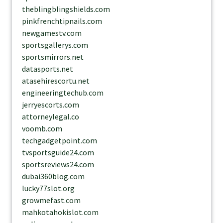
theblingblingshields.com
pinkfrenchtipnails.com
newgamestv.com
sportsgallerys.com
sportsmirrors.net
datasports.net
atasehirescortu.net
engineeringtechub.com
jerryescorts.com
attorneylegal.co
voomb.com
techgadgetpoint.com
tvsportsguide24.com
sportsreviews24.com
dubai360blog.com
lucky77slot.org
growmefast.com
mahkotahokislot.com