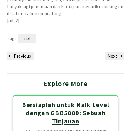
banyak lagi penemuan dan kemajuan menarik di bidang ini
di tahun-tahun mendatang.
[ad_2]
Tags:
slot
Post
Previous
Next
Previous
Next
navigation
Post
Post
Explore More
Bersiaplah untuk Naik Level
dengan GBO5000: Sebuah
Tinjauan
[ad_1] Apakah Anda siap untuk membawa