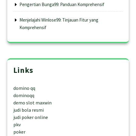
Pengertian Bunga99: Panduan Komprehensif
Menjelajahi Winlose99: Tinjauan Fitur yang
Komprehensif
Links
domino qq
dominoqq
demo slot maxwin
judi bola resmi
judi poker online
pkv
poker