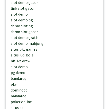
slot demo gacor
link slot gacor
slot demo
slot demo pg
demo slot pg
demo slot gacor
slot demo gratis
slot demo mahjong
situs pkv games
situs judi bola
hk live draw
slot demo
pg demo
bandarqq
pkv
dominoqq
bandarqq
poker online
situs qq