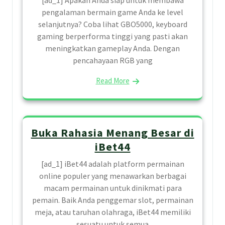
pengalaman bermain game Anda ke level
selanjutnya? Coba lihat GBO5000, keyboard
gaming berperforma tinggi yang pasti akan
meningkatkan gameplay Anda. Dengan
pencahayaan RGB yang
Read More
Buka Rahasia Menang Besar di
iBet44
[ad_1] iBet44 adalah platform permainan
online populer yang menawarkan berbagai
macam permainan untuk dinikmati para
pemain. Baik Anda penggemar slot, permainan
meja, atau taruhan olahraga, iBet44 memiliki
sesuatu untuk semua