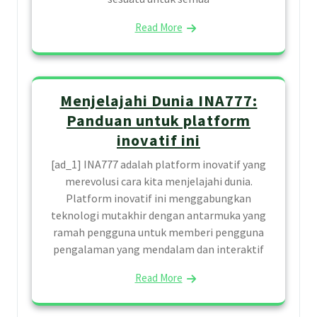
Read More
Menjelajahi Dunia INA777:
Panduan untuk platform
inovatif ini
[ad_1] INA777 adalah platform inovatif yang
merevolusi cara kita menjelajahi dunia.
Platform inovatif ini menggabungkan
teknologi mutakhir dengan antarmuka yang
ramah pengguna untuk memberi pengguna
pengalaman yang mendalam dan interaktif
Read More