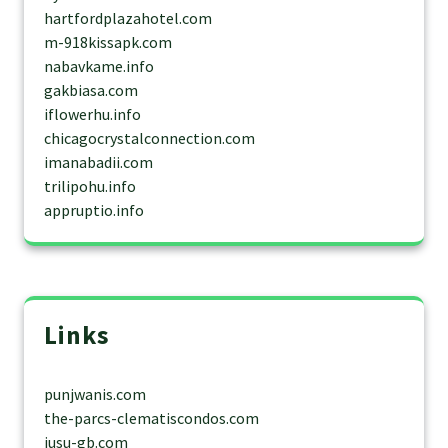
hartfordplazahotel.com
m-918kissapk.com
nabavkame.info
gakbiasa.com
iflowerhu.info
chicagocrystalconnection.com
imanabadii.com
trilipohu.info
appruptio.info
Links
punjwanis.com
the-parcs-clematiscondos.com
jusu-gb.com