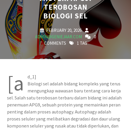
TEROBOSAN
BIOLOGI SEL
FEBRUARY 20, 2026
ADMIN@GENIEJAAR.COM
0
COMMENTS
1 TAG
[a
d_1]
Biologi sel adalah bidang kompleks yang terus
mengungkap wawasan baru tentang cara kerja
sel. Salah satu terobosan terbaru dalam bidang ini adalah
penemuan APG9, sebuah protein yang memainkan peran
penting dalam proses autophagy. Autophagy adalah
proses seluler yang melibatkan degradasi dan daur ulang
komponen seluler yang rusak atau tidak diperlukan, dan