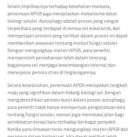
Selain implikasinya terhadap kesehatan manusia,
penemuan APG9 juga menjelaskan mekanisme dasar
biologi seluler. Autophagy adalah proses yang sangat
terpelihara yang terdapat di semua sel eukariotik, dan
mempelajari protein yang terlibat dalam proses ini dapat
memberikan wawasan tentang evolusi fungsi seluler.
Dengan mengungkap misteri APG9, para peneliti
memperoleh pemahaman lebih dalam tentang
bagaimana sel menjaga keseimbangan internal dan
merespons pemicu stres di lingkungannya.
Secara keseluruhan, penemuan APG9 merupakan langkah
maju yang signifikan dalam bidang biologi sel. Dengan
mengidentifikasi pemain kunci dalam proses autophagy,
para peneliti tidak hanya memperluas pengetahuan kita
tentang fungsi seluler, namun juga membuka jalan bagi
pendekatan terapi baru terhadap berbagai penyakit.
Ketika para ilmuwan terus mengungkap misteri APG9 dan
perannya dalam biologi sel, kita dapat melihat lebih