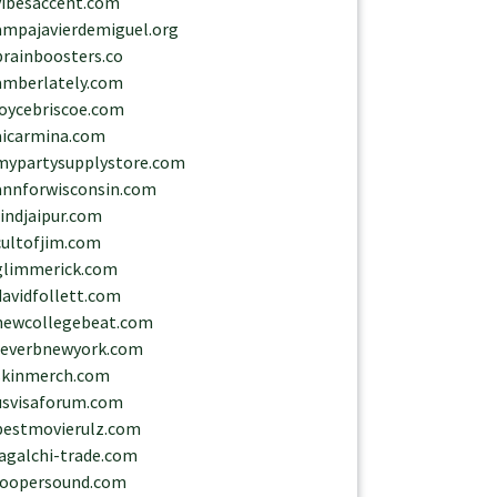
vibesaccent.com
ampajavierdemiguel.org
brainboosters.co
amberlately.com
joycebriscoe.com
aicarmina.com
mypartysupplystore.com
annforwisconsin.com
findjaipur.com
cultofjim.com
glimmerick.com
davidfollett.com
newcollegebeat.com
reverbnewyork.com
skinmerch.com
usvisaforum.com
bestmovierulz.com
jagalchi-trade.com
loopersound.com