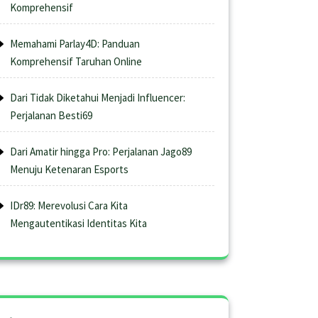
Komprehensif
Memahami Parlay4D: Panduan
Komprehensif Taruhan Online
Dari Tidak Diketahui Menjadi Influencer:
Perjalanan Besti69
Dari Amatir hingga Pro: Perjalanan Jago89
Menuju Ketenaran Esports
IDr89: Merevolusi Cara Kita
Mengautentikasi Identitas Kita