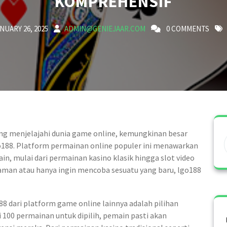
KOMPREHENSIF
NUARY 26, 2025
ADMIN@GENIEJAAR.COM
0 COMMENTS
ng menjelajahi dunia game online, kemungkinan besar
188. Platform permainan online populer ini menawarkan
, mulai dari permainan kasino klasik hingga slot video
aman atau hanya ingin mencoba sesuatu yang baru, lgo188
8 dari platform game online lainnya adalah pilihan
100 permainan untuk dipilih, pemain pasti akan