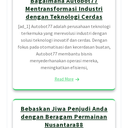
Bagaimana Autobot77
Mentransformasi Industri
dengan Teknologi Cerdas
[ad_1] Autobot77 adalah perusahaan teknologi
terkemuka yang merevolusi industri dengan
solusi teknologi inovatif dan cerdas. Dengan
fokus pada otomatisasi dan kecerdasan buatan,
Autobot77 membantu bisnis
menyederhanakan operasi mereka,
meningkatkan efisiensi,
Read More
Bebaskan Jiwa Penjudi Anda
dengan Beragam Permainan
Nusantara88