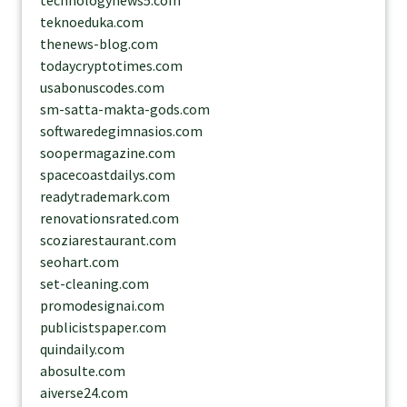
teknoeduka.com
thenews-blog.com
todaycryptotimes.com
usabonuscodes.com
sm-satta-makta-gods.com
softwaredegimnasios.com
soopermagazine.com
spacecoastdailys.com
readytrademark.com
renovationsrated.com
scoziarestaurant.com
seohart.com
set-cleaning.com
promodesignai.com
publicistspaper.com
quindaily.com
abosulte.com
aiverse24.com