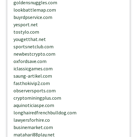
goldensnuggles.com
lookbattlemap.com
buyrdpservice.com
yesport.net
tostylo.com
yougetthat.net
sportsnetclub.com
newbestcrypto.com
oxfordsave.com
iclassicgames.com
saung-artikel.com
fasthokivip2.com
observersports.com
cryptominingplus.com
aquinoticiaspe.com
longhairedfrenchbulldog.com
lawyersforhire.co
businemarket.com
matahari88play.net