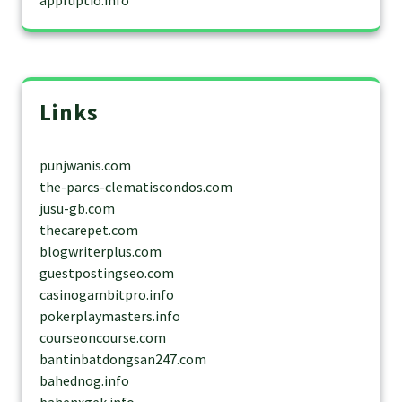
Links
punjwanis.com
the-parcs-clematiscondos.com
jusu-gb.com
thecarepet.com
blogwriterplus.com
guestpostingseo.com
casinogambitpro.info
pokerplaymasters.info
courseoncourse.com
bantinbatdongsan247.com
bahednog.info
bahenxgek.info