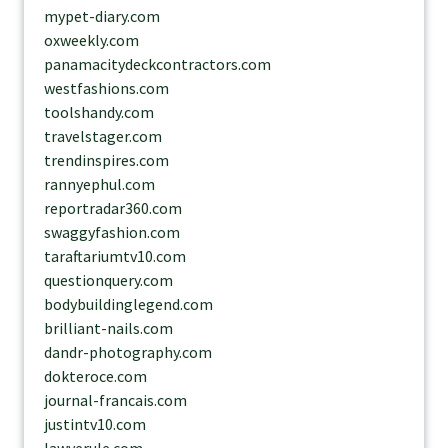
mypet-diary.com
oxweekly.com
panamacitydeckcontractors.com
westfashions.com
toolshandy.com
travelstager.com
trendinspires.com
rannyephul.com
reportradar360.com
swaggyfashion.com
taraftariumtv10.com
questionquery.com
bodybuildinglegend.com
brilliant-nails.com
dandr-photography.com
dokteroce.com
journal-francais.com
justintv10.com
lawyerule.com