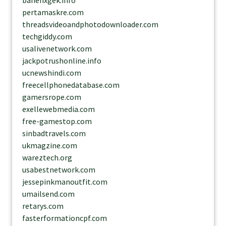
pertamaskre.com
threadsvideoandphotodownloader.com
techgiddy.com
usalivenetwork.com
jackpotrushonline.info
ucnewshindi.com
freecellphonedatabase.com
gamersrope.com
exellewebmedia.com
free-gamestop.com
sinbadtravels.com
ukmagzine.com
wareztech.org
usabestnetwork.com
jessepinkmanoutfit.com
umailsend.com
retarys.com
fasterformationcpf.com