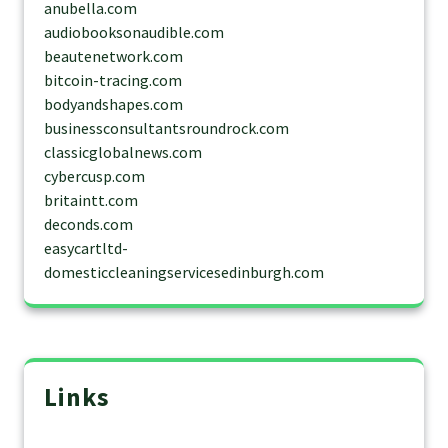
anubella.com
audiobooksonaudible.com
beautenetwork.com
bitcoin-tracing.com
bodyandshapes.com
businessconsultantsroundrock.com
classicglobalnews.com
cybercusp.com
britaintt.com
deconds.com
easycartltd-
domesticcleaningservicesedinburgh.com
Links