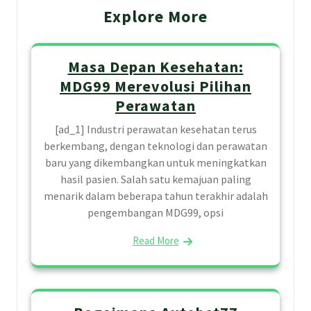
Explore More
Masa Depan Kesehatan:
MDG99 Merevolusi Pilihan
Perawatan
[ad_1] Industri perawatan kesehatan terus
berkembang, dengan teknologi dan perawatan
baru yang dikembangkan untuk meningkatkan
hasil pasien. Salah satu kemajuan paling
menarik dalam beberapa tahun terakhir adalah
pengembangan MDG99, opsi
Read More