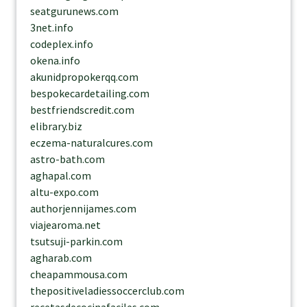
seatgurunews.com
3net.info
codeplex.info
okena.info
akunidpropokerqq.com
bespokecardetailing.com
bestfriendscredit.com
elibrary.biz
eczema-naturalcures.com
astro-bath.com
aghapal.com
altu-expo.com
authorjennijames.com
viajearoma.net
tsutsuji-parkin.com
agharab.com
cheapammousa.com
thepositiveladiessoccerclub.com
recetasdecocinafaciles.com