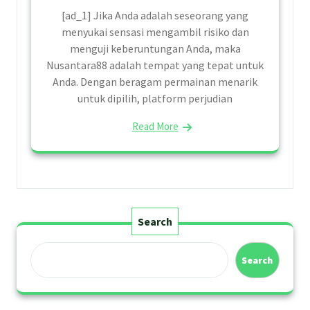
[ad_1] Jika Anda adalah seseorang yang
menyukai sensasi mengambil risiko dan
menguji keberuntungan Anda, maka
Nusantara88 adalah tempat yang tepat untuk
Anda. Dengan beragam permainan menarik
untuk dipilih, platform perjudian
Read More
Search
Search