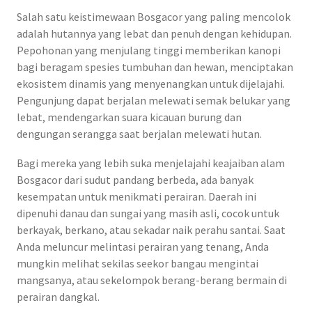
Salah satu keistimewaan Bosgacor yang paling mencolok
adalah hutannya yang lebat dan penuh dengan kehidupan.
Pepohonan yang menjulang tinggi memberikan kanopi
bagi beragam spesies tumbuhan dan hewan, menciptakan
ekosistem dinamis yang menyenangkan untuk dijelajahi.
Pengunjung dapat berjalan melewati semak belukar yang
lebat, mendengarkan suara kicauan burung dan
dengungan serangga saat berjalan melewati hutan.
Bagi mereka yang lebih suka menjelajahi keajaiban alam
Bosgacor dari sudut pandang berbeda, ada banyak
kesempatan untuk menikmati perairan. Daerah ini
dipenuhi danau dan sungai yang masih asli, cocok untuk
berkayak, berkano, atau sekadar naik perahu santai. Saat
Anda meluncur melintasi perairan yang tenang, Anda
mungkin melihat sekilas seekor bangau mengintai
mangsanya, atau sekelompok berang-berang bermain di
perairan dangkal.