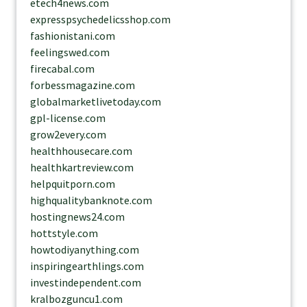
etech4news.com
expresspsychedelicsshop.com
fashionistani.com
feelingswed.com
firecabal.com
forbessmagazine.com
globalmarketlivetoday.com
gpl-license.com
grow2every.com
healthhousecare.com
healthkartreview.com
helpquitporn.com
highqualitybanknote.com
hostingnews24.com
hottstyle.com
howtodiyanything.com
inspiringearthlings.com
investindependent.com
kralbozguncu1.com