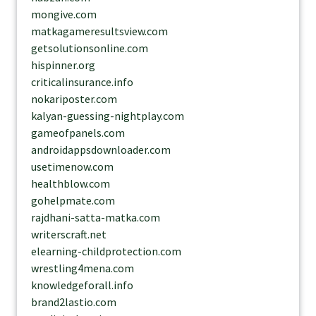
mongive.com
matkagameresultsview.com
getsolutionsonline.com
hispinner.org
criticalinsurance.info
nokariposter.com
kalyan-guessing-nightplay.com
gameofpanels.com
androidappsdownloader.com
usetimenow.com
healthblow.com
gohelpmate.com
rajdhani-satta-matka.com
writerscraft.net
elearning-childprotection.com
wrestling4mena.com
knowledgeforall.info
brand2lastio.com