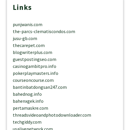
Links
punjwanis.com
the-parcs-clematiscondos.com
jusu-gb.com
thecarepet.com
blogwriterplus.com
guestpostingseo.com
casinogambitpro.info
pokerplaymasters.info
courseoncourse.com
bantinbatdongsan247.com
bahednog.info
bahenxgek.info
pertamaskre.com
threadsvideoandphotodownloader.com
techgiddy.com
usalivenetwork.com