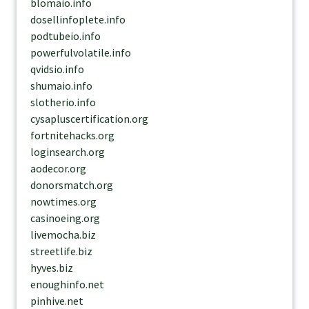
blomaio.info
dosellinfoplete.info
podtubeio.info
powerfulvolatile.info
qvidsio.info
shumaio.info
slotherio.info
cysapluscertification.org
fortnitehacks.org
loginsearch.org
aodecor.org
donorsmatch.org
nowtimes.org
casinoeing.org
livemocha.biz
streetlife.biz
hyves.biz
enoughinfo.net
pinhive.net