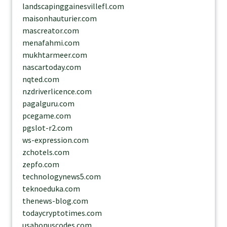
landscapinggainesvillefl.com
maisonhauturier.com
mascreator.com
menafahmi.com
mukhtarmeer.com
nascartoday.com
nqted.com
nzdriverlicence.com
pagalguru.com
pcegame.com
pgslot-r2.com
ws-expression.com
zchotels.com
zepfo.com
technologynews5.com
teknoeduka.com
thenews-blog.com
todaycryptotimes.com
usabonuscodes.com