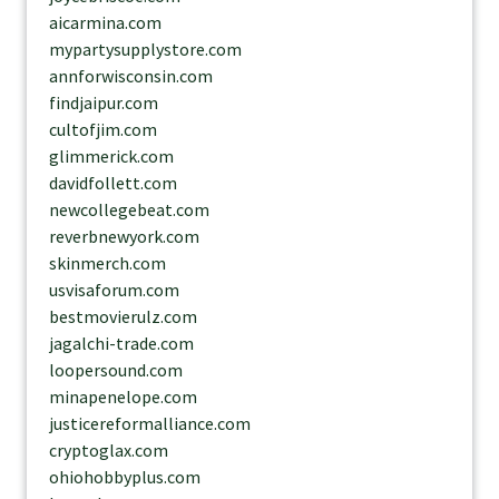
aicarmina.com
mypartysupplystore.com
annforwisconsin.com
findjaipur.com
cultofjim.com
glimmerick.com
davidfollett.com
newcollegebeat.com
reverbnewyork.com
skinmerch.com
usvisaforum.com
bestmovierulz.com
jagalchi-trade.com
loopersound.com
minapenelope.com
justicereformalliance.com
cryptoglax.com
ohiohobbyplus.com