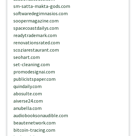
sm-satta-makta-gods.com
softwaredegimnasios.com
soopermagazine.com
spacecoastdailys.com
readytrademark.com
renovationsrated.com
scoziarestaurant.com
seohart.com
set-cleaning.com
promodesignai.com
publicistspaper.com
quindaily.com
abosulte.com
aiverse24.com
anubella.com
audiobooksonaudible.com
beautenetwork.com
bitcoin-tracing.com