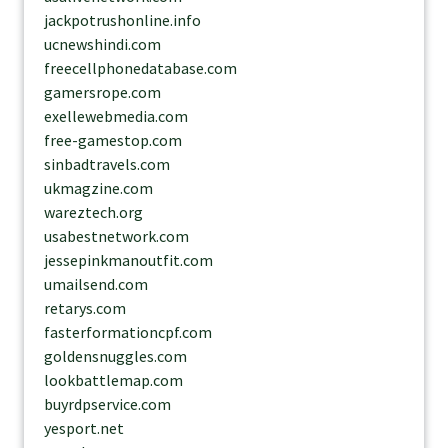
jackpotrushonline.info
ucnewshindi.com
freecellphonedatabase.com
gamersrope.com
exellewebmedia.com
free-gamestop.com
sinbadtravels.com
ukmagzine.com
wareztech.org
usabestnetwork.com
jessepinkmanoutfit.com
umailsend.com
retarys.com
fasterformationcpf.com
goldensnuggles.com
lookbattlemap.com
buyrdpservice.com
yesport.net