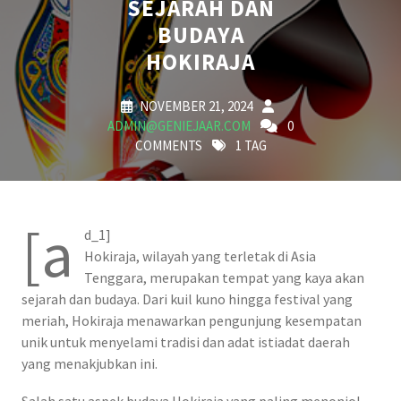
SEJARAH DAN
BUDAYA
HOKIRAJA
NOVEMBER 21, 2024
ADMIN@GENIEJAAR.COM
0
COMMENTS
1 TAG
[a
d_1]
Hokiraja, wilayah yang terletak di Asia
Tenggara, merupakan tempat yang kaya akan
sejarah dan budaya. Dari kuil kuno hingga festival yang
meriah, Hokiraja menawarkan pengunjung kesempatan
unik untuk menyelami tradisi dan adat istiadat daerah
yang menakjubkan ini.
Salah satu aspek budaya Hokiraja yang paling menonjol