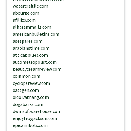
watercraftllc.com
abourge.com
afiliixs.com
alharammallz.com
americanbulletins.com
asespares.com
arabianstime.com
atticabblues.com
autometropolist.com
beautycreamreview.com
coinmoh.com
cyclopsreview.com
dattgen.com
didoivatnang.com
dogsbarks.com
dwmsoftwarehouse.com
enjoytroyjackson.com
epicaimbots.com