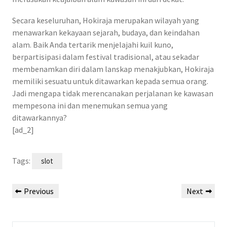
Secara keseluruhan, Hokiraja merupakan wilayah yang
menawarkan kekayaan sejarah, budaya, dan keindahan
alam. Baik Anda tertarik menjelajahi kuil kuno,
berpartisipasi dalam festival tradisional, atau sekadar
membenamkan diri dalam lanskap menakjubkan, Hokiraja
memiliki sesuatu untuk ditawarkan kepada semua orang.
Jadi mengapa tidak merencanakan perjalanan ke kawasan
mempesona ini dan menemukan semua yang
ditawarkannya?
[ad_2]
Tags:
slot
Post
Previous
Next
Previous
Next
navigation
Post
Post