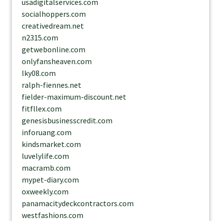
usadigitalservices.com
socialhoppers.com
creativedream.net
n2315.com
getwebonline.com
onlyfansheaven.com
lky08.com
ralph-fiennes.net
fielder-maximum-discount.net
fitfllex.com
genesisbusinesscredit.com
inforuang.com
kindsmarket.com
luvelylife.com
macramb.com
mypet-diary.com
oxweekly.com
panamacitydeckcontractors.com
westfashions.com