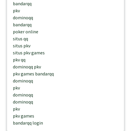
bandarqq
pkv
dominoqq
bandarqq
poker online
situs qq
situs pkv
situs pkv games
pkv qq
dominoqq pkv
pkv games bandarqq
dominoqq
pkv
dominoqq
dominoqq
pkv
pkv games
bandarqq login