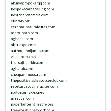
akunidpropokerqq.com
bespokecardetailing.com
bestfriendscredit.com
elibrary.biz
eczema-naturalcures.com
astro-bath.com
aghapal.com
altu-expo.com
authorjennijames.com
viajearoma.net
tsutsuji-parkin.com
agharab.com
cheapammousa.com
thepositiveladiessoccerclub.com
recetasdecocinafaciles.com
naildesignsidea.net
greatpai.com
paperlanterntheatre.org
freeworshipnetwork.com