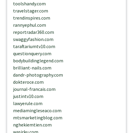
toolshandy.com
travelstager.com
trendinspires.com
rannyephul.com
reportradar360.com
swaggyfashion.com
taraftariumtv10.com
questionquery.com
bodybuildinglegend.com
brilliant-nails.com
dandr-photography.com
dokteroce.com
journal-francais.com
justintv10.com
lawyerule.com
mediamingleseaco.com
mtsmarketingblog.com
nghekiemtien.com
wasirku.com