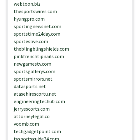
webtoon.biz
thesportswires.com
hyungpro.com
sportingnewsnet.com
sportstime24day.com
sporteslive.com
theblingblingshields.com
pinkfrenchtipnails.com
newgamestv.com
sportsgallerys.com
sportsmirrors.net
datasports.net
atasehirescortu.net
engineeringtechub.com
jerryescorts.com
attorneylegal.co
voomb.com
techgadgetpoint.com
tvsportsguide24.com