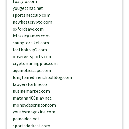
tostylo.com
yougetthat.net
sportsnetclub.com
newbestcrypto.com
oxfordsave.com
iclassicgames.com
saung-artikel.com
fasthokivip2.com
observersports.com
cryptominingplus.com
aquinoticiaspe.com
longhairedfrenchbulldog.com
lawyersforhire.co
businemarket.com
matahari88play.net
moneydescriptor.com
youthsmagazine.com
painaidee.net
sportsdarkest.com