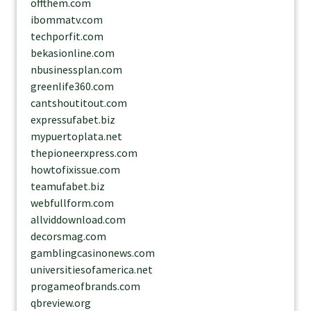
offthem.com
ibommatv.com
techporfit.com
bekasionline.com
nbusinessplan.com
greenlife360.com
cantshoutitout.com
expressufabet.biz
mypuertoplata.net
thepioneerxpress.com
howtofixissue.com
teamufabet.biz
webfullform.com
allviddownload.com
decorsmag.com
gamblingcasinonews.com
universitiesofamerica.net
progameofbrands.com
qbreview.org