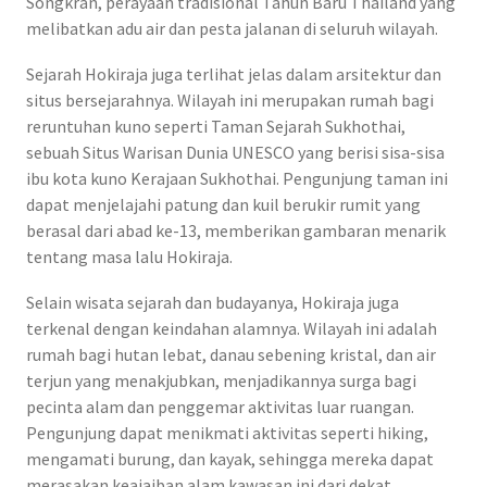
Songkran, perayaan tradisional Tahun Baru Thailand yang
melibatkan adu air dan pesta jalanan di seluruh wilayah.
Sejarah Hokiraja juga terlihat jelas dalam arsitektur dan
situs bersejarahnya. Wilayah ini merupakan rumah bagi
reruntuhan kuno seperti Taman Sejarah Sukhothai,
sebuah Situs Warisan Dunia UNESCO yang berisi sisa-sisa
ibu kota kuno Kerajaan Sukhothai. Pengunjung taman ini
dapat menjelajahi patung dan kuil berukir rumit yang
berasal dari abad ke-13, memberikan gambaran menarik
tentang masa lalu Hokiraja.
Selain wisata sejarah dan budayanya, Hokiraja juga
terkenal dengan keindahan alamnya. Wilayah ini adalah
rumah bagi hutan lebat, danau sebening kristal, dan air
terjun yang menakjubkan, menjadikannya surga bagi
pecinta alam dan penggemar aktivitas luar ruangan.
Pengunjung dapat menikmati aktivitas seperti hiking,
mengamati burung, dan kayak, sehingga mereka dapat
merasakan keajaiban alam kawasan ini dari dekat.