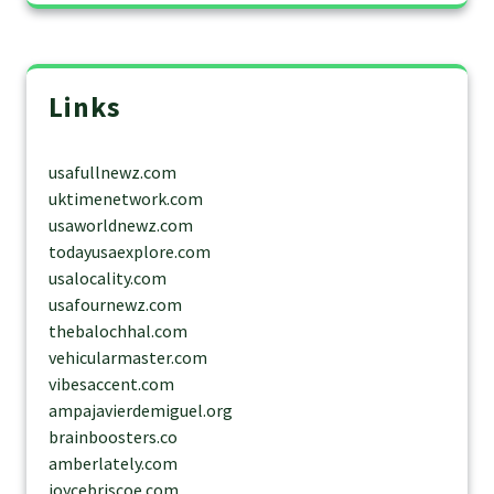
Links
usafullnewz.com
uktimenetwork.com
usaworldnewz.com
todayusaexplore.com
usalocality.com
usafournewz.com
thebalochhal.com
vehicularmaster.com
vibesaccent.com
ampajavierdemiguel.org
brainboosters.co
amberlately.com
joycebriscoe.com