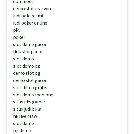
dominoqq
demo slot maxwin
judi bola resmi
judi poker online
pkv
poker
slot demo gacor
link slot gacor
slot demo
slot demo pg
demo slot pg
demo slot gacor
slot demo gratis
slot demo mahjong
situs pkv games
situs judi bola
hk live draw
slot demo
pg demo