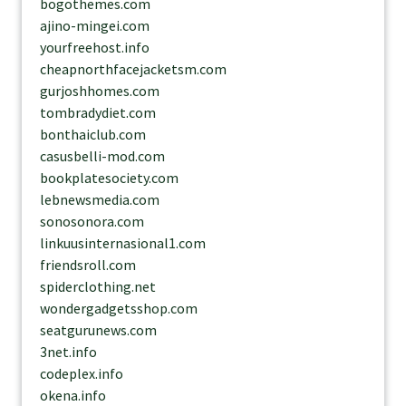
bogothemes.com
ajino-mingei.com
yourfreehost.info
cheapnorthfacejacketsm.com
gurjoshhomes.com
tombradydiet.com
bonthaiclub.com
casusbelli-mod.com
bookplatesociety.com
lebnewsmedia.com
sonosonora.com
linkuusinternasional1.com
friendsroll.com
spiderclothing.net
wondergadgetsshop.com
seatgurunews.com
3net.info
codeplex.info
okena.info