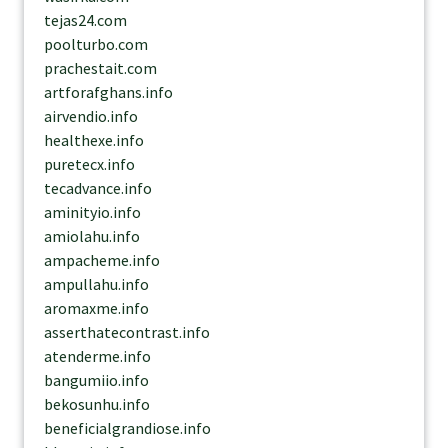
tejas24.com
poolturbo.com
prachestait.com
artforafghans.info
airvendio.info
healthexe.info
puretecx.info
tecadvance.info
aminityio.info
amiolahu.info
ampacheme.info
ampullahu.info
aromaxme.info
asserthatecontrast.info
atenderme.info
bangumiio.info
bekosunhu.info
beneficialgrandiose.info