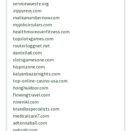
servicewueste.org
zippyrevs.com
matkanumbernow.com
myjobcirculars.com
healthmoreoverfitness.com
topslotxgames.com
routerloggnet.net
dantella6.com
slotsgamesone.com
hispinzone.com
kalyanbazarnights.com
top-online-casino-usa.com
honghuidoor.com
flowingtravel.com
nineniki.com
brandiospecialists.com
medicalcare7.com
adtennaball.com
nabzah.com