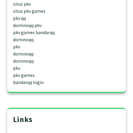
situs pkv
situs pkv games
pkv qq
dominoqq pkv
pkv games bandarqq
dominoqq
pkv
dominoqq
dominoqq
pkv
pkv games
bandarqq login
Links