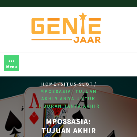
Skip
to
content
Menu
/
/
HOME
SITUS SLOT
MPO88ASIA: TUJUAN
AKHIR ANDA UNTUK
HIBURAN TANPA AKHIR
MPO88ASIA:
TUJUAN AKHIR