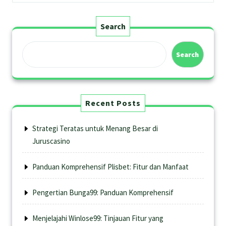
Search
Search
Recent Posts
Strategi Teratas untuk Menang Besar di
Juruscasino
Panduan Komprehensif Plisbet: Fitur dan Manfaat
Pengertian Bunga99: Panduan Komprehensif
Menjelajahi Winlose99: Tinjauan Fitur yang