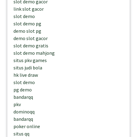
slot demo gacor
link slot gacor
slot demo
slot demo pg
demo slot pg
demo slot gacor
slot demo gratis
slot demo mahjong
situs pkv games
situs judi bola
hk live draw
slot demo
pg demo
bandarqq
pkv
dominoqq
bandarqq
poker online
situs qq