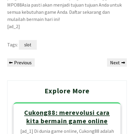
MPO88Asia pasti akan menjadi tujuan tujuan Anda untuk
semua kebutuhan game Anda. Daftar sekarang dan
mulailah bermain hari ini!
[ad_2]
Tags:
slot
Post
Previous
Next
Previous
Next
navigation
Post
Post
Explore More
Cukong88: merevolusi cara
kita bermain game online
[ad_1] Di dunia game online, Cukong88 adalah