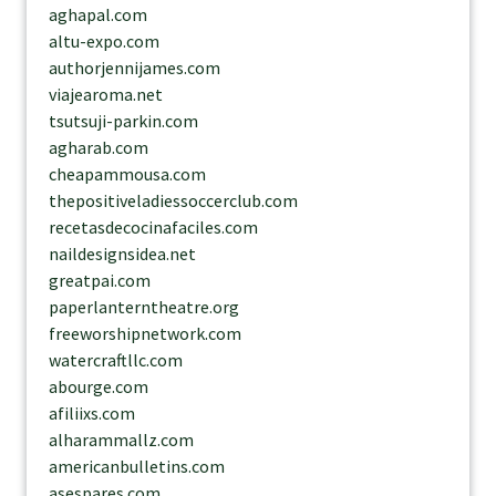
aghapal.com
altu-expo.com
authorjennijames.com
viajearoma.net
tsutsuji-parkin.com
agharab.com
cheapammousa.com
thepositiveladiessoccerclub.com
recetasdecocinafaciles.com
naildesignsidea.net
greatpai.com
paperlanterntheatre.org
freeworshipnetwork.com
watercraftllc.com
abourge.com
afiliixs.com
alharammallz.com
americanbulletins.com
asespares.com