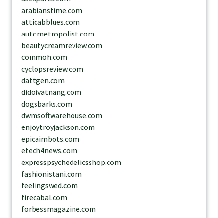
arabianstime.com
atticabblues.com
autometropolist.com
beautycreamreview.com
coinmoh.com
cyclopsreview.com
dattgen.com
didoivatnang.com
dogsbarks.com
dwmsoftwarehouse.com
enjoytroyjackson.com
epicaimbots.com
etech4news.com
expresspsychedelicsshop.com
fashionistani.com
feelingswed.com
firecabal.com
forbessmagazine.com