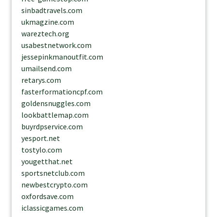
sinbadtravels.com
ukmagzine.com
wareztech.org
usabestnetwork.com
jessepinkmanoutfit.com
umailsend.com
retarys.com
fasterformationcpf.com
goldensnuggles.com
lookbattlemap.com
buyrdpservice.com
yesport.net
tostylo.com
yougetthat.net
sportsnetclub.com
newbestcrypto.com
oxfordsave.com
iclassicgames.com