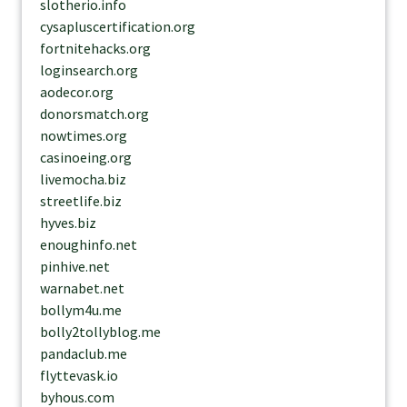
slotherio.info
cysapluscertification.org
fortnitehacks.org
loginsearch.org
aodecor.org
donorsmatch.org
nowtimes.org
casinoeing.org
livemocha.biz
streetlife.biz
hyves.biz
enoughinfo.net
pinhive.net
warnabet.net
bollym4u.me
bolly2tollyblog.me
pandaclub.me
flyttevask.io
byhous.com