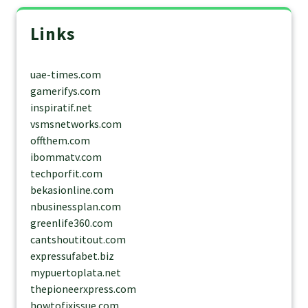
Links
uae-times.com
gamerifys.com
inspiratif.net
vsmsnetworks.com
offthem.com
ibommatv.com
techporfit.com
bekasionline.com
nbusinessplan.com
greenlife360.com
cantshoutitout.com
expressufabet.biz
mypuertoplata.net
thepioneerxpress.com
howtofixissue.com