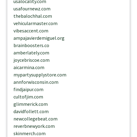
usalocality.com
usafournewz.com
thebalochhal.com
vehicularmaster.com
vibesaccent.com
ampajavierdemiguel.org
brainboosters.co
amberlately.com
joycebriscoe.com
aicarmina.com
mypartysupplystore.com
annforwisconsin.com
findjaipur.com
cultofjim.com
glimmerick.com
davidfollett.com
newcollegebeat.com
reverbnewyork.com
skinmerch.com