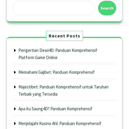
Search
Recent Posts
Pengertian Dewi4D: Panduan Komprehensif
Platform Game Online
Memahami Gajibet: Panduan Komprehensif
Majestibet: Panduan Komprehensif untuk Taruhan
Terbaik yang Tersedia
Apa itu Saung4D? Panduan Komprehensif
Menjelajahi Kasino Ahl: Panduan Komprehensif