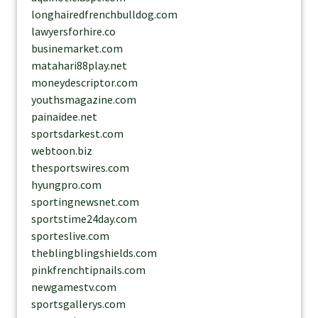
longhairedfrenchbulldog.com
lawyersforhire.co
businemarket.com
matahari88play.net
moneydescriptor.com
youthsmagazine.com
painaidee.net
sportsdarkest.com
webtoon.biz
thesportswires.com
hyungpro.com
sportingnewsnet.com
sportstime24day.com
sporteslive.com
theblingblingshields.com
pinkfrenchtipnails.com
newgamestv.com
sportsgallerys.com