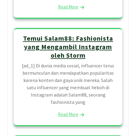
Read More
Temui Salam88: Fashionista
yang Mengambil Instagram
oleh Storm
[ad_1] Di dunia media sosial, influencer terus
bermunculan dan mendapatkan popularitas
karena konten dan gaya unik mereka. Salah
satu influencer yang membuat heboh di
Instagram adalah Salam88, seorang
fashionista yang
Read More