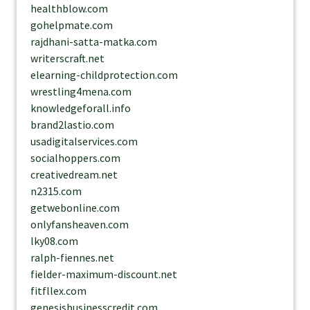
healthblow.com
gohelpmate.com
rajdhani-satta-matka.com
writerscraft.net
elearning-childprotection.com
wrestling4mena.com
knowledgeforall.info
brand2lastio.com
usadigitalservices.com
socialhoppers.com
creativedream.net
n2315.com
getwebonline.com
onlyfansheaven.com
lky08.com
ralph-fiennes.net
fielder-maximum-discount.net
fitfllex.com
genesisbusinesscredit.com