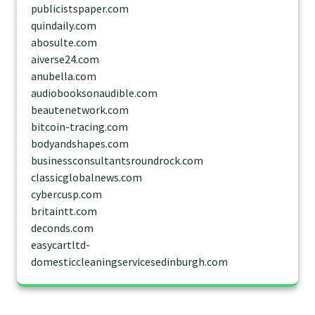
publicistspaper.com
quindaily.com
abosulte.com
aiverse24.com
anubella.com
audiobooksonaudible.com
beautenetwork.com
bitcoin-tracing.com
bodyandshapes.com
businessconsultantsroundrock.com
classicglobalnews.com
cybercusp.com
britaintt.com
deconds.com
easycartltd-
domesticcleaningservicesedinburgh.com