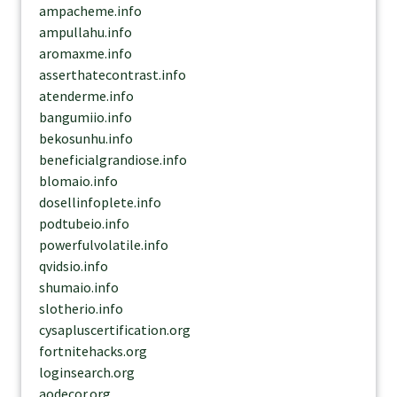
ampacheme.info
ampullahu.info
aromaxme.info
asserthatecontrast.info
atenderme.info
bangumiio.info
bekosunhu.info
beneficialgrandiose.info
blomaio.info
dosellinfoplete.info
podtubeio.info
powerfulvolatile.info
qvidsio.info
shumaio.info
slotherio.info
cysapluscertification.org
fortnitehacks.org
loginsearch.org
aodecor.org