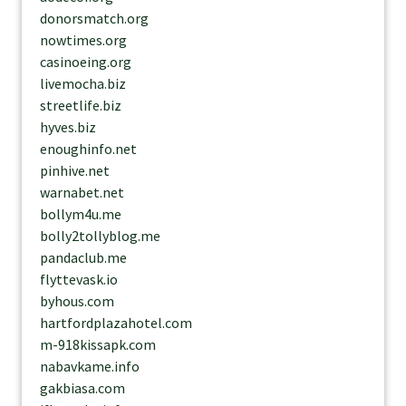
donorsmatch.org
nowtimes.org
casinoeing.org
livemocha.biz
streetlife.biz
hyves.biz
enoughinfo.net
pinhive.net
warnabet.net
bollym4u.me
bolly2tollyblog.me
pandaclub.me
flyttevask.io
byhous.com
hartfordplazahotel.com
m-918kissapk.com
nabavkame.info
gakbiasa.com