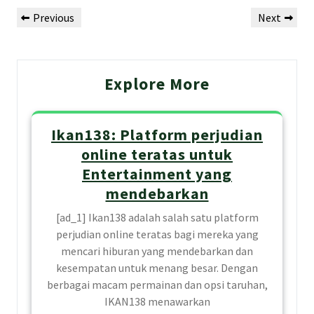
Post
Previous
Next
Previous
Next
navigation
Post
Post
Explore More
Ikan138: Platform perjudian
online teratas untuk
Entertainment yang
mendebarkan
[ad_1] Ikan138 adalah salah satu platform
perjudian online teratas bagi mereka yang
mencari hiburan yang mendebarkan dan
kesempatan untuk menang besar. Dengan
berbagai macam permainan dan opsi taruhan,
IKAN138 menawarkan