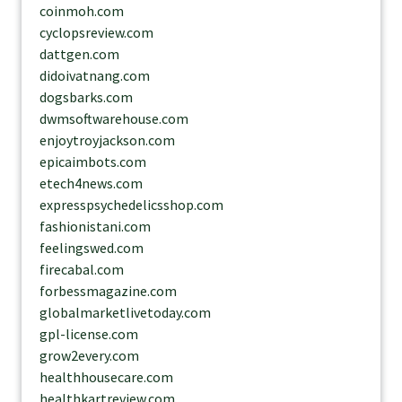
coinmoh.com
cyclopsreview.com
dattgen.com
didoivatnang.com
dogsbarks.com
dwmsoftwarehouse.com
enjoytroyjackson.com
epicaimbots.com
etech4news.com
expresspsychedelicsshop.com
fashionistani.com
feelingswed.com
firecabal.com
forbessmagazine.com
globalmarketlivetoday.com
gpl-license.com
grow2every.com
healthhousecare.com
healthkartreview.com