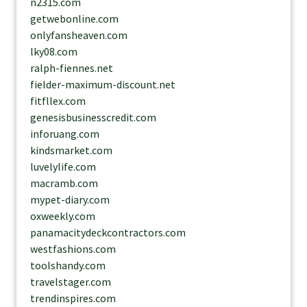
n2315.com
getwebonline.com
onlyfansheaven.com
lky08.com
ralph-fiennes.net
fielder-maximum-discount.net
fitfllex.com
genesisbusinesscredit.com
inforuang.com
kindsmarket.com
luvelylife.com
macramb.com
mypet-diary.com
oxweekly.com
panamacitydeckcontractors.com
westfashions.com
toolshandy.com
travelstager.com
trendinspires.com