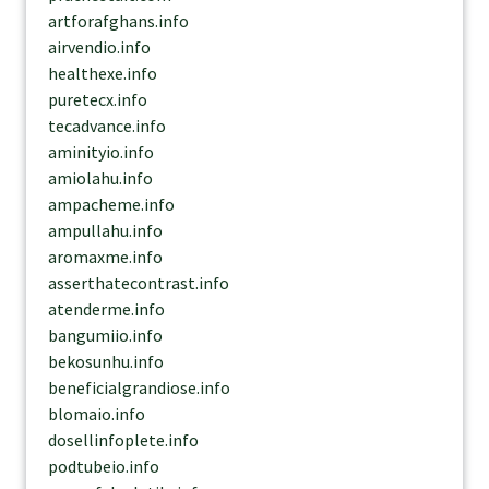
artforafghans.info
airvendio.info
healthexe.info
puretecx.info
tecadvance.info
aminityio.info
amiolahu.info
ampacheme.info
ampullahu.info
aromaxme.info
asserthatecontrast.info
atenderme.info
bangumiio.info
bekosunhu.info
beneficialgrandiose.info
blomaio.info
dosellinfoplete.info
podtubeio.info