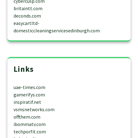
cybercusp.com
britaintt.com
deconds.com
easycartltd-
domesticcleaningservicesedinburgh.com
Links
uae-times.com
gamerifys.com
inspiratif.net
vsmsnetworks.com
offthem.com
ibommatv.com
techporfit.com