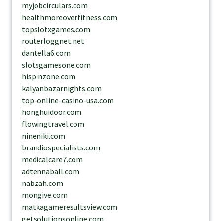
myjobcirculars.com
healthmoreoverfitness.com
topslotxgames.com
routerloggnet.net
dantella6.com
slotsgamesone.com
hispinzone.com
kalyanbazarnights.com
top-online-casino-usa.com
honghuidoor.com
flowingtravel.com
nineniki.com
brandiospecialists.com
medicalcare7.com
adtennaball.com
nabzah.com
mongive.com
matkagameresultsview.com
getsolutionsonline.com