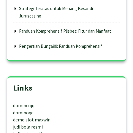
Strategi Teratas untuk Menang Besar di
Juruscasino
Panduan Komprehensif Plisbet: Fitur dan Manfaat
Pengertian Bunga99: Panduan Komprehensif
Links
domino qq
dominoqq
demo slot maxwin
judi bola resmi