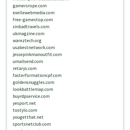
gamersrope.com
exellewebmedia.com
free-gamestop.com
sinbadtravels.com
ukmagzine.com
wareztech.org
usabestnetwork.com
jessepinkmanoutfit.com
umailsend.com
retarys.com
fasterformationcpf.com
goldensnuggles.com
lookbattlemap.com
buyrdpservice.com
yesport.net
tostylo.com
yougetthat.net
sportsnetclub.com