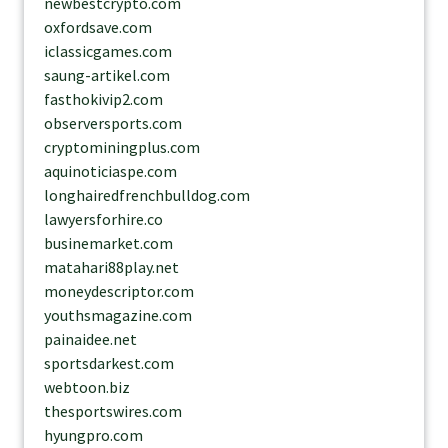
newbestcrypto.com
oxfordsave.com
iclassicgames.com
saung-artikel.com
fasthokivip2.com
observersports.com
cryptominingplus.com
aquinoticiaspe.com
longhairedfrenchbulldog.com
lawyersforhire.co
businemarket.com
matahari88play.net
moneydescriptor.com
youthsmagazine.com
painaidee.net
sportsdarkest.com
webtoon.biz
thesportswires.com
hyungpro.com