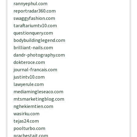
rannyephul.com
reportradar360.com
swaggyfashion.com
taraftariumtv10.com
questionquery.com
bodybuildinglegend.com
brilliant-nails.com
dandr-photography.com
dokteroce.com
journal-francais.com
justintv10.com
lawyerule.com
mediamingleseaco.com
mtsmarketingblog.com
nghekiemtien.com
wasirku.com
tejas24.com
poolturbo.com
prachestait.com