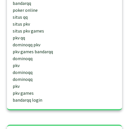
bandarqq
poker online
situs qq
situs pkv
situs pkv games
pkv qq
dominoqq pkv
pkv games bandarqq
dominoqq
pkv
dominoqq
dominoqq
pkv
pkv games
bandarqq login