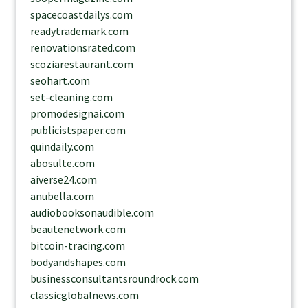
spacecoastdailys.com
readytrademark.com
renovationsrated.com
scoziarestaurant.com
seohart.com
set-cleaning.com
promodesignai.com
publicistspaper.com
quindaily.com
abosulte.com
aiverse24.com
anubella.com
audiobooksonaudible.com
beautenetwork.com
bitcoin-tracing.com
bodyandshapes.com
businessconsultantsroundrock.com
classicglobalnews.com