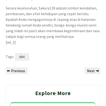
Secara keseluruhan, Sakura118 adalah simbol keindahan,
pembaruan, dan sifat kehidupan yang cepat berlalu.
Apakah Anda mengaguminya di Jepang atau di halaman
belakang rumah Anda sendiri, bunga-bunga musim semi
yang indah ini pasti akan membawa kegembiraan dan rasa
takjub bagi semua orang yang melihatnya.
[ad_2]
Tags:
slot
Post
Previous
Next
Previous
Next
navigation
Post
Post
Explore More