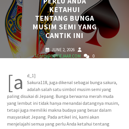
PERLU ANDA
KETAHUI
TENTANG BUNGA
MUSIM SEMI YANG
CANTIK INI
JUNE 2, 2026
ADMIN@GENIEJAAR.COM
0
COMMENTS
1 TAG
[a
d_1]
Sakura118, juga dikenal sebagai bunga sakura,
adalah salah satu simbol musim semi yang
paling disukai di Jepang. Bunga berwarna merah muda
yang lembut ini tidak hanya menandai datangnya musim,
tetapi juga memiliki makna budaya yang besar dalam
masyarakat Jepang. Pada artikel ini, kami akan
menjelajahi semua yang perlu Anda ketahui tentang