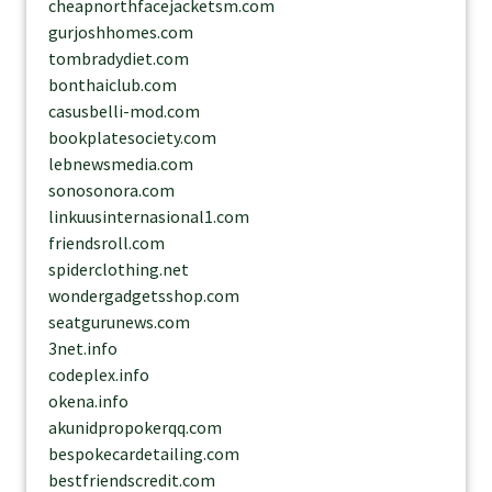
cheapnorthfacejacketsm.com
gurjoshhomes.com
tombradydiet.com
bonthaiclub.com
casusbelli-mod.com
bookplatesociety.com
lebnewsmedia.com
sonosonora.com
linkuusinternasional1.com
friendsroll.com
spiderclothing.net
wondergadgetsshop.com
seatgurunews.com
3net.info
codeplex.info
okena.info
akunidpropokerqq.com
bespokecardetailing.com
bestfriendscredit.com