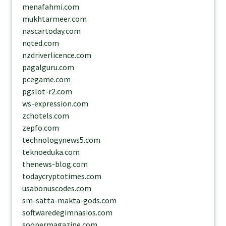
menafahmi.com
mukhtarmeer.com
nascartoday.com
nqted.com
nzdriverlicence.com
pagalguru.com
pcegame.com
pgslot-r2.com
ws-expression.com
zchotels.com
zepfo.com
technologynews5.com
teknoeduka.com
thenews-blog.com
todaycryptotimes.com
usabonuscodes.com
sm-satta-makta-gods.com
softwaredegimnasios.com
soopermagazine.com