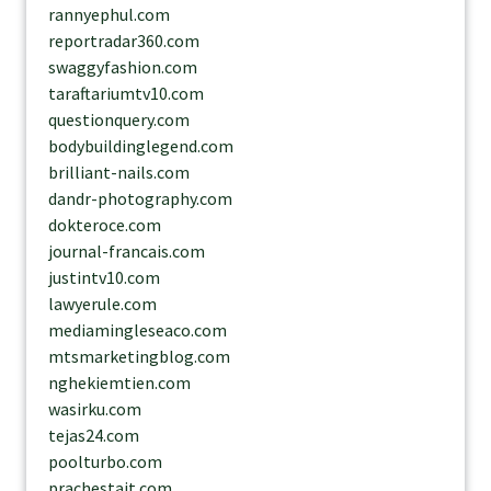
rannyephul.com
reportradar360.com
swaggyfashion.com
taraftariumtv10.com
questionquery.com
bodybuildinglegend.com
brilliant-nails.com
dandr-photography.com
dokteroce.com
journal-francais.com
justintv10.com
lawyerule.com
mediamingleseaco.com
mtsmarketingblog.com
nghekiemtien.com
wasirku.com
tejas24.com
poolturbo.com
prachestait.com