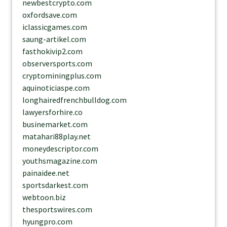
newbestcrypto.com
oxfordsave.com
iclassicgames.com
saung-artikel.com
fasthokivip2.com
observersports.com
cryptominingplus.com
aquinoticiaspe.com
longhairedfrenchbulldog.com
lawyersforhire.co
businemarket.com
matahari88play.net
moneydescriptor.com
youthsmagazine.com
painaidee.net
sportsdarkest.com
webtoon.biz
thesportswires.com
hyungpro.com