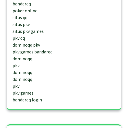
bandarqq
poker online
situs qq
situs pkv
situs pkv games
pkv qq
dominoqq pkv
pkv games bandarqq
dominoqq
pkv
dominoqq
dominoqq
pkv
pkv games
bandarqq login