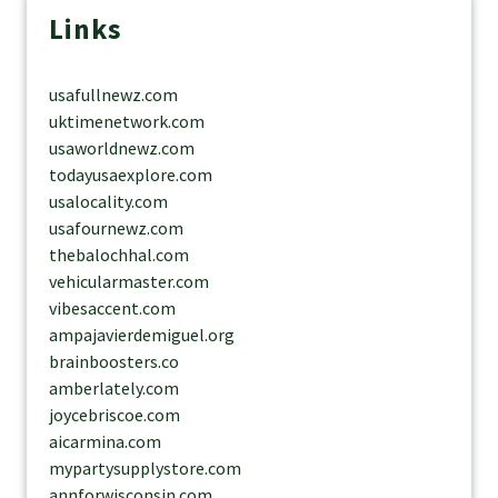
Links
usafullnewz.com
uktimenetwork.com
usaworldnewz.com
todayusaexplore.com
usalocality.com
usafournewz.com
thebalochhal.com
vehicularmaster.com
vibesaccent.com
ampajavierdemiguel.org
brainboosters.co
amberlately.com
joycebriscoe.com
aicarmina.com
mypartysupplystore.com
annforwisconsin.com