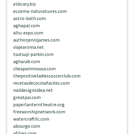
elibrary.biz
eczema-naturalcures.com
astro-bath.com
aghapal.com
altu-expo.com
authorjennijames.com
viajearoma.net
tsutsuji-parkin.com
agharab.com
cheapammousa.com
thepositiveladiessoccerclub.com
recetasdecocinafaciles.com
naildesignsidea.net
greatpai.com
paperlanterntheatre.org
freeworshipnetwork.com
watercraftllc.com
abourge.com
afiliixs.com