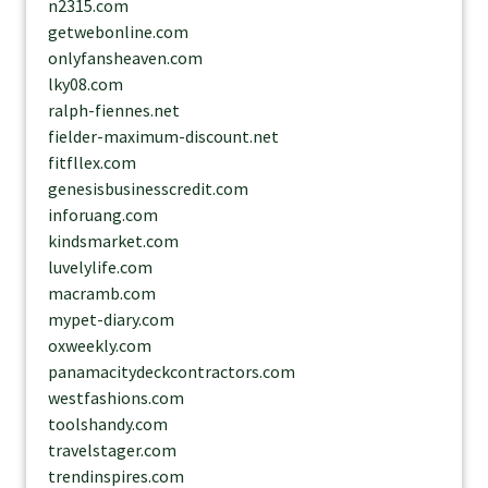
n2315.com
getwebonline.com
onlyfansheaven.com
lky08.com
ralph-fiennes.net
fielder-maximum-discount.net
fitfllex.com
genesisbusinesscredit.com
inforuang.com
kindsmarket.com
luvelylife.com
macramb.com
mypet-diary.com
oxweekly.com
panamacitydeckcontractors.com
westfashions.com
toolshandy.com
travelstager.com
trendinspires.com