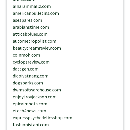
alharammallz.com
americanbulletins.com
asespares.com
arabianstime.com
atticabblues.com
autometropolist.com
beautycreamreview.com
coinmoh.com
cyclopsreview.com
dattgen.com
didoivatnang.com
dogsbarks.com
dwmsoftwarehouse.com
enjoytroyjackson.com
epicaimbots.com
etech4news.com
expresspsychedelicsshop.com
fashionistani.com