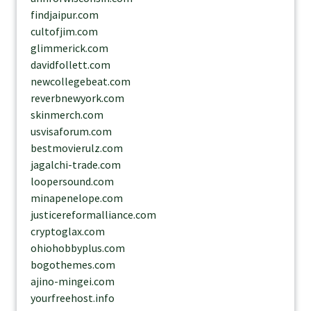
findjaipur.com
cultofjim.com
glimmerick.com
davidfollett.com
newcollegebeat.com
reverbnewyork.com
skinmerch.com
usvisaforum.com
bestmovierulz.com
jagalchi-trade.com
loopersound.com
minapenelope.com
justicereformalliance.com
cryptoglax.com
ohiohobbyplus.com
bogothemes.com
ajino-mingei.com
yourfreehost.info