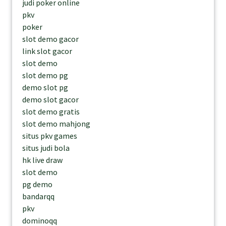
judi poker online
pkv
poker
slot demo gacor
link slot gacor
slot demo
slot demo pg
demo slot pg
demo slot gacor
slot demo gratis
slot demo mahjong
situs pkv games
situs judi bola
hk live draw
slot demo
pg demo
bandarqq
pkv
dominoqq