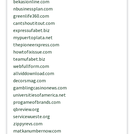
bekasionline.com
nbusinessplan.com
greenlife360.com
cantshoutitout.com
expressufabet.biz
mypuertoplata.net
thepioneerxpress.com
howtofixissue.com
teamufabet.biz
webfullform.com
allviddownload.com
decorsmag.com
gamblingcasinonews.com
universitiesofamerica.net
progameofbrands.com
qbreview.org
servicewueste.org
zippyrevs.com
matkanumbernow.com