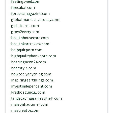
feelingswed.com
firecabal.com
forbessmagazine.com
globalmarketlivetoday.com
gpl-license.com
grow2every.com
healthhousecare.com
healthkartreview.com
helpquitporn.com
highqualitybanknote.com
hostingnews24.com
hottstyle.com
howtodiyanything.com
inspiringearthlings.com
investindependent.com
kralbozguncu1.com
landscapinggainesvillefl.com
maisonhauturier.com
mascreator.com