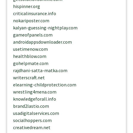
hispinner.org
criticalinsurance.info
nokariposter.com
kalyan-guessing-nightplay.com
gameofpanels.com
androidappsdownloader.com
usetimenow.com
healthblow.com
gohelpmate.com
rajdhani-satta-matka.com
writerscraft.net
elearning-childprotection.com
wrestling4mena.com
knowledgeforall.info
brand2lastio.com
usadigitalservices.com
socialhoppers.com
creativedream.net