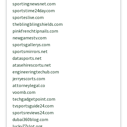
sportingnewsnet.com
sportstime24day.com
sporteslive.com
theblingblingshields.com
pinkfrenchtipnails.com
newgamestv.com
sportsgallerys.com
sportsmirrors.net
datasports.net
atasehirescortu.net
engineeringtechub.com
jerryescorts.com
attorneylegal.co
voomb.com
techgadgetpoint.com
tvsportsguide24.com
sportsreviews24.com
dubai360blog.com
lucky77slot.org