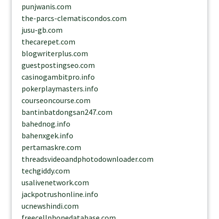
punjwanis.com
the-parcs-clematiscondos.com
jusu-gb.com
thecarepet.com
blogwriterplus.com
guestpostingseo.com
casinogambitpro.info
pokerplaymasters.info
courseoncourse.com
bantinbatdongsan247.com
bahednog.info
bahenxgek.info
pertamaskre.com
threadsvideoandphotodownloader.com
techgiddy.com
usalivenetwork.com
jackpotrushonline.info
ucnewshindi.com
freecellphonedatabase.com