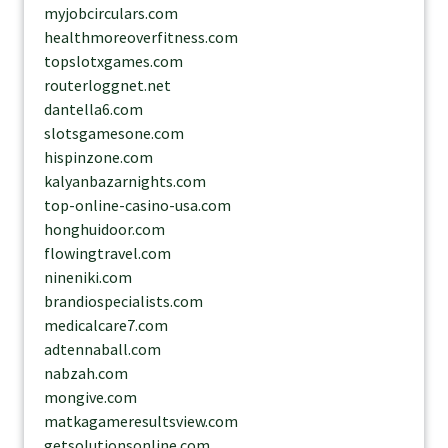
myjobcirculars.com
healthmoreoverfitness.com
topslotxgames.com
routerloggnet.net
dantella6.com
slotsgamesone.com
hispinzone.com
kalyanbazarnights.com
top-online-casino-usa.com
honghuidoor.com
flowingtravel.com
nineniki.com
brandiospecialists.com
medicalcare7.com
adtennaball.com
nabzah.com
mongive.com
matkagameresultsview.com
getsolutionsonline.com