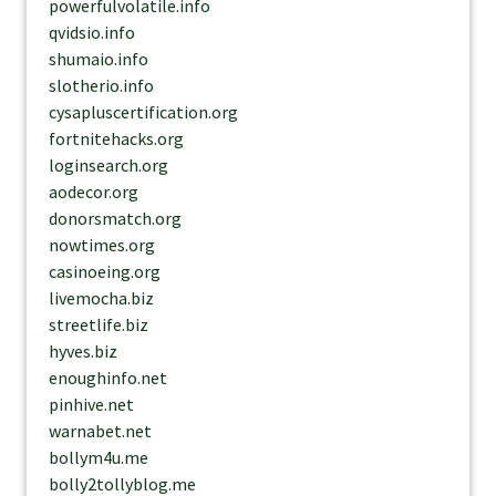
powerfulvolatile.info
qvidsio.info
shumaio.info
slotherio.info
cysapluscertification.org
fortnitehacks.org
loginsearch.org
aodecor.org
donorsmatch.org
nowtimes.org
casinoeing.org
livemocha.biz
streetlife.biz
hyves.biz
enoughinfo.net
pinhive.net
warnabet.net
bollym4u.me
bolly2tollyblog.me