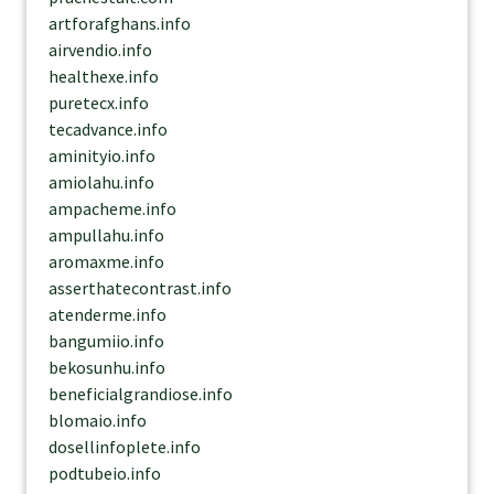
artforafghans.info
airvendio.info
healthexe.info
puretecx.info
tecadvance.info
aminityio.info
amiolahu.info
ampacheme.info
ampullahu.info
aromaxme.info
asserthatecontrast.info
atenderme.info
bangumiio.info
bekosunhu.info
beneficialgrandiose.info
blomaio.info
dosellinfoplete.info
podtubeio.info