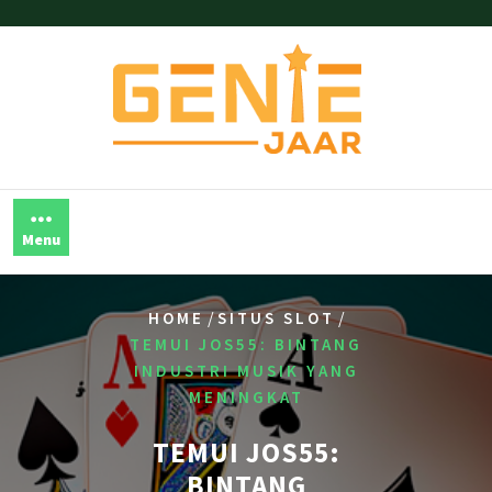
Skip
to
content
Menu
/
/
HOME
SITUS SLOT
TEMUI JOS55: BINTANG
INDUSTRI MUSIK YANG
MENINGKAT
TEMUI JOS55:
BINTANG