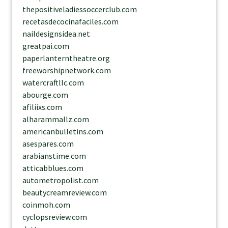
thepositiveladiessoccerclub.com
recetasdecocinafaciles.com
naildesignsidea.net
greatpai.com
paperlanterntheatre.org
freeworshipnetwork.com
watercraftllc.com
abourge.com
afiliixs.com
alharammallz.com
americanbulletins.com
asespares.com
arabianstime.com
atticabblues.com
autometropolist.com
beautycreamreview.com
coinmoh.com
cyclopsreview.com