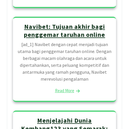
Navibet: Tujuan akhir bagi
penggemar taruhan online
[ad_1] Navibet dengan cepat menjadi tujuan
utama bagi penggemar taruhan online. Dengan
berbagai macam olahraga dan acara untuk
dipertahankan, serta peluang kompetitif dan
antarmuka yang ramah pengguna, Navibet
merevolusi pengalaman
Read More
Menjelajahi Dunia
Kembang123 yang Semarak: