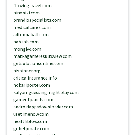
flowingtravel.com
nineniki.com
brandiospecialists.com
medicalcare7.com
adtennaball.com
nabzah.com
mongive.com
matkagameresultsview.com
getsolutionsonline.com
hispinner.org
criticalinsurance.info
nokariposter.com
kalyan-guessing-nightplay.com
gameofpanels.com
androidappsdownloader.com
usetimenow.com
healthblow.com
gohelpmate.com