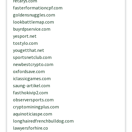
retarys.com
fasterformationcpf.com
goldensnuggles.com
lookbattlemap.com
buyrdpservice.com
yesport.net
tostylo.com
yougetthat.net
sportsnetclub.com
newbestcrypto.com
oxfordsave.com
iclassicgames.com
saung-artikel.com
fasthokivip2.com
observersports.com
cryptominingplus.com
aquinoticiaspe.com
longhairedfrenchbulldog.com
lawyersforhire.co