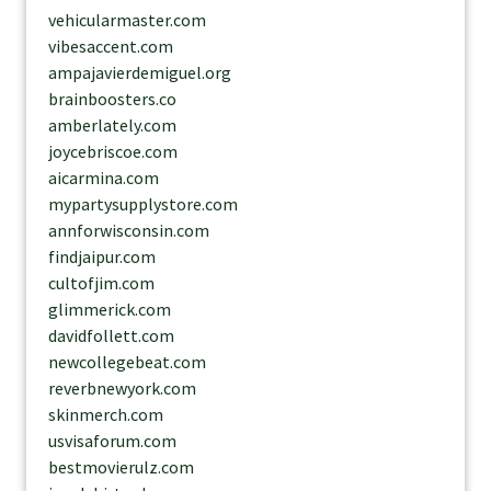
vehicularmaster.com
vibesaccent.com
ampajavierdemiguel.org
brainboosters.co
amberlately.com
joycebriscoe.com
aicarmina.com
mypartysupplystore.com
annforwisconsin.com
findjaipur.com
cultofjim.com
glimmerick.com
davidfollett.com
newcollegebeat.com
reverbnewyork.com
skinmerch.com
usvisaforum.com
bestmovierulz.com