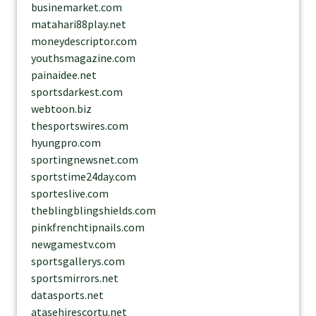
businemarket.com
matahari88play.net
moneydescriptor.com
youthsmagazine.com
painaidee.net
sportsdarkest.com
webtoon.biz
thesportswires.com
hyungpro.com
sportingnewsnet.com
sportstime24day.com
sporteslive.com
theblingblingshields.com
pinkfrenchtipnails.com
newgamestv.com
sportsgallerys.com
sportsmirrors.net
datasports.net
atasehirescortu.net