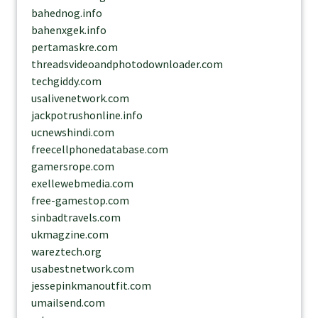
bahednog.info
bahenxgek.info
pertamaskre.com
threadsvideoandphotodownloader.com
techgiddy.com
usalivenetwork.com
jackpotrushonline.info
ucnewshindi.com
freecellphonedatabase.com
gamersrope.com
exellewebmedia.com
free-gamestop.com
sinbadtravels.com
ukmagzine.com
wareztech.org
usabestnetwork.com
jessepinkmanoutfit.com
umailsend.com