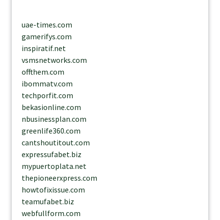
uae-times.com
gamerifys.com
inspiratif.net
vsmsnetworks.com
offthem.com
ibommatv.com
techporfit.com
bekasionline.com
nbusinessplan.com
greenlife360.com
cantshoutitout.com
expressufabet.biz
mypuertoplata.net
thepioneerxpress.com
howtofixissue.com
teamufabet.biz
webfullform.com