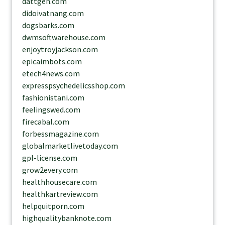
dattgen.com
didoivatnang.com
dogsbarks.com
dwmsoftwarehouse.com
enjoytroyjackson.com
epicaimbots.com
etech4news.com
expresspsychedelicsshop.com
fashionistani.com
feelingswed.com
firecabal.com
forbessmagazine.com
globalmarketlivetoday.com
gpl-license.com
grow2every.com
healthhousecare.com
healthkartreview.com
helpquitporn.com
highqualitybanknote.com