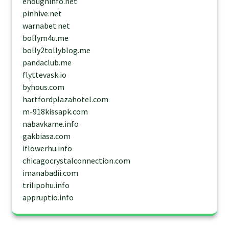
enoughinfo.net
pinhive.net
warnabet.net
bollym4u.me
bolly2tollyblog.me
pandaclub.me
flyttevask.io
byhous.com
hartfordplazahotel.com
m-918kissapk.com
nabavkame.info
gakbiasa.com
iflowerhu.info
chicagocrystalconnection.com
imanabadii.com
trilipohu.info
appruptio.info