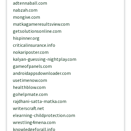
adtennaball.com
nabzah.com
mongive.com
matkagameresultsview.com
getsolutionsonline.com
hispinner.org
criticalinsurance.info
nokariposter.com
kalyan-guessing-nightplay.com
gameofpanels.com
androidappsdownloader.com
usetimenow.com
healthblow.com
gohelpmate.com
rajdhani-satta-matka.com
writerscraft.net
elearning-childprotection.com
wrestling4mena.com
knowledgeforall.info