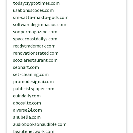
todaycryptotimes.com
usabonuscodes.com
sm-satta-makta-gods.com
softwaredegimnasios.com
soopermagazine.com
spacecoastdailys.com
readytrademark.com
renovationsrated.com
scoziarestaurant.com
seohart.com
set-cleaning.com
promodesignai.com
publicistspaper.com
quindaily.com
abosulte.com
aiverse24.com
anubella.com
audiobooksonaudible.com
beautenetwork.com