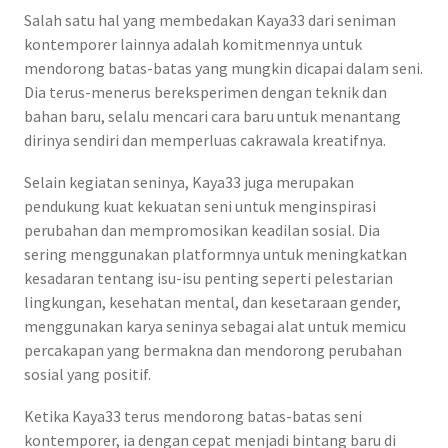
Salah satu hal yang membedakan Kaya33 dari seniman
kontemporer lainnya adalah komitmennya untuk
mendorong batas-batas yang mungkin dicapai dalam seni.
Dia terus-menerus bereksperimen dengan teknik dan
bahan baru, selalu mencari cara baru untuk menantang
dirinya sendiri dan memperluas cakrawala kreatifnya.
Selain kegiatan seninya, Kaya33 juga merupakan
pendukung kuat kekuatan seni untuk menginspirasi
perubahan dan mempromosikan keadilan sosial. Dia
sering menggunakan platformnya untuk meningkatkan
kesadaran tentang isu-isu penting seperti pelestarian
lingkungan, kesehatan mental, dan kesetaraan gender,
menggunakan karya seninya sebagai alat untuk memicu
percakapan yang bermakna dan mendorong perubahan
sosial yang positif.
Ketika Kaya33 terus mendorong batas-batas seni
kontemporer, ia dengan cepat menjadi bintang baru di