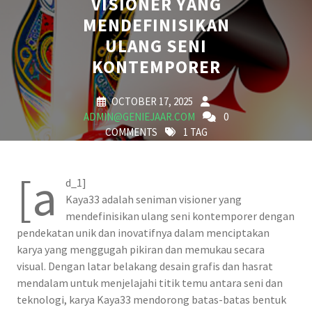
VISIONER YANG
MENDEFINISIKAN
ULANG SENI
KONTEMPORER
OCTOBER 17, 2025
ADMIN@GENIEJAAR.COM
0
COMMENTS
1 TAG
[a
d_1]
Kaya33 adalah seniman visioner yang
mendefinisikan ulang seni kontemporer dengan
pendekatan unik dan inovatifnya dalam menciptakan
karya yang menggugah pikiran dan memukau secara
visual. Dengan latar belakang desain grafis dan hasrat
mendalam untuk menjelajahi titik temu antara seni dan
teknologi, karya Kaya33 mendorong batas-batas bentuk