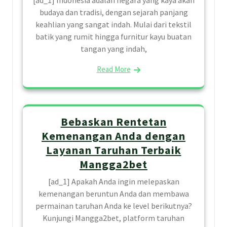
budaya dan tradisi, dengan sejarah panjang
keahlian yang sangat indah. Mulai dari tekstil
batik yang rumit hingga furnitur kayu buatan
tangan yang indah,
Read More
Bebaskan Rentetan
Kemenangan Anda dengan
Layanan Taruhan Terbaik
Mangga2bet
[ad_1] Apakah Anda ingin melepaskan
kemenangan beruntun Anda dan membawa
permainan taruhan Anda ke level berikutnya?
Kunjungi Mangga2bet, platform taruhan