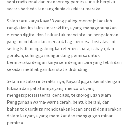
seni tradisional dan menantang pemirsa untuk berpikir
secara berbeda tentang dunia di sekitar mereka.
Salah satu karya Kaya33 yang paling menonjol adalah
rangkaian instalasi interaktifnya yang menggabungkan
elemen digital dan fisik untuk menciptakan pengalaman
yang mendalam dan menarik bagi pemirsa. Instalasi ini
sering kali menggabungkan elemen suara, cahaya, dan
gerakan, sehingga mengundang pemirsa untuk
berinteraksi dengan karya seni dengan cara yang lebih dari
sekadar melihat gambar statis di dinding.
Selain instalasi interaktifnya, Kaya33 juga dikenal dengan
lukisan dan pahatannya yang mencolok yang
mengeksplorasi tema identitas, teknologi, dan alam.
Penggunaan warna-warna cerah, bentuk berani, dan
bahan tak terduga menciptakan kesan energi dan gerakan
dalam karyanya yang memikat dan menggugah minat
pemirsa.