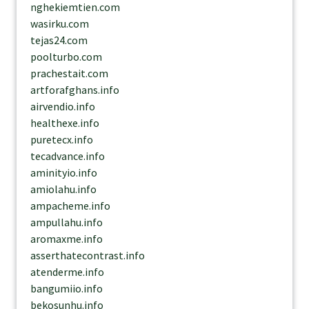
nghekiemtien.com
wasirku.com
tejas24.com
poolturbo.com
prachestait.com
artforafghans.info
airvendio.info
healthexe.info
puretecx.info
tecadvance.info
aminityio.info
amiolahu.info
ampacheme.info
ampullahu.info
aromaxme.info
asserthatecontrast.info
atenderme.info
bangumiio.info
bekosunhu.info