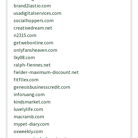
brand2lastio.com
usadigitalservices.com
socialhoppers.com
creativedream.net
n2315.com
getwebonline.com
onlyfansheaven.com
lky08.com
ralph-fiennes.net
fielder-maximum-discount.net
fitfllex.com
genesisbusinesscredit.com
inforuang.com
kindsmarket.com
luvelylife.com
macramb.com
mypet-diary.com
oxweekly.com