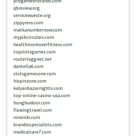
progameofbrands.com
qbreview.org
servicewueste.org
zippyrevs.com
matkanumbernow.com
myjobcirculars.com
healthmoreoverfitness.com
topslotxgames.com
routerloggnet.net
dantella6.com
slotsgamesone.com
hispinzone.com
kalyanbazarnights.com
top-online-casino-usa.com
honghuidoor.com
flowingtravel.com
nineniki.com
brandiospecialists.com
medicalcare7.com