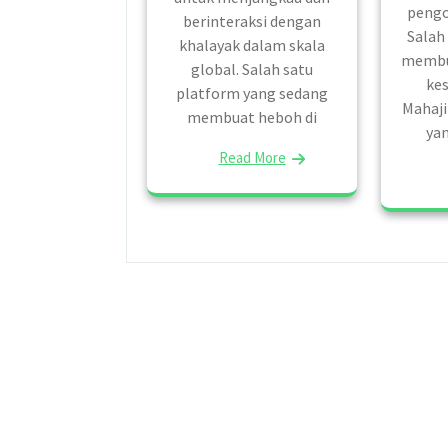
pengo
berinteraksi dengan
Salah
khalayak dalam skala
membua
global. Salah satu
ke
platform yang sedang
Mahaji
membuat heboh di
ya
Read More