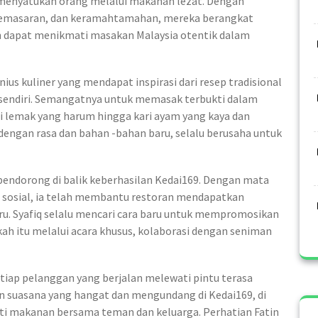
menyatukan orang melalui makanan lezat. Dengan
emasaran, dan keramahtamahan, mereka berangkat
 dapat menikmati masakan Malaysia otentik dalam
ius kuliner yang mendapat inspirasi dari resep tradisional
sendiri. Semangatnya untuk memasak terbukti dalam
asi lemak yang harum hingga kari ayam yang kaya dan
engan rasa dan bahan -bahan baru, selalu berusaha untuk
pendorong di balik keberhasilan Kedai169. Dengan mata
sosial, ia telah membantu restoran mendapatkan
ru. Syafiq selalu mencari cara baru untuk mempromosikan
ah itu melalui acara khusus, kolaborasi dengan seniman
tiap pelanggan yang berjalan melewati pintu terasa
n suasana yang hangat dan mengundang di Kedai169, di
i makanan bersama teman dan keluarga. Perhatian Fatin