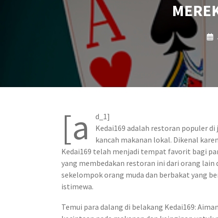
MEREK
[a
d_1]
Kedai169 adalah restoran populer d
kancah makanan lokal. Dikenal karen
Kedai169 telah menjadi tempat favorit bagi pa
yang membedakan restoran ini dari orang lain di
sekelompok orang muda dan berbakat yang be
istimewa.
Temui para dalang di belakang Kedai169: Aiman, 