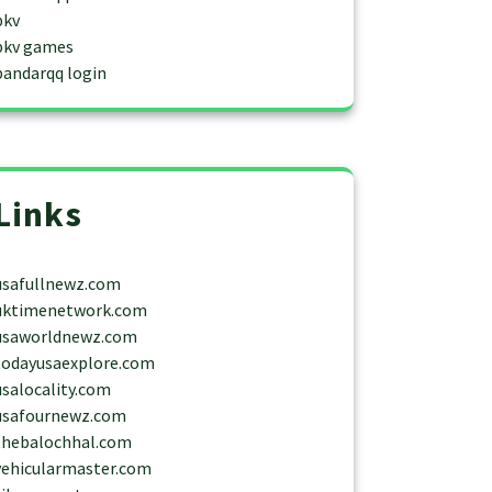
pkv
pkv games
bandarqq login
Links
usafullnewz.com
uktimenetwork.com
usaworldnewz.com
todayusaexplore.com
usalocality.com
usafournewz.com
thebalochhal.com
vehicularmaster.com