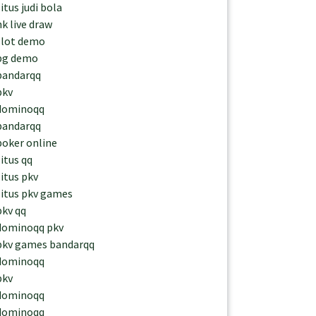
situs judi bola
hk live draw
slot demo
pg demo
bandarqq
pkv
dominoqq
bandarqq
poker online
situs qq
situs pkv
situs pkv games
pkv qq
dominoqq pkv
pkv games bandarqq
dominoqq
pkv
dominoqq
dominoqq