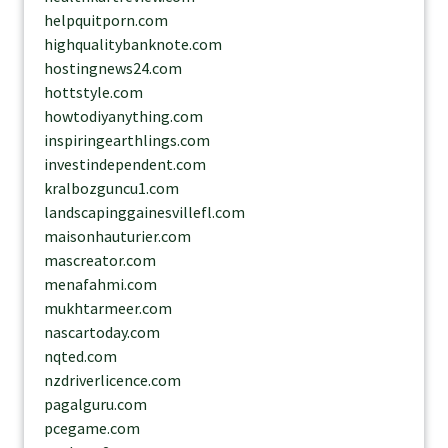
helpquitporn.com
highqualitybanknote.com
hostingnews24.com
hottstyle.com
howtodiyanything.com
inspiringearthlings.com
investindependent.com
kralbozguncu1.com
landscapinggainesvillefl.com
maisonhauturier.com
mascreator.com
menafahmi.com
mukhtarmeer.com
nascartoday.com
nqted.com
nzdriverlicence.com
pagalguru.com
pcegame.com