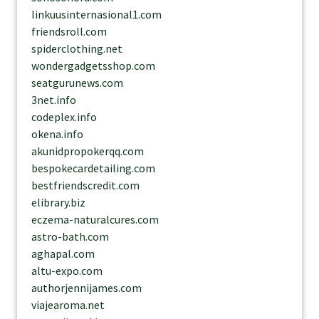
linkuusinternasional1.com
friendsroll.com
spiderclothing.net
wondergadgetsshop.com
seatgurunews.com
3net.info
codeplex.info
okena.info
akunidpropokerqq.com
bespokecardetailing.com
bestfriendscredit.com
elibrary.biz
eczema-naturalcures.com
astro-bath.com
aghapal.com
altu-expo.com
authorjennijames.com
viajearoma.net