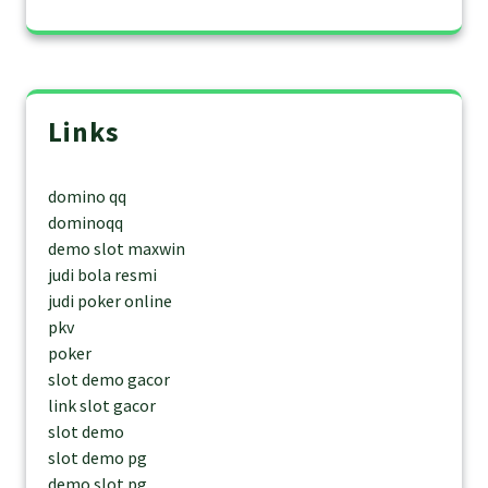
Links
domino qq
dominoqq
demo slot maxwin
judi bola resmi
judi poker online
pkv
poker
slot demo gacor
link slot gacor
slot demo
slot demo pg
demo slot pg