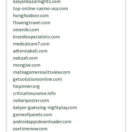
kalyanbazarnights.com
top-online-casino-usa.com
honghuidoor.com
flowingtravel.com
nineniki.com
brandiospecialists.com
medicalcare7.com
adtennaball.com
nabzah.com
mongive.com
matkagameresultsview.com
getsolutionsonline.com
hispinner.org
criticalinsurance.info
nokariposter.com
kalyan-guessing-nightplay.com
gameofpanels.com
androidappsdownloader.com
usetimenow.com