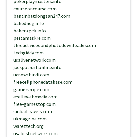
pokerplaymasters.info
courseoncourse.com
bantinbatdongsan247.com
bahednog.info
bahenxgek.info
pertamaskre.com
threadsvideoandphotodownloader.com
techgiddy.com
usalivenetwork.com
jackpotrushonline.info
ucnewshindi.com
freecellphonedatabase.com
gamersrope.com
exellewebmedia.com
free-gamestop.com
sinbadtravels.com
ukmagzine.com
wareztech.org
usabestnetwork.com