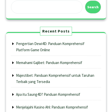
Search
Recent Posts
Pengertian Dewi4D: Panduan Komprehensif
Platform Game Online
Memahami Gajibet: Panduan Komprehensif
Majestibet: Panduan Komprehensif untuk Taruhan
Terbaik yang Tersedia
Apa itu Saung4D? Panduan Komprehensif
Menjelajahi Kasino Ahl: Panduan Komprehensif