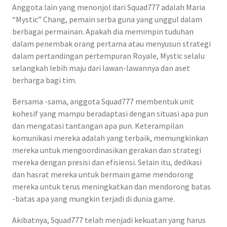
Anggota lain yang menonjol dari Squad777 adalah Maria
“Mystic” Chang, pemain serba guna yang unggul dalam
berbagai permainan. Apakah dia memimpin tuduhan
dalam penembak orang pertama atau menyusun strategi
dalam pertandingan pertempuran Royale, Mystic selalu
selangkah lebih maju dari lawan-lawannya dan aset
berharga bagi tim.
Bersama -sama, anggota Squad777 membentuk unit
kohesif yang mampu beradaptasi dengan situasi apa pun
dan mengatasi tantangan apa pun. Keterampilan
komunikasi mereka adalah yang terbaik, memungkinkan
mereka untuk mengoordinasikan gerakan dan strategi
mereka dengan presisi dan efisiensi. Selain itu, dedikasi
dan hasrat mereka untuk bermain game mendorong
mereka untuk terus meningkatkan dan mendorong batas
-batas apa yang mungkin terjadi di dunia game.
Akibatnya, Squad777 telah menjadi kekuatan yang harus