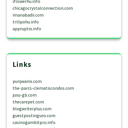
iflowerhu.info
chicagocrystalconnection.com
imanabadii.com
trilipohu.info
appruptio.info
Links
punjwanis.com
the-parcs-clematiscondos.com
jusu-gb.com
thecarepet.com
blogwriterplus.com
guestpostingseo.com
casinogambitpro.info