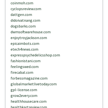
coinmoh.com
cyclopsreview.com
dattgen.com
didoivatnang.com
dogsbarks.com
dwmsoftwarehouse.com
enjoytroyjackson.com
epicaimbots.com
etech4news.com
expresspsychedelicsshop.com
fashionistani.com
feelingswed.com
firecabal.com
forbessmagazine.com
globalmarketlivetoday.com
gpl-license.com
grow2every.com
healthhousecare.com
healthkartreview.com