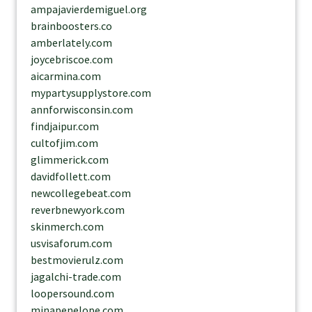
ampajavierdemiguel.org
brainboosters.co
amberlately.com
joycebriscoe.com
aicarmina.com
mypartysupplystore.com
annforwisconsin.com
findjaipur.com
cultofjim.com
glimmerick.com
davidfollett.com
newcollegebeat.com
reverbnewyork.com
skinmerch.com
usvisaforum.com
bestmovierulz.com
jagalchi-trade.com
loopersound.com
minapenelope.com