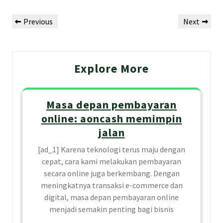
Post
Previous
Next
Previous
Next
navigation
Post
Post
Explore More
Masa depan pembayaran
online: aoncash memimpin
jalan
[ad_1] Karena teknologi terus maju dengan
cepat, cara kami melakukan pembayaran
secara online juga berkembang. Dengan
meningkatnya transaksi e-commerce dan
digital, masa depan pembayaran online
menjadi semakin penting bagi bisnis