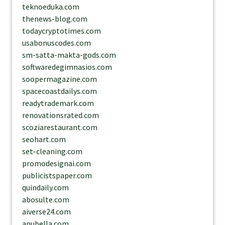
teknoeduka.com
thenews-blog.com
todaycryptotimes.com
usabonuscodes.com
sm-satta-makta-gods.com
softwaredegimnasios.com
soopermagazine.com
spacecoastdailys.com
readytrademark.com
renovationsrated.com
scoziarestaurant.com
seohart.com
set-cleaning.com
promodesignai.com
publicistspaper.com
quindaily.com
abosulte.com
aiverse24.com
anubella.com