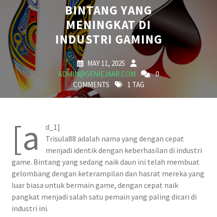
BINTANG YANG
MENINGKAT DI
INDUSTRI GAMING
MAY 11, 2025
ADMIN@GENIEJAAR.COM
0
COMMENTS
1 TAG
[a
d_1]
Trisula88 adalah nama yang dengan cepat
menjadi identik dengan keberhasilan di industri
game. Bintang yang sedang naik daun ini telah membuat
gelombang dengan keterampilan dan hasrat mereka yang
luar biasa untuk bermain game, dengan cepat naik
pangkat menjadi salah satu pemain yang paling dicari di
industri ini.