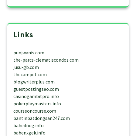
Links
punjwanis.com
the-parcs-clematiscondos.com
jusu-gb.com
thecarepet.com
blogwriterplus.com
guestpostingseo.com
casinogambitpro.info
pokerplaymasters.info
courseoncourse.com
bantinbatdongsan247.com
bahednog.info
bahenxgek.info