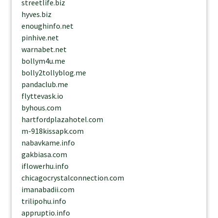
streetlife.biz
hyves.biz
enoughinfo.net
pinhive.net
warnabet.net
bollym4u.me
bolly2tollyblog.me
pandaclub.me
flyttevask.io
byhous.com
hartfordplazahotel.com
m-918kissapk.com
nabavkame.info
gakbiasa.com
iflowerhu.info
chicagocrystalconnection.com
imanabadii.com
trilipohu.info
appruptio.info