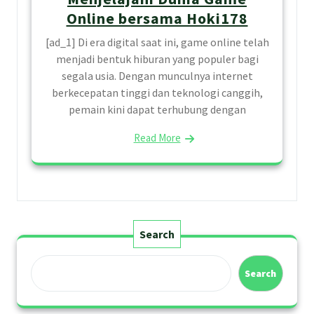
Online bersama Hoki178
[ad_1] Di era digital saat ini, game online telah
menjadi bentuk hiburan yang populer bagi
segala usia. Dengan munculnya internet
berkecepatan tinggi dan teknologi canggih,
pemain kini dapat terhubung dengan
Read More
Search
Search