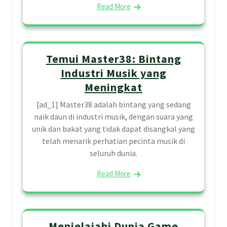
Read More
Temui Master38: Bintang
Industri Musik yang
Meningkat
[ad_1] Master38 adalah bintang yang sedang
naik daun di industri musik, dengan suara yang
unik dan bakat yang tidak dapat disangkal yang
telah menarik perhatian pecinta musik di
seluruh dunia.
Read More
Menjelajahi Dunia Game