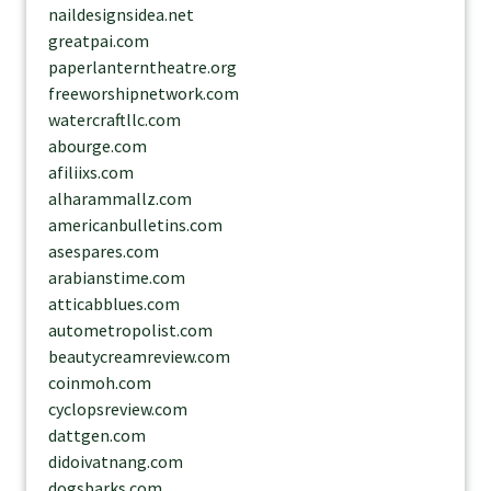
naildesignsidea.net
greatpai.com
paperlanterntheatre.org
freeworshipnetwork.com
watercraftllc.com
abourge.com
afiliixs.com
alharammallz.com
americanbulletins.com
asespares.com
arabianstime.com
atticabblues.com
autometropolist.com
beautycreamreview.com
coinmoh.com
cyclopsreview.com
dattgen.com
didoivatnang.com
dogsbarks.com