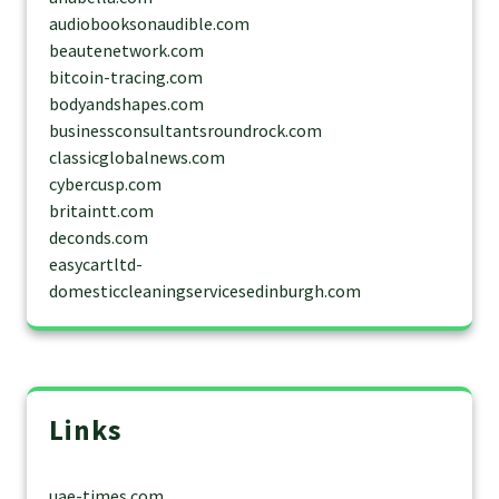
audiobooksonaudible.com
beautenetwork.com
bitcoin-tracing.com
bodyandshapes.com
businessconsultantsroundrock.com
classicglobalnews.com
cybercusp.com
britaintt.com
deconds.com
easycartltd-
domesticcleaningservicesedinburgh.com
Links
uae-times.com