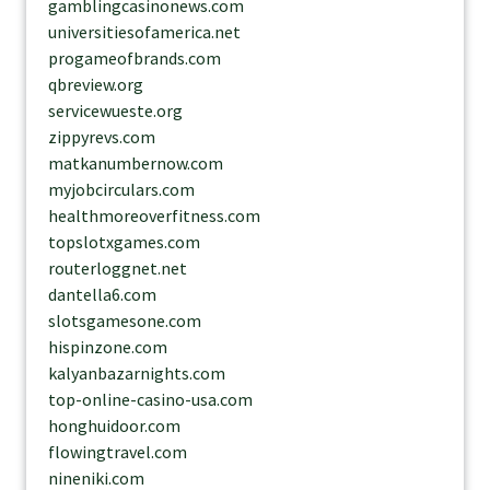
gamblingcasinonews.com
universitiesofamerica.net
progameofbrands.com
qbreview.org
servicewueste.org
zippyrevs.com
matkanumbernow.com
myjobcirculars.com
healthmoreoverfitness.com
topslotxgames.com
routerloggnet.net
dantella6.com
slotsgamesone.com
hispinzone.com
kalyanbazarnights.com
top-online-casino-usa.com
honghuidoor.com
flowingtravel.com
nineniki.com