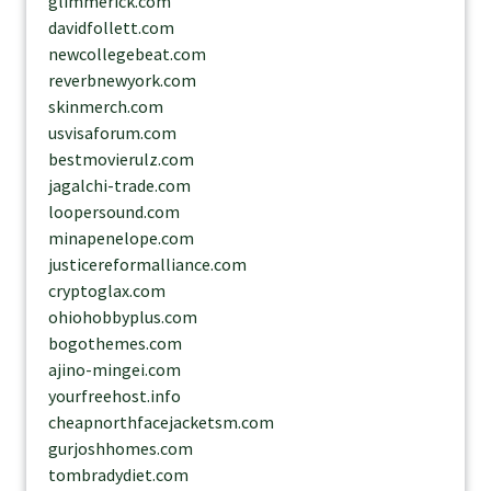
glimmerick.com
davidfollett.com
newcollegebeat.com
reverbnewyork.com
skinmerch.com
usvisaforum.com
bestmovierulz.com
jagalchi-trade.com
loopersound.com
minapenelope.com
justicereformalliance.com
cryptoglax.com
ohiohobbyplus.com
bogothemes.com
ajino-mingei.com
yourfreehost.info
cheapnorthfacejacketsm.com
gurjoshhomes.com
tombradydiet.com