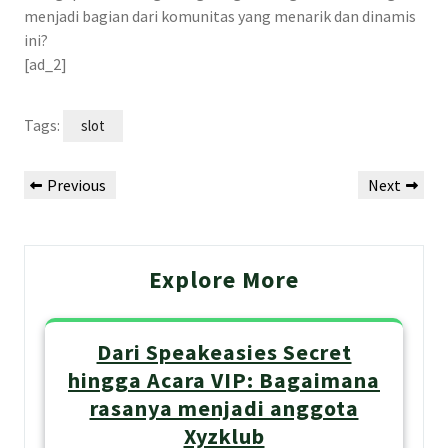
menjadi bagian dari komunitas yang menarik dan dinamis
ini?
[ad_2]
Tags:
slot
Post
Previous
Next
Previous
Next
navigation
Post
Post
Explore More
Dari Speakeasies Secret
hingga Acara VIP: Bagaimana
rasanya menjadi anggota
Xyzklub