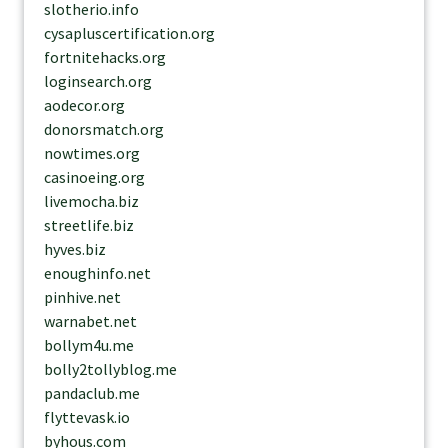
slotherio.info
cysapluscertification.org
fortnitehacks.org
loginsearch.org
aodecor.org
donorsmatch.org
nowtimes.org
casinoeing.org
livemocha.biz
streetlife.biz
hyves.biz
enoughinfo.net
pinhive.net
warnabet.net
bollym4u.me
bolly2tollyblog.me
pandaclub.me
flyttevask.io
byhous.com