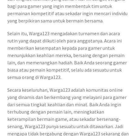
bagi para gamer yang ingin membentuk tim untuk
permainan kompetitif atau sekadar ingin mencari individu
yang berpikiran sama untuk bermain bersama.
Selain itu, Warga123 mengadakan turnamen dan acara
rutin yang dapat diikuti oleh para anggotanya. Acara ini
memberikan kesempatan kepada para gamer untuk
menunjukkan keahlian mereka, bersaing dengan pemain
lain, dan memenangkan hadiah. Baik Anda seorang gamer
biasa atau pemain kompetitif, selalu ada sesuatu untuk
semua orang di Warga123.
Secara keseluruhan, Warga123 adalah komunitas online
yang dinamis dan berkembang yang melayani para gamer
dari semua tingkat keahlian dan minat. Baik Anda ingin
terhubung dengan pemain lain, meningkatkan
keterampilan bermain game, atau sekadar bersenang-
senang, Warga123 punya sesuatu untuk ditawarkan. Jadi
mengapa tidak bergabung dengan Warga123 sekarang dan