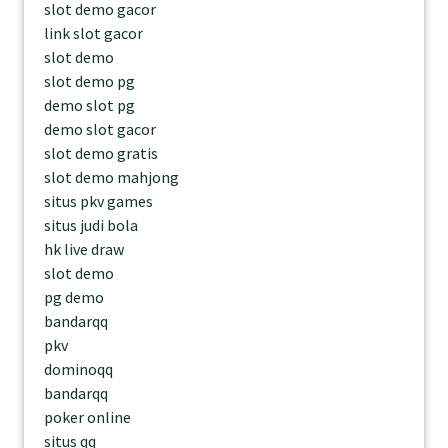
slot demo gacor
link slot gacor
slot demo
slot demo pg
demo slot pg
demo slot gacor
slot demo gratis
slot demo mahjong
situs pkv games
situs judi bola
hk live draw
slot demo
pg demo
bandarqq
pkv
dominoqq
bandarqq
poker online
situs qq