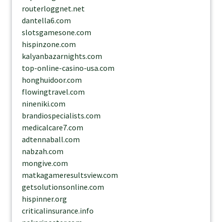
routerloggnet.net
dantella6.com
slotsgamesone.com
hispinzone.com
kalyanbazarnights.com
top-online-casino-usa.com
honghuidoor.com
flowingtravel.com
nineniki.com
brandiospecialists.com
medicalcare7.com
adtennaball.com
nabzah.com
mongive.com
matkagameresultsview.com
getsolutionsonline.com
hispinner.org
criticalinsurance.info