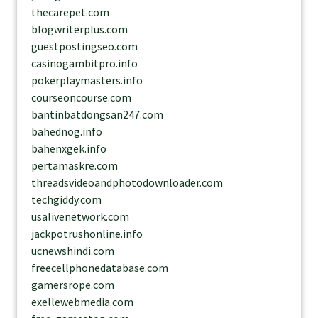
thecarepet.com
blogwriterplus.com
guestpostingseo.com
casinogambitpro.info
pokerplaymasters.info
courseoncourse.com
bantinbatdongsan247.com
bahednog.info
bahenxgek.info
pertamaskre.com
threadsvideoandphotodownloader.com
techgiddy.com
usalivenetwork.com
jackpotrushonline.info
ucnewshindi.com
freecellphonedatabase.com
gamersrope.com
exellewebmedia.com