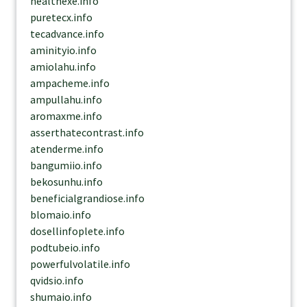
healthexe.info
puretecx.info
tecadvance.info
aminityio.info
amiolahu.info
ampacheme.info
ampullahu.info
aromaxme.info
asserthatecontrast.info
atenderme.info
bangumiio.info
bekosunhu.info
beneficialgrandiose.info
blomaio.info
dosellinfoplete.info
podtubeio.info
powerfulvolatile.info
qvidsio.info
shumaio.info