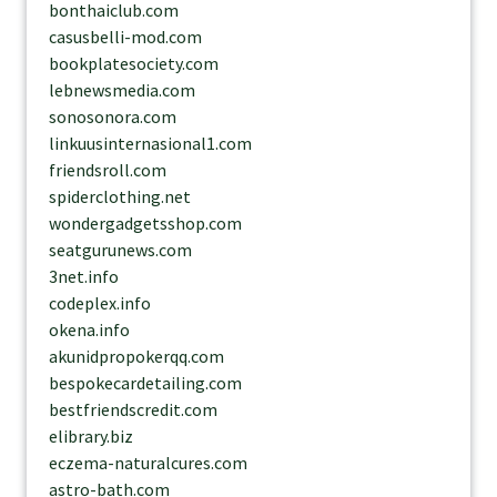
bonthaiclub.com
casusbelli-mod.com
bookplatesociety.com
lebnewsmedia.com
sonosonora.com
linkuusinternasional1.com
friendsroll.com
spiderclothing.net
wondergadgetsshop.com
seatgurunews.com
3net.info
codeplex.info
okena.info
akunidpropokerqq.com
bespokecardetailing.com
bestfriendscredit.com
elibrary.biz
eczema-naturalcures.com
astro-bath.com