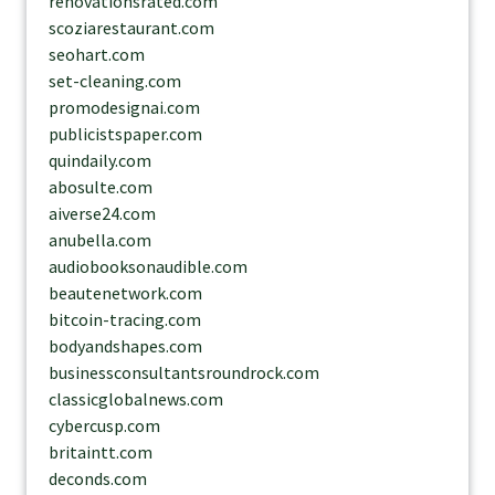
renovationsrated.com
scoziarestaurant.com
seohart.com
set-cleaning.com
promodesignai.com
publicistspaper.com
quindaily.com
abosulte.com
aiverse24.com
anubella.com
audiobooksonaudible.com
beautenetwork.com
bitcoin-tracing.com
bodyandshapes.com
businessconsultantsroundrock.com
classicglobalnews.com
cybercusp.com
britaintt.com
deconds.com