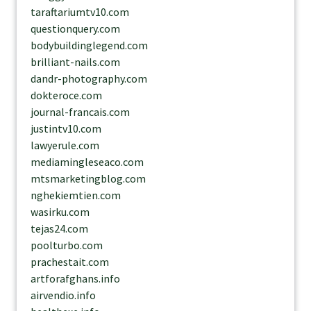
taraftariumtv10.com
questionquery.com
bodybuildinglegend.com
brilliant-nails.com
dandr-photography.com
dokteroce.com
journal-francais.com
justintv10.com
lawyerule.com
mediamingleseaco.com
mtsmarketingblog.com
nghekiemtien.com
wasirku.com
tejas24.com
poolturbo.com
prachestait.com
artforafghans.info
airvendio.info