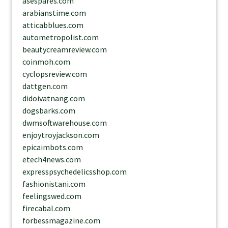
asespares.com
arabianstime.com
atticabblues.com
autometropolist.com
beautycreamreview.com
coinmoh.com
cyclopsreview.com
dattgen.com
didoivatnang.com
dogsbarks.com
dwmsoftwarehouse.com
enjoytroyjackson.com
epicaimbots.com
etech4news.com
expresspsychedelicsshop.com
fashionistani.com
feelingswed.com
firecabal.com
forbessmagazine.com