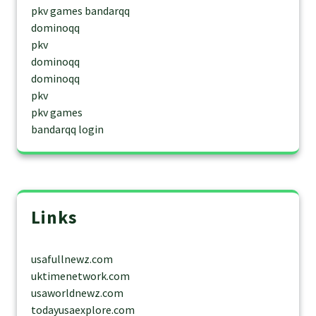
pkv games bandarqq
dominoqq
pkv
dominoqq
dominoqq
pkv
pkv games
bandarqq login
Links
usafullnewz.com
uktimenetwork.com
usaworldnewz.com
todayusaexplore.com