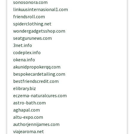
sonosonora.com
linkuusinternasional1.com
friendsroll.com
spiderclothing.net
wondergadgetsshop.com
seatgurunews.com
3net.info
codeplex.info
okena.info
akunidpropokerqq.com
bespokecardetailing.com
bestfriendscredit.com
elibrary.biz
eczema-naturalcures.com
astro-bath.com
aghapal.com
altu-expo.com
authorjennijames.com
viajearoma.net