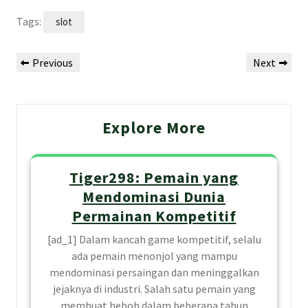
Tags:
slot
Post
Previous
Next
Previous
Next
navigation
Post
Post
Explore More
Tiger298: Pemain yang
Mendominasi Dunia
Permainan Kompetitif
[ad_1] Dalam kancah game kompetitif, selalu
ada pemain menonjol yang mampu
mendominasi persaingan dan meninggalkan
jejaknya di industri. Salah satu pemain yang
membuat heboh dalam beberapa tahun