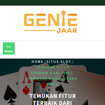
Skip
to
content
Menu
/
/
HOME
SITUS SLOT
TEMUKAN FITUR
TERBAIK DARI YMP3:
PEMUTAR MUSIK UTAMA
ANDA
TEMUKAN FITUR
TERBAIK DARI