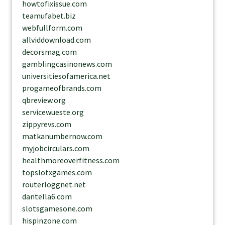
howtofixissue.com
teamufabet.biz
webfullform.com
allviddownload.com
decorsmag.com
gamblingcasinonews.com
universitiesofamerica.net
progameofbrands.com
qbreview.org
servicewueste.org
zippyrevs.com
matkanumbernow.com
myjobcirculars.com
healthmoreoverfitness.com
topslotxgames.com
routerloggnet.net
dantella6.com
slotsgamesone.com
hispinzone.com