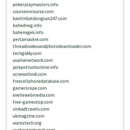
pokerplaymasters.info
courseoncourse.com
bantinbatdongsan247.com
bahednog.info
bahenxgek.info
pertamaskre.com
threadsvideoandphotodownloader.com
techgiddy.com
usalivenetwork.com
jackpotrushonline.info
ucnewshindi.com
freecellphonedatabase.com
gamersrope.com
exellewebmedia.com
free-gamestop.com
sinbadtravels.com
ukmagzine.com
wareztech.org
usabestnetwork.com