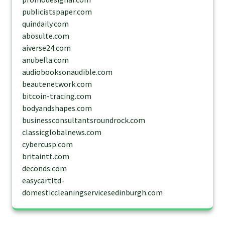
publicistspaper.com
quindaily.com
abosulte.com
aiverse24.com
anubella.com
audiobooksonaudible.com
beautenetwork.com
bitcoin-tracing.com
bodyandshapes.com
businessconsultantsroundrock.com
classicglobalnews.com
cybercusp.com
britaintt.com
deconds.com
easycartltd-
domesticcleaningservicesedinburgh.com