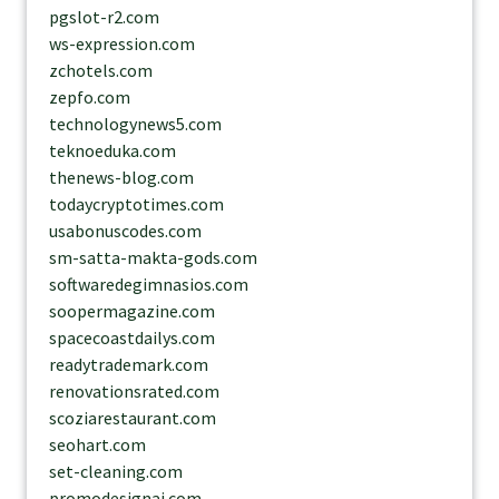
pgslot-r2.com
ws-expression.com
zchotels.com
zepfo.com
technologynews5.com
teknoeduka.com
thenews-blog.com
todaycryptotimes.com
usabonuscodes.com
sm-satta-makta-gods.com
softwaredegimnasios.com
soopermagazine.com
spacecoastdailys.com
readytrademark.com
renovationsrated.com
scoziarestaurant.com
seohart.com
set-cleaning.com
promodesignai.com