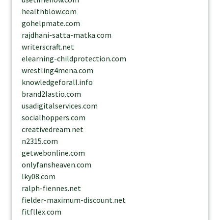
healthblow.com
gohelpmate.com
rajdhani-satta-matka.com
writerscraft.net
elearning-childprotection.com
wrestling4mena.com
knowledgeforall.info
brand2lastio.com
usadigitalservices.com
socialhoppers.com
creativedream.net
n2315.com
getwebonline.com
onlyfansheaven.com
lky08.com
ralph-fiennes.net
fielder-maximum-discount.net
fitfllex.com