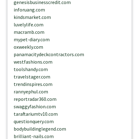
genesisbusinesscredit.com
inforuang.com
kindsmarket.com
luvelylife.com
macramb.com
mypet-diary.com
oxweekly.com
panamacitydeckcontractors.com
westfashions.com
toolshandy.com
travelstager.com
trendinspires.com
rannyephul.com
reportradar360.com
swaggyfashion.com
taraftariumtv10.com
questionquery.com
bodybuildinglegend.com
brilliant-nails.com