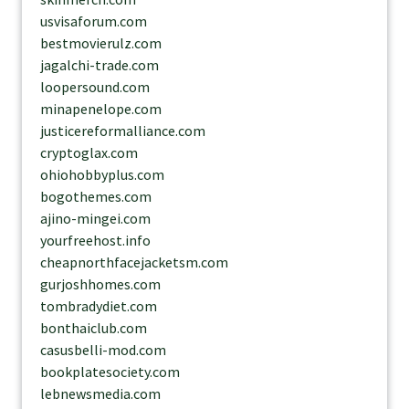
usvisaforum.com
bestmovierulz.com
jagalchi-trade.com
loopersound.com
minapenelope.com
justicereformalliance.com
cryptoglax.com
ohiohobbyplus.com
bogothemes.com
ajino-mingei.com
yourfreehost.info
cheapnorthfacejacketsm.com
gurjoshhomes.com
tombradydiet.com
bonthaiclub.com
casusbelli-mod.com
bookplatesociety.com
lebnewsmedia.com