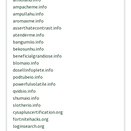
ampacheme.info
ampullahu.info
aromaxme.info
asserthatecontrast.info
atenderme.info
bangumiio.info
bekosunhu.info
beneficialgrandiose.info
blomaio.info
dosellinfoplete.info
podtubeio.info
powerfulvolatile.info
qvidsio.info
shumaio.info
slotherio.info
cysapluscertification.org
fortnitehacks.org
loginsearch.org