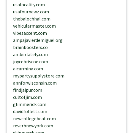
usalocality.com
usafournewz.com
thebalochhal.com
vehicularmaster.com
vibesaccent.com
ampajavierdemiguel.org
brainboosters.co
amberlately.com
joycebriscoe.com
aicarmina.com
mypartysupplystore.com
annforwisconsin.com
findjaipur.com
cultofjim.com
glimmerick.com
davidfollett.com
newcollegebeat.com
reverbnewyork.com
skinmerch.com