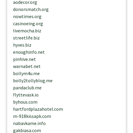
aodecor.org
donorsmatch.org
nowtimes.org
casinoeing.org
livemocha.biz
streetlife.biz
hyves.biz
enoughinfo.net
pinhive.net
warnabet.net
bollym4u.me
bolly2tollyblog.me
pandaclub.me
flyttevask.io
byhous.com
hartfordplazahotel.com
m-918kissapk.com
nabavkame.info
gakbiasa.com