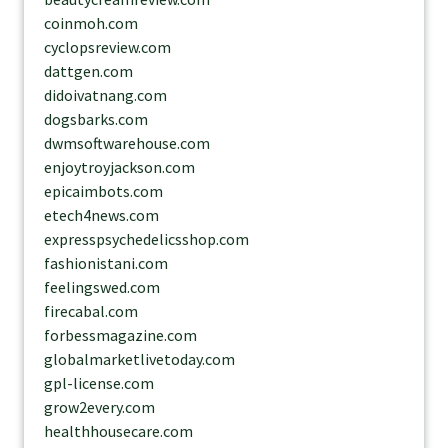
coinmoh.com
cyclopsreview.com
dattgen.com
didoivatnang.com
dogsbarks.com
dwmsoftwarehouse.com
enjoytroyjackson.com
epicaimbots.com
etech4news.com
expresspsychedelicsshop.com
fashionistani.com
feelingswed.com
firecabal.com
forbessmagazine.com
globalmarketlivetoday.com
gpl-license.com
grow2every.com
healthhousecare.com