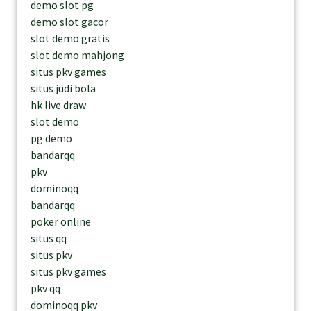
demo slot pg
demo slot gacor
slot demo gratis
slot demo mahjong
situs pkv games
situs judi bola
hk live draw
slot demo
pg demo
bandarqq
pkv
dominoqq
bandarqq
poker online
situs qq
situs pkv
situs pkv games
pkv qq
dominoqq pkv