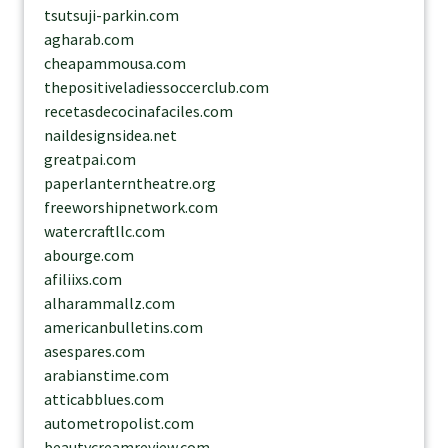
tsutsuji-parkin.com
agharab.com
cheapammousa.com
thepositiveladiessoccerclub.com
recetasdecocinafaciles.com
naildesignsidea.net
greatpai.com
paperlanterntheatre.org
freeworshipnetwork.com
watercraftllc.com
abourge.com
afiliixs.com
alharammallz.com
americanbulletins.com
asespares.com
arabianstime.com
atticabblues.com
autometropolist.com
beautycreamreview.com