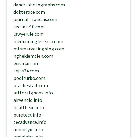
dandr-photography.com
dokteroce.com
journal-francais.com
justintv10.com
lawyerule.com
mediamingleseaco.com
mtsmarketingblog.com
nghekiemtien.com
wasirku.com
tejas24.com
poolturbo.com
prachestait.com
artforafghans.info
airvendio.info
healthexe.info
puretecx.info
tecadvance.info
aminityio.info
amiolahu.info