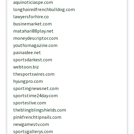
aquinoticiaspe.com
longhairedfrenchbulldog.com
lawyersforhire.co
businemarket.com
matahari88play.net
moneydescriptor.com
youthsmagazine.com
painaidee.net
sportsdarkest.com
webtoon.biz
thesportswires.com
hyungpro.com
sportingnewsnet.com
sportstime24day.com
sporteslive.com
theblingblingshields.com
pinkfrenchtipnails.com
newgamestv.com
sportsgallerys.com