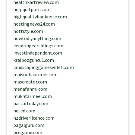
healthkartreview.com
helpquitporn.com
highqualitybanknote.com
hostingnews24.com
hottstyle.com
howtodiyanything.com
inspiringearthlings.com
investindependent.com
kralbozguncu1.com
landscapinggainesvillefl.com
maisonhauturier.com
mascreator.com
menafahmi.com
mukhtarmeer.com
nascartoday.com
nqted.com
nzdriverlicence.com
pagalguru.com
pcegame.com