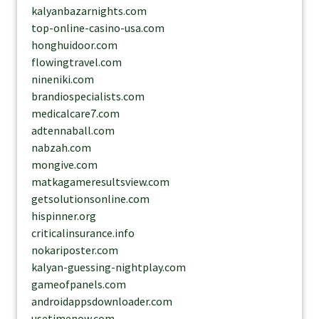
kalyanbazarnights.com
top-online-casino-usa.com
honghuidoor.com
flowingtravel.com
nineniki.com
brandiospecialists.com
medicalcare7.com
adtennaball.com
nabzah.com
mongive.com
matkagameresultsview.com
getsolutionsonline.com
hispinner.org
criticalinsurance.info
nokariposter.com
kalyan-guessing-nightplay.com
gameofpanels.com
androidappsdownloader.com
usetimenow.com