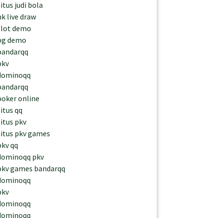
situs judi bola
hk live draw
slot demo
pg demo
bandarqq
pkv
dominoqq
bandarqq
poker online
situs qq
situs pkv
situs pkv games
pkv qq
dominoqq pkv
pkv games bandarqq
dominoqq
pkv
dominoqq
dominoqq