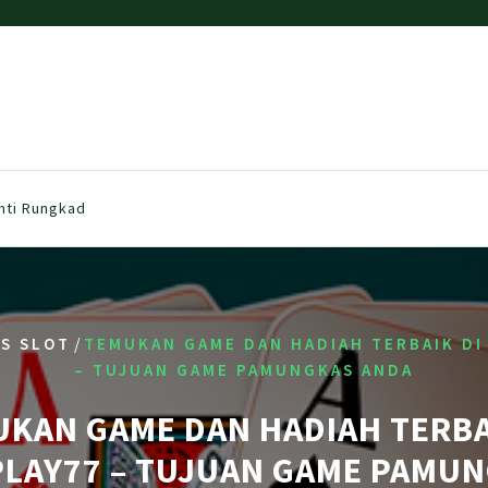
Anti Rungkad
/
US SLOT
TEMUKAN GAME DAN HADIAH TERBAIK DI
– TUJUAN GAME PAMUNGKAS ANDA
KAN GAME DAN HADIAH TERBA
LAY77 – TUJUAN GAME PAMU