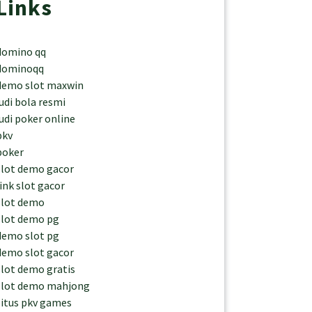
Links
domino qq
dominoqq
demo slot maxwin
judi bola resmi
judi poker online
pkv
poker
slot demo gacor
link slot gacor
slot demo
slot demo pg
demo slot pg
demo slot gacor
slot demo gratis
slot demo mahjong
situs pkv games