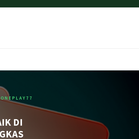
 ONEPLAY77
IK DI
NGKAS