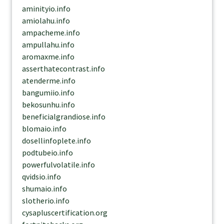
aminityio.info
amiolahu.info
ampacheme.info
ampullahu.info
aromaxme.info
asserthatecontrast.info
atenderme.info
bangumiio.info
bekosunhu.info
beneficialgrandiose.info
blomaio.info
dosellinfoplete.info
podtubeio.info
powerfulvolatile.info
qvidsio.info
shumaio.info
slotherio.info
cysapluscertification.org