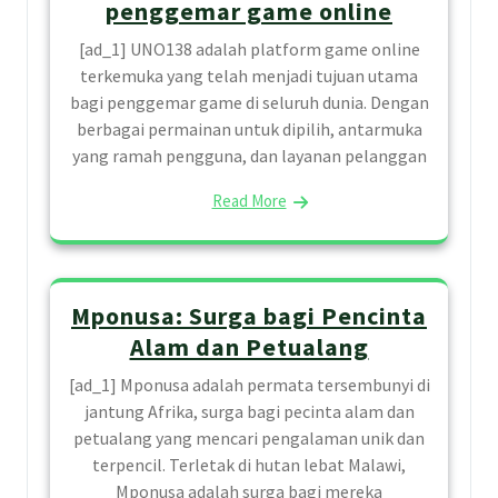
penggemar game online
[ad_1] UNO138 adalah platform game online
terkemuka yang telah menjadi tujuan utama
bagi penggemar game di seluruh dunia. Dengan
berbagai permainan untuk dipilih, antarmuka
yang ramah pengguna, dan layanan pelanggan
Read More
Mponusa: Surga bagi Pencinta
Alam dan Petualang
[ad_1] Mponusa adalah permata tersembunyi di
jantung Afrika, surga bagi pecinta alam dan
petualang yang mencari pengalaman unik dan
terpencil. Terletak di hutan lebat Malawi,
Mponusa adalah surga bagi mereka