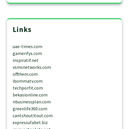
Links
uae-times.com
gamerifys.com
inspiratif.net
vsmsnetworks.com
offthem.com
ibommatv.com
techporfit.com
bekasionline.com
nbusinessplan.com
greenlife360.com
cantshoutitout.com
expressufabet.biz