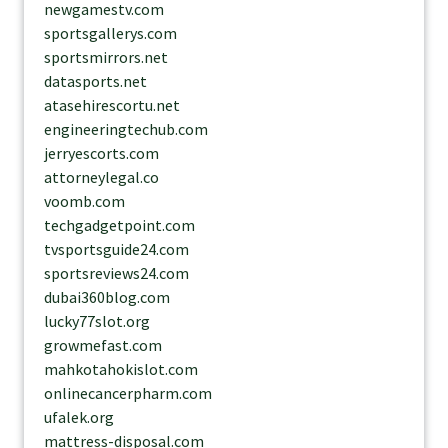
newgamestv.com
sportsgallerys.com
sportsmirrors.net
datasports.net
atasehirescortu.net
engineeringtechub.com
jerryescorts.com
attorneylegal.co
voomb.com
techgadgetpoint.com
tvsportsguide24.com
sportsreviews24.com
dubai360blog.com
lucky77slot.org
growmefast.com
mahkotahokislot.com
onlinecancerpharm.com
ufalek.org
mattress-disposal.com