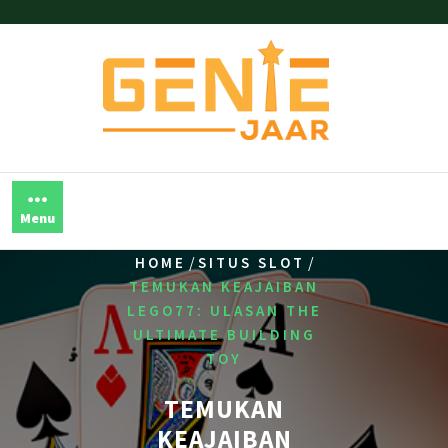
Skip
to
content
Menu
/
/
HOME
SITUS SLOT
TEMUKAN KEAJAIBAN
LEGO77: ULASAN THE
ULTIMATE BUILDING
TOY
TEMUKAN
KEAJAIBAN