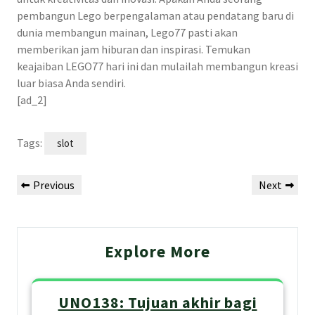
pembangun Lego berpengalaman atau pendatang baru di
dunia membangun mainan, Lego77 pasti akan
memberikan jam hiburan dan inspirasi. Temukan
keajaiban LEGO77 hari ini dan mulailah membangun kreasi
luar biasa Anda sendiri.
[ad_2]
Tags:
slot
Post
Previous
Next
Previous
Next
navigation
Post
Post
Explore More
UNO138: Tujuan akhir bagi