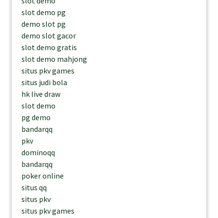
slot demo
slot demo pg
demo slot pg
demo slot gacor
slot demo gratis
slot demo mahjong
situs pkv games
situs judi bola
hk live draw
slot demo
pg demo
bandarqq
pkv
dominoqq
bandarqq
poker online
situs qq
situs pkv
situs pkv games