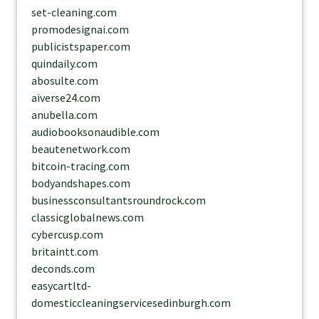
set-cleaning.com
promodesignai.com
publicistspaper.com
quindaily.com
abosulte.com
aiverse24.com
anubella.com
audiobooksonaudible.com
beautenetwork.com
bitcoin-tracing.com
bodyandshapes.com
businessconsultantsroundrock.com
classicglobalnews.com
cybercusp.com
britaintt.com
deconds.com
easycartltd-
domesticcleaningservicesedinburgh.com