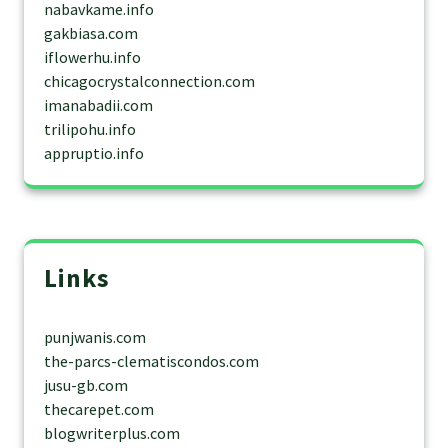
nabavkame.info
gakbiasa.com
iflowerhu.info
chicagocrystalconnection.com
imanabadii.com
trilipohu.info
appruptio.info
Links
punjwanis.com
the-parcs-clematiscondos.com
jusu-gb.com
thecarepet.com
blogwriterplus.com