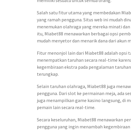
memiliki sesuatu untuk semua orang.
Salah satu fitur utama yang membedakan Miabe
yang ramah pengguna. Situs web ini mudah di
menemukan olahraga yang mereka minati dan t
itu, Miabet88 menawarkan berbagai opsi pem
mudah menyetor dan menarik dana dari akun m
Fitur menonjol lain dari Miabet88 adalah ops
menempatkan taruhan secara real-time karena
kegembiraan ekstra pada pengalaman taruhan,
terungkap.
Selain taruhan olahraga, Miabet88 juga menaw
pengguna. Dari slot ke permainan meja, ada ses
juga menampilkan game kasino langsung, di m
pemain lain secara real-time.
Secara keseluruhan, Miabet88 menawarkan pe
pengguna yang ingin menambah kegembiraan 