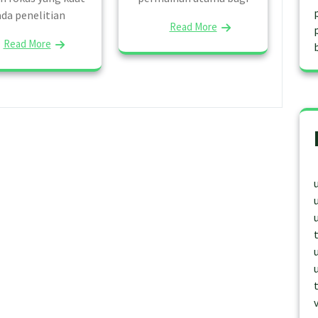
da penelitian
Read More
Read More