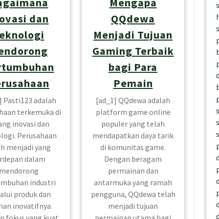
agaimana
Mengapa
ovasi dan
QQdewa
eknologi
Menjadi Tujuan
endorong
Gaming Terbaik
rtumbuhan
bagi Para
erusahaan
Pemain
] Pasti123 adalah
[ad_1] QQdewa adalah
haan terkemuka di
platform game online
ang inovasi dan
populer yang telah
logi. Perusahaan
mendapatkan daya tarik
ah menjadi yang
di komunitas game.
rdepan dalam
Dengan beragam
mendorong
permainan dan
umbuhan industri
antarmuka yang ramah
alui produk dan
pengguna, QQdewa telah
nan inovatifnya.
menjadi tujuan
n fokus yang kuat
permainan utama bagi