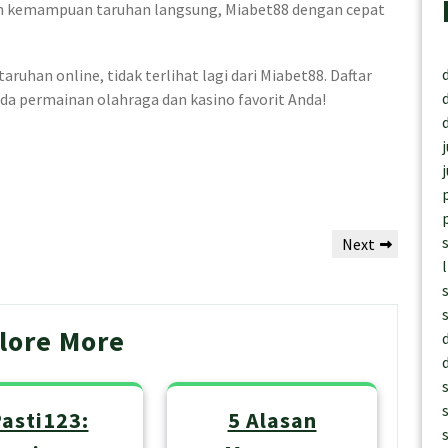
an kemampuan taruhan langsung, Miabet88 dengan cepat
ruhan online, tidak terlihat lagi dari Miabet88. Daftar
da permainan olahraga dan kasino favorit Anda!
Next
Next
Post
lore More
asti123:
5 Alasan