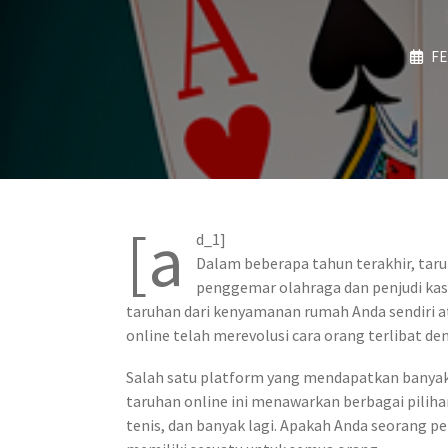
FE
[a
d_1]
Dalam beberapa tahun terakhir, taru
penggemar olahraga dan penjudi k
taruhan dari kenyamanan rumah Anda sendiri a
online telah merevolusi cara orang terlibat de
Salah satu platform yang mendapatkan banyak p
taruhan online ini menawarkan berbagai piliha
tenis, dan banyak lagi. Apakah Anda seorang 