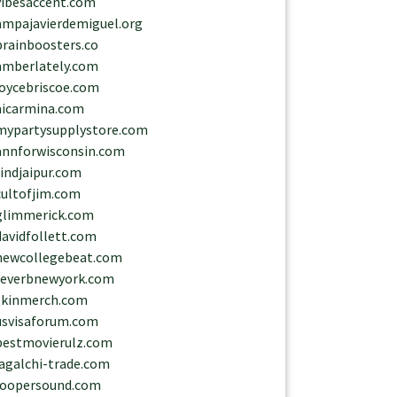
vibesaccent.com
ampajavierdemiguel.org
brainboosters.co
amberlately.com
joycebriscoe.com
aicarmina.com
mypartysupplystore.com
annforwisconsin.com
findjaipur.com
cultofjim.com
glimmerick.com
davidfollett.com
newcollegebeat.com
reverbnewyork.com
skinmerch.com
usvisaforum.com
bestmovierulz.com
jagalchi-trade.com
loopersound.com