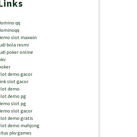
Links
domino qq
dominoqq
demo slot maxwin
judi bola resmi
judi poker online
pkv
poker
slot demo gacor
link slot gacor
slot demo
slot demo pg
demo slot pg
demo slot gacor
slot demo gratis
slot demo mahjong
situs pkv games