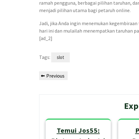
ramah pengguna, berbagai pilihan taruhan, d
menjadi pilihan utama bagi petaruh online.
Jadi, jika Anda ingin menemukan kegembiraan ta
hari ini dan mulailah menempatkan taruhan pa
[ad_2]
Tags:
slot
Post
Previous
Previous
Post
navigation
Exp
Temui Jos55:
P