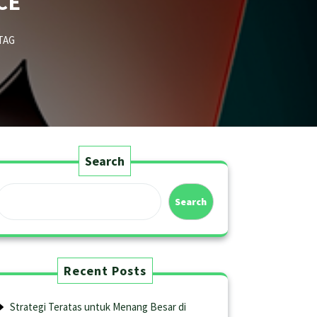
CE
TAG
Search
Search
Recent Posts
Strategi Teratas untuk Menang Besar di