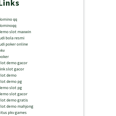
Links
domino qq
dominoqq
demo slot maxwin
judi bola resmi
judi poker online
pkv
poker
slot demo gacor
link slot gacor
slot demo
slot demo pg
demo slot pg
demo slot gacor
slot demo gratis
slot demo mahjong
situs pkv games