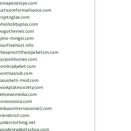
minapenelope.com
justicereformalliance.com
cryptoglax.com
ohiohobbyplus.com
bogothemes.com
ajino-mingei.com
yourfreehost.info
cheapnorthfacejacketsm.com
gurjoshhomes.com
tombradydiet.com
bonthaiclub.com
casusbelli-mod.com
bookplatesociety.com
lebnewsmedia.com
sonosonora.com
linkuusinternasional1.com
friendsroll.com
spiderclothing.net
wondergadgetsshop.com