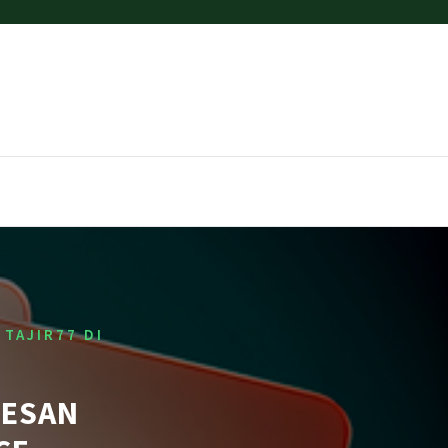
TAJIR77 DI
SESAN