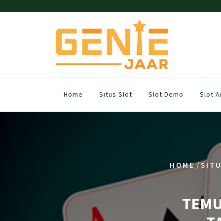
Skip
to
content
Home
Situs Slot
Slot Demo
Slot 
/
HOME
SIT
TEMU