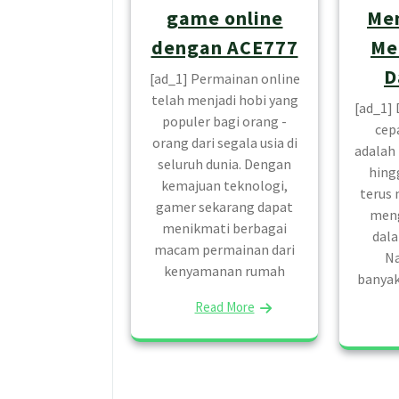
game online
Me
dengan ACE777
Me
D
[ad_1] Permainan online
telah menjadi hobi yang
[ad_1] 
populer bagi orang -
cepa
orang dari segala usia di
adalah 
seluruh dunia. Dengan
hing
kemajuan teknologi,
terus
gamer sekarang dapat
men
menikmati berbagai
dala
macam permainan dari
N
kenyamanan rumah
banyak
Read More