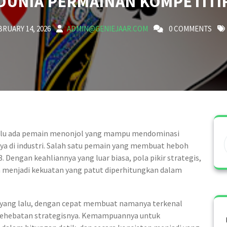
DUNIA PERMAINAN KOMPETITI
BRUARY 14, 2026
ADMIN@GENIEJAAR.COM
0 COMMENTS
lalu ada pemain menonjol yang mampu mendominasi
ya di industri. Salah satu pemain yang membuat heboh
 Dengan keahliannya yang luar biasa, pola pikir strategis,
h menjadi kekuatan yang patut diperhitungkan dalam
 yang lalu, dengan cepat membuat namanya terkenal
ehebatan strategisnya. Kemampuannya untuk