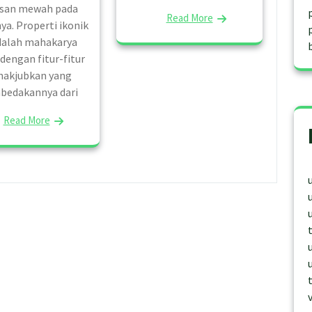
san mewah pada
Read More
a. Properti ikonik
adalah mahakarya
 dengan fitur-fitur
akjubkan yang
edakannya dari
Read More