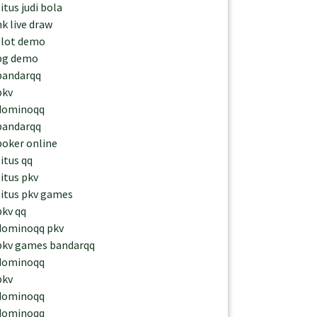
situs judi bola
hk live draw
slot demo
pg demo
bandarqq
pkv
dominoqq
bandarqq
poker online
situs qq
situs pkv
situs pkv games
pkv qq
dominoqq pkv
pkv games bandarqq
dominoqq
pkv
dominoqq
dominoqq