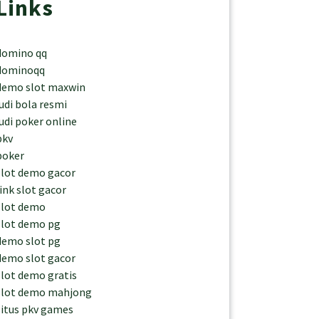
Links
domino qq
dominoqq
demo slot maxwin
judi bola resmi
judi poker online
pkv
poker
slot demo gacor
link slot gacor
slot demo
slot demo pg
demo slot pg
demo slot gacor
slot demo gratis
slot demo mahjong
situs pkv games