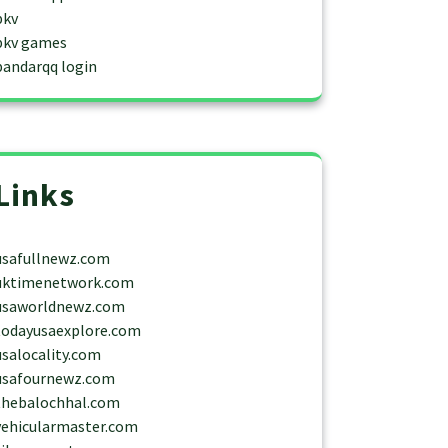
pkv
pkv games
bandarqq login
Links
usafullnewz.com
uktimenetwork.com
usaworldnewz.com
todayusaexplore.com
usalocality.com
usafournewz.com
thebalochhal.com
vehicularmaster.com