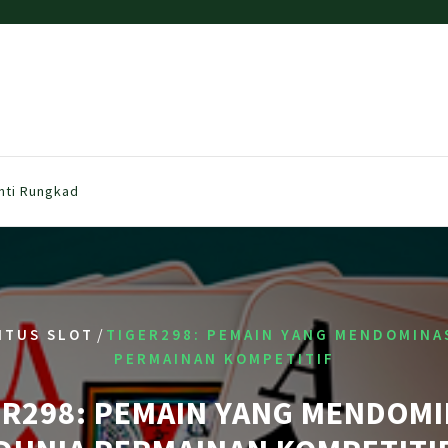
Anti Rungkad
/
ITUS SLOT
TIGER298: PEMAIN YANG MENDOMINA
PERMAINAN KOMPETITIF
ER298: PEMAIN YANG MENDOMI