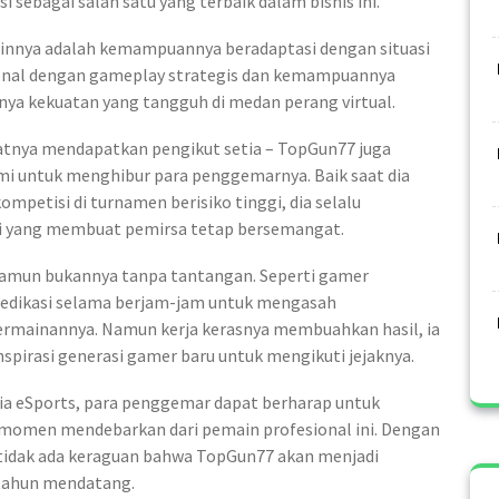
ebagai salah satu yang terbaik dalam bisnis ini.
innya adalah kemampuannya beradaptasi dengan situasi
kenal dengan gameplay strategis dan kemampuannya
ya kekuatan yang tangguh di medan perang virtual.
nya mendapatkan pengikut setia – TopGun77 juga
ami untuk menghibur para penggemarnya. Baik saat dia
mpetisi di turnamen berisiko tinggi, dia selalu
i yang membuat pemirsa tetap bersemangat.
namun bukannya tanpa tantangan. Seperti gamer
erdedikasi selama berjam-jam untuk mengasah
ermainannya. Namun kerja kerasnya membuahkan hasil, ia
pirasi generasi gamer baru untuk mengikuti jejaknya.
ia eSports, para penggemar dapat berharap untuk
 momen mendebarkan dari pemain profesional ini. Dengan
, tidak ada keraguan bahwa TopGun77 akan menjadi
-tahun mendatang.