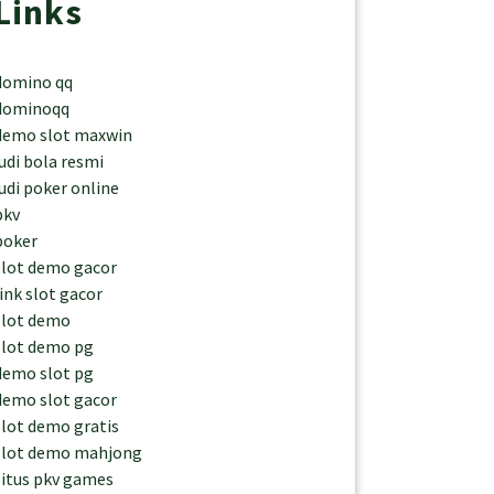
Links
domino qq
dominoqq
demo slot maxwin
judi bola resmi
judi poker online
pkv
poker
slot demo gacor
link slot gacor
slot demo
slot demo pg
demo slot pg
demo slot gacor
slot demo gratis
slot demo mahjong
situs pkv games