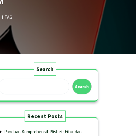
M
1 TAG
Search
Search
Recent Posts
Panduan Komprehensif Plisbet: Fitur dan