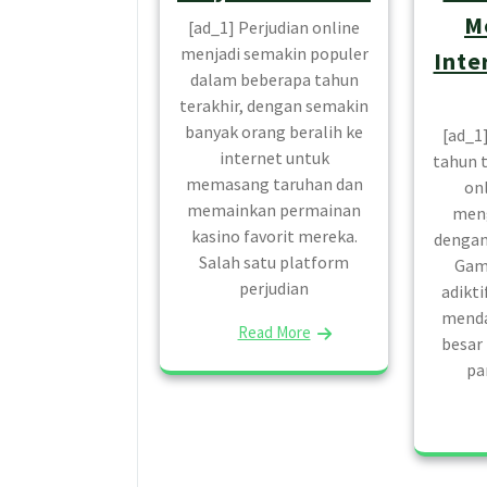
M
[ad_1] Perjudian online
menjadi semakin populer
Inte
dalam beberapa tahun
terakhir, dengan semakin
banyak orang beralih ke
[ad_1
internet untuk
tahun 
memasang taruhan dan
onl
memainkan permainan
meng
kasino favorit mereka.
dengan 
Salah satu platform
Gam
perjudian
adikti
menda
Read More
besar
pa