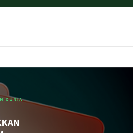
N DUNIA
KKAN