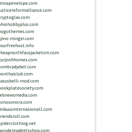
minapenelope.com
justicereformalliance.com
cryptoglax.com
ohiohobbyplus.com
bogothemes.com
ajino-mingei.com
yourfreehost.info
cheapnorthfacejacketsm.com
gurjoshhomes.com
tombradydiet.com
bonthaiclub.com
casusbelli-mod.com
bookplatesociety.com
lebnewsmedia.com
sonosonora.com
linkuusinternasional1.com
friendsroll.com
spiderclothing.net
wondergadgetsshop.com