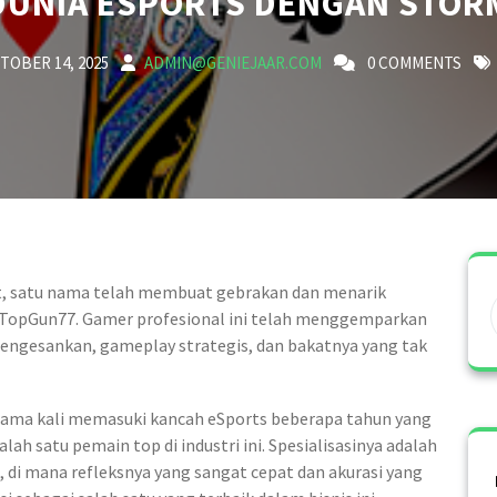
DUNIA ESPORTS DENGAN STOR
TOBER 14, 2025
ADMIN@GENIEJAAR.COM
0 COMMENTS
at, satu nama telah membuat gebrakan dan menarik
 TopGun77. Gamer profesional ini telah menggemparkan
engesankan, gameplay strategis, dan bakatnya yang tak
tama kali memasuki kancah eSports beberapa tahun yang
lah satu pemain top di industri ini. Spesialisasinya adalah
 mana refleksnya yang sangat cepat dan akurasi yang