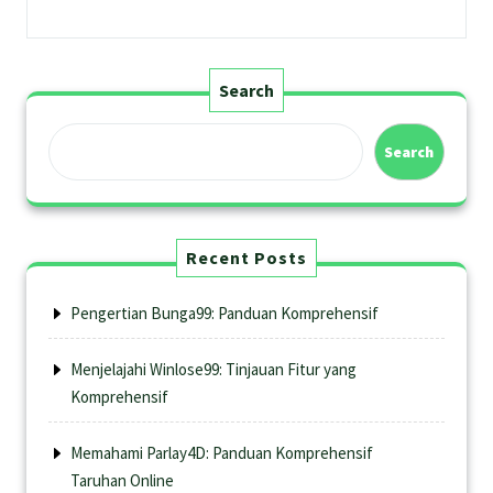
Search
Search
Recent Posts
Pengertian Bunga99: Panduan Komprehensif
Menjelajahi Winlose99: Tinjauan Fitur yang
Komprehensif
Memahami Parlay4D: Panduan Komprehensif
Taruhan Online