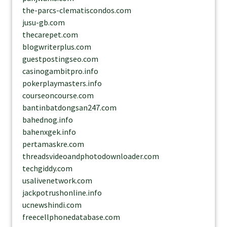
the-parcs-clematiscondos.com
jusu-gb.com
thecarepet.com
blogwriterplus.com
guestpostingseo.com
casinogambitpro.info
pokerplaymasters.info
courseoncourse.com
bantinbatdongsan247.com
bahednog.info
bahenxgek.info
pertamaskre.com
threadsvideoandphotodownloader.com
techgiddy.com
usalivenetwork.com
jackpotrushonline.info
ucnewshindi.com
freecellphonedatabase.com