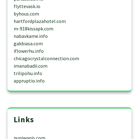
flyttevask.io
byhous.com
hartfordplazahotel.com
m-918kissapk.com
nabavkame.info
gakbiasa.com
iflowerhu.info
chicagocrystalconnection.com
imanabadii.com
trilipohu.info
appruptio.info
Links
punjwanis.com