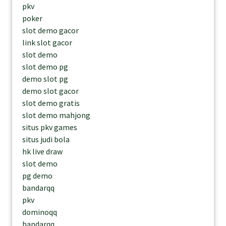
pkv
poker
slot demo gacor
link slot gacor
slot demo
slot demo pg
demo slot pg
demo slot gacor
slot demo gratis
slot demo mahjong
situs pkv games
situs judi bola
hk live draw
slot demo
pg demo
bandarqq
pkv
dominoqq
bandarqq