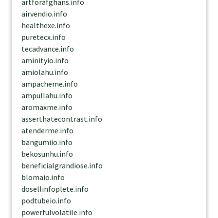
artforafghans.info
airvendio.info
healthexe.info
puretecx.info
tecadvance.info
aminityio.info
amiolahu.info
ampacheme.info
ampullahu.info
aromaxme.info
asserthatecontrast.info
atenderme.info
bangumiio.info
bekosunhu.info
beneficialgrandiose.info
blomaio.info
dosellinfoplete.info
podtubeio.info
powerfulvolatile.info