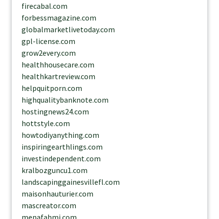
firecabal.com
forbessmagazine.com
globalmarketlivetoday.com
gpl-license.com
grow2every.com
healthhousecare.com
healthkartreview.com
helpquitporn.com
highqualitybanknote.com
hostingnews24.com
hottstyle.com
howtodiyanything.com
inspiringearthlings.com
investindependent.com
kralbozguncu1.com
landscapinggainesvillefl.com
maisonhauturier.com
mascreator.com
menafahmi.com