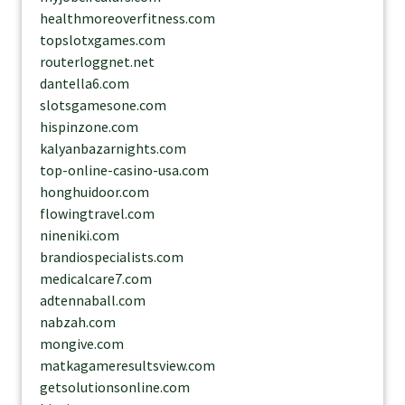
healthmoreoverfitness.com
topslotxgames.com
routerloggnet.net
dantella6.com
slotsgamesone.com
hispinzone.com
kalyanbazarnights.com
top-online-casino-usa.com
honghuidoor.com
flowingtravel.com
nineniki.com
brandiospecialists.com
medicalcare7.com
adtennaball.com
nabzah.com
mongive.com
matkagameresultsview.com
getsolutionsonline.com