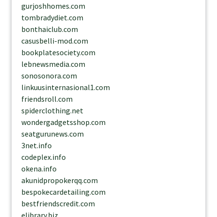
gurjoshhomes.com
tombradydiet.com
bonthaiclub.com
casusbelli-mod.com
bookplatesociety.com
lebnewsmedia.com
sonosonora.com
linkuusinternasional1.com
friendsroll.com
spiderclothing.net
wondergadgetsshop.com
seatgurunews.com
3net.info
codeplex.info
okena.info
akunidpropokerqq.com
bespokecardetailing.com
bestfriendscredit.com
elibrary.biz