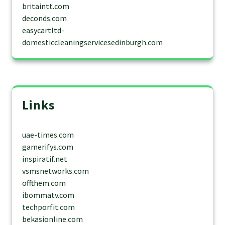
britaintt.com
deconds.com
easycartltd-
domesticcleaningservicesedinburgh.com
Links
uae-times.com
gamerifys.com
inspiratif.net
vsmsnetworks.com
offthem.com
ibommatv.com
techporfit.com
bekasionline.com