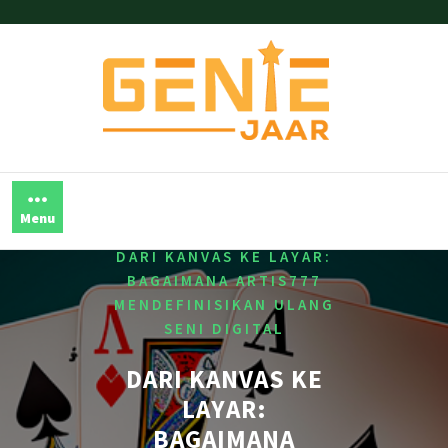
Skip
to
content
Menu
/
/
HOME
SITUS SLOT
DARI KANVAS KE LAYAR:
BAGAIMANA ARTIS777
MENDEFINISIKAN ULANG
SENI DIGITAL
DARI KANVAS KE
LAYAR:
BAGAIMANA