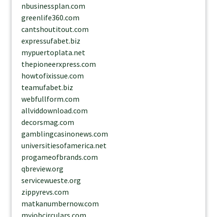
nbusinessplan.com
greenlife360.com
cantshoutitout.com
expressufabet.biz
mypuertoplata.net
thepioneerxpress.com
howtofixissue.com
teamufabet.biz
webfullform.com
allviddownload.com
decorsmag.com
gamblingcasinonews.com
universitiesofamerica.net
progameofbrands.com
qbreview.org
servicewueste.org
zippyrevs.com
matkanumbernow.com
myjobcirculars.com