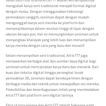
mengubah karya seni tradisional menjadi format digital
dengan mulus. Dengan menggunakan teknologi
pemindaian canggih, seniman dapat dengan mudah
mengunggah karya seni mereka ke platform dan
menampilkannya dalam resolusi tinggi di layar dengan
ukuran berapa pun. Hal ini memungkinkan seniman untuk
menjangkau khalayak yang lebih luas dan menampilkan
karya mereka dengan cara yang baru dan inovatif.
Selain menampilkan seni tradisional, Artis777 juga
menawarkan berbagai alat dan sumber daya digital bagi
seniman untuk menciptakan karya baru dan menarik. Dari
kuas dan tekstur digital hingga perangkat lunak
pemodelan 3D, seniman dapat bereksperimen dengan
berbagai media dan teknik untuk mewujudkan visi mereka.
Fleksibilitas dan keserbagunaan inilah yang membedakan
Artis777 dari platform seni digital lainnya.
Fitur utama lainnya dari Artis777 adalah fokusnya pada