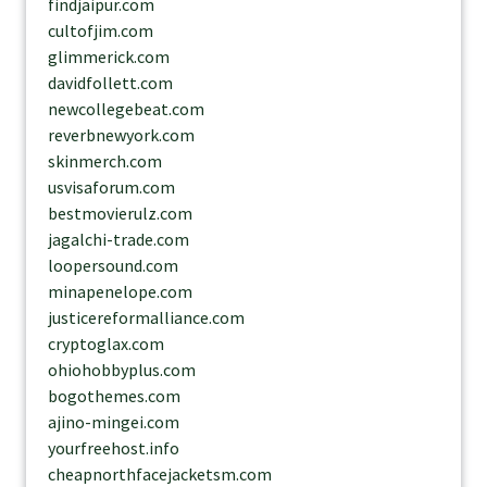
findjaipur.com
cultofjim.com
glimmerick.com
davidfollett.com
newcollegebeat.com
reverbnewyork.com
skinmerch.com
usvisaforum.com
bestmovierulz.com
jagalchi-trade.com
loopersound.com
minapenelope.com
justicereformalliance.com
cryptoglax.com
ohiohobbyplus.com
bogothemes.com
ajino-mingei.com
yourfreehost.info
cheapnorthfacejacketsm.com