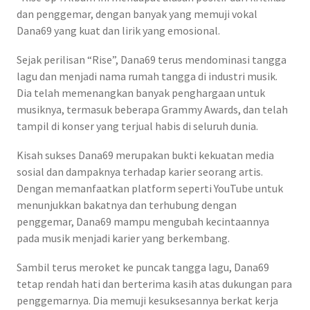
dan penggemar, dengan banyak yang memuji vokal
Dana69 yang kuat dan lirik yang emosional.
Sejak perilisan “Rise”, Dana69 terus mendominasi tangga
lagu dan menjadi nama rumah tangga di industri musik.
Dia telah memenangkan banyak penghargaan untuk
musiknya, termasuk beberapa Grammy Awards, dan telah
tampil di konser yang terjual habis di seluruh dunia.
Kisah sukses Dana69 merupakan bukti kekuatan media
sosial dan dampaknya terhadap karier seorang artis.
Dengan memanfaatkan platform seperti YouTube untuk
menunjukkan bakatnya dan terhubung dengan
penggemar, Dana69 mampu mengubah kecintaannya
pada musik menjadi karier yang berkembang.
Sambil terus meroket ke puncak tangga lagu, Dana69
tetap rendah hati dan berterima kasih atas dukungan para
penggemarnya. Dia memuji kesuksesannya berkat kerja