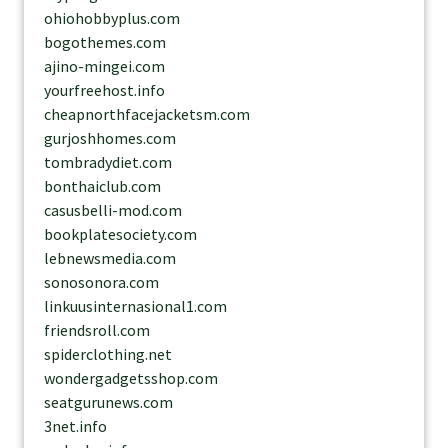
ohiohobbyplus.com
bogothemes.com
ajino-mingei.com
yourfreehost.info
cheapnorthfacejacketsm.com
gurjoshhomes.com
tombradydiet.com
bonthaiclub.com
casusbelli-mod.com
bookplatesociety.com
lebnewsmedia.com
sonosonora.com
linkuusinternasional1.com
friendsroll.com
spiderclothing.net
wondergadgetsshop.com
seatgurunews.com
3net.info