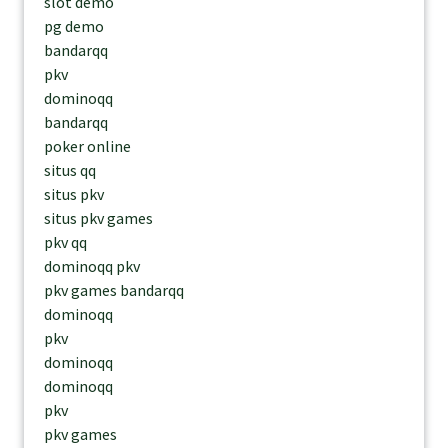
slot demo
pg demo
bandarqq
pkv
dominoqq
bandarqq
poker online
situs qq
situs pkv
situs pkv games
pkv qq
dominoqq pkv
pkv games bandarqq
dominoqq
pkv
dominoqq
dominoqq
pkv
pkv games