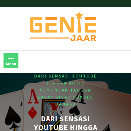
Skip
to
content
Menu
/
/
HOME
SITUS SLOT
DARI SENSASI YOUTUBE
HINGGA ARTIS
PEMUNCAK TANGGA
LAGU: KISAH SUKSES
DANA69
DARI SENSASI
YOUTUBE HINGGA