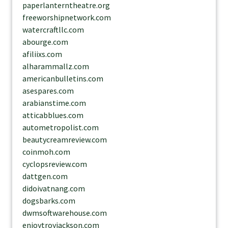
paperlanterntheatre.org
freeworshipnetwork.com
watercraftllc.com
abourge.com
afiliixs.com
alharammallz.com
americanbulletins.com
asespares.com
arabianstime.com
atticabblues.com
autometropolist.com
beautycreamreview.com
coinmoh.com
cyclopsreview.com
dattgen.com
didoivatnang.com
dogsbarks.com
dwmsoftwarehouse.com
enjoytroyjackson.com