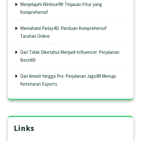
Menjelajahi Winlose99: Tinjauan Fitur yang
Komprehensif
Memahami Parlay4D: Panduan Komprehensif
Taruhan Online
Dari Tidak Diketahui Menjadi Influencer: Perjalanan
Besti69
Dari Amatir hingga Pro: Perjalanan Jago89 Menuju
Ketenaran Esports
Links