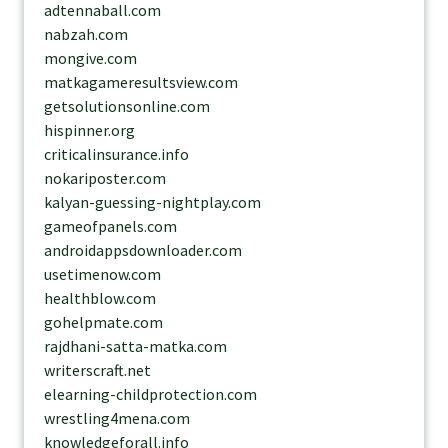
adtennaball.com
nabzah.com
mongive.com
matkagameresultsview.com
getsolutionsonline.com
hispinner.org
criticalinsurance.info
nokariposter.com
kalyan-guessing-nightplay.com
gameofpanels.com
androidappsdownloader.com
usetimenow.com
healthblow.com
gohelpmate.com
rajdhani-satta-matka.com
writerscraft.net
elearning-childprotection.com
wrestling4mena.com
knowledgeforall.info