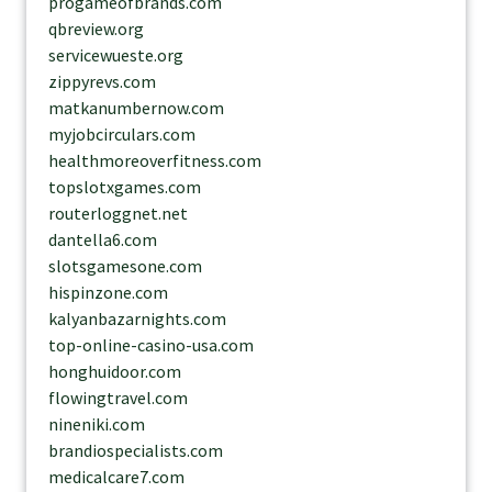
progameofbrands.com
qbreview.org
servicewueste.org
zippyrevs.com
matkanumbernow.com
myjobcirculars.com
healthmoreoverfitness.com
topslotxgames.com
routerloggnet.net
dantella6.com
slotsgamesone.com
hispinzone.com
kalyanbazarnights.com
top-online-casino-usa.com
honghuidoor.com
flowingtravel.com
nineniki.com
brandiospecialists.com
medicalcare7.com