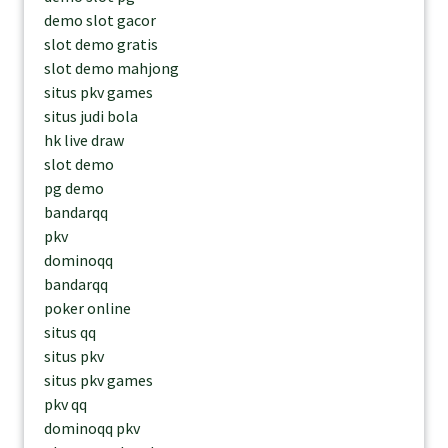
demo slot gacor
slot demo gratis
slot demo mahjong
situs pkv games
situs judi bola
hk live draw
slot demo
pg demo
bandarqq
pkv
dominoqq
bandarqq
poker online
situs qq
situs pkv
situs pkv games
pkv qq
dominoqq pkv