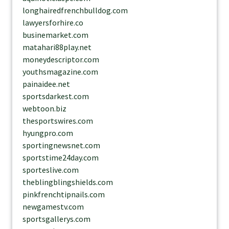
longhairedfrenchbulldog.com
lawyersforhire.co
businemarket.com
matahari88play.net
moneydescriptor.com
youthsmagazine.com
painaidee.net
sportsdarkest.com
webtoon.biz
thesportswires.com
hyungpro.com
sportingnewsnet.com
sportstime24day.com
sporteslive.com
theblingblingshields.com
pinkfrenchtipnails.com
newgamestv.com
sportsgallerys.com