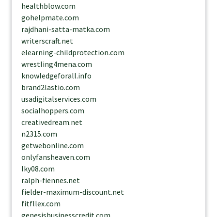
healthblow.com
gohelpmate.com
rajdhani-satta-matka.com
writerscraft.net
elearning-childprotection.com
wrestling4mena.com
knowledgeforall.info
brand2lastio.com
usadigitalservices.com
socialhoppers.com
creativedream.net
n2315.com
getwebonline.com
onlyfansheaven.com
lky08.com
ralph-fiennes.net
fielder-maximum-discount.net
fitfllex.com
genesisbusinesscredit.com