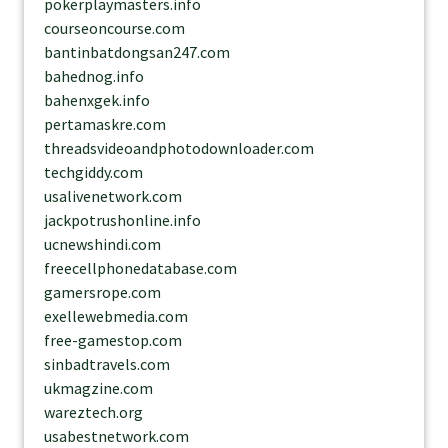
pokerplaymasters.info
courseoncourse.com
bantinbatdongsan247.com
bahednog.info
bahenxgek.info
pertamaskre.com
threadsvideoandphotodownloader.com
techgiddy.com
usalivenetwork.com
jackpotrushonline.info
ucnewshindi.com
freecellphonedatabase.com
gamersrope.com
exellewebmedia.com
free-gamestop.com
sinbadtravels.com
ukmagzine.com
wareztech.org
usabestnetwork.com