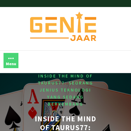
Skip
to
content
Menu
/
/
HOME
SITUS SLOT
INSIDE THE MIND OF
TAURUS77: SEORANG
JENIUS TEKNOLOGI
YANG SEDANG
BERKEMBANG
INSIDE THE MIND
OF TAURUS77: