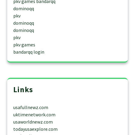
pkv games bandarqq
dominoqq
pkv
dominoqq
dominoqq
pkv
pkv games
bandarqq login
Links
usafullnewz.com
uktimenetwork.com
usaworldnewz.com
todayusaexplore.com