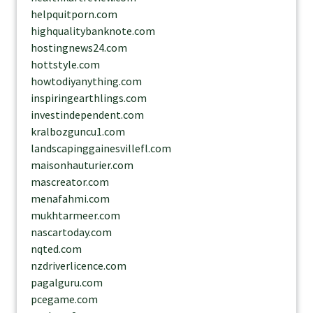
helpquitporn.com
highqualitybanknote.com
hostingnews24.com
hottstyle.com
howtodiyanything.com
inspiringearthlings.com
investindependent.com
kralbozguncu1.com
landscapinggainesvillefl.com
maisonhauturier.com
mascreator.com
menafahmi.com
mukhtarmeer.com
nascartoday.com
nqted.com
nzdriverlicence.com
pagalguru.com
pcegame.com