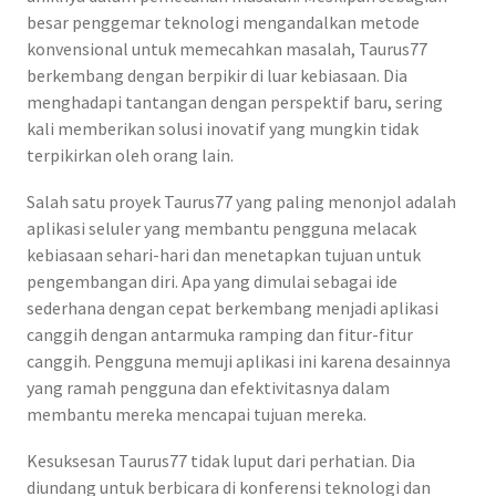
besar penggemar teknologi mengandalkan metode
konvensional untuk memecahkan masalah, Taurus77
berkembang dengan berpikir di luar kebiasaan. Dia
menghadapi tantangan dengan perspektif baru, sering
kali memberikan solusi inovatif yang mungkin tidak
terpikirkan oleh orang lain.
Salah satu proyek Taurus77 yang paling menonjol adalah
aplikasi seluler yang membantu pengguna melacak
kebiasaan sehari-hari dan menetapkan tujuan untuk
pengembangan diri. Apa yang dimulai sebagai ide
sederhana dengan cepat berkembang menjadi aplikasi
canggih dengan antarmuka ramping dan fitur-fitur
canggih. Pengguna memuji aplikasi ini karena desainnya
yang ramah pengguna dan efektivitasnya dalam
membantu mereka mencapai tujuan mereka.
Kesuksesan Taurus77 tidak luput dari perhatian. Dia
diundang untuk berbicara di konferensi teknologi dan