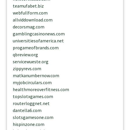
teamufabet.biz
webfullform.com
allviddownload.com
decorsmag.com
gamblingcasinonews.com
universitiesofamerica.net
progameofbrands.com
qbreview.org
servicewueste.org
zippyrevs.com
matkanumbernow.com
myjobcirculars.com
healthmoreoverfitness.com
topslotxgames.com
routerloggnet.net
dantella6.com
slotsgamesone.com
hispinzone.com