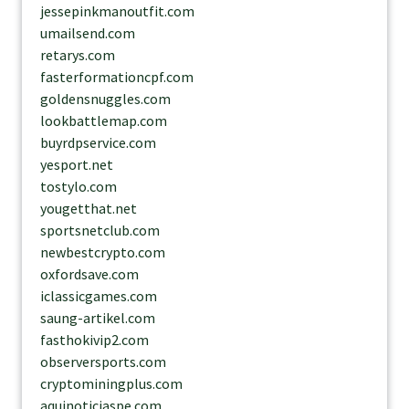
jessepinkmanoutfit.com
umailsend.com
retarys.com
fasterformationcpf.com
goldensnuggles.com
lookbattlemap.com
buyrdpservice.com
yesport.net
tostylo.com
yougetthat.net
sportsnetclub.com
newbestcrypto.com
oxfordsave.com
iclassicgames.com
saung-artikel.com
fasthokivip2.com
observersports.com
cryptominingplus.com
aquinoticiaspe.com