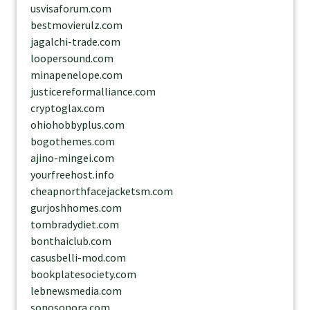
usvisaforum.com
bestmovierulz.com
jagalchi-trade.com
loopersound.com
minapenelope.com
justicereformalliance.com
cryptoglax.com
ohiohobbyplus.com
bogothemes.com
ajino-mingei.com
yourfreehost.info
cheapnorthfacejacketsm.com
gurjoshhomes.com
tombradydiet.com
bonthaiclub.com
casusbelli-mod.com
bookplatesociety.com
lebnewsmedia.com
sonosonora.com