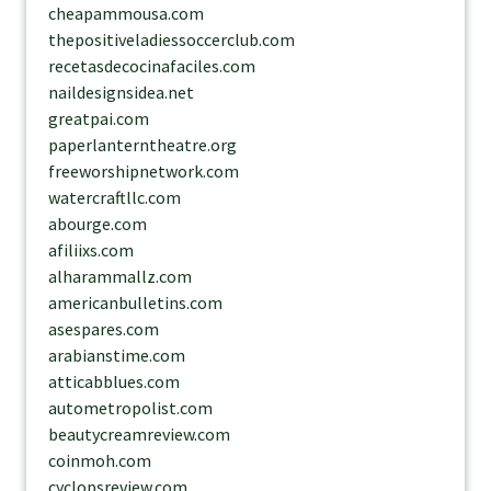
cheapammousa.com
thepositiveladiessoccerclub.com
recetasdecocinafaciles.com
naildesignsidea.net
greatpai.com
paperlanterntheatre.org
freeworshipnetwork.com
watercraftllc.com
abourge.com
afiliixs.com
alharammallz.com
americanbulletins.com
asespares.com
arabianstime.com
atticabblues.com
autometropolist.com
beautycreamreview.com
coinmoh.com
cyclopsreview.com