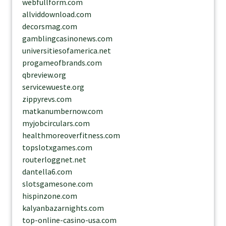
webfullform.com
allviddownload.com
decorsmag.com
gamblingcasinonews.com
universitiesofamerica.net
progameofbrands.com
qbreview.org
servicewueste.org
zippyrevs.com
matkanumbernow.com
myjobcirculars.com
healthmoreoverfitness.com
topslotxgames.com
routerloggnet.net
dantella6.com
slotsgamesone.com
hispinzone.com
kalyanbazarnights.com
top-online-casino-usa.com