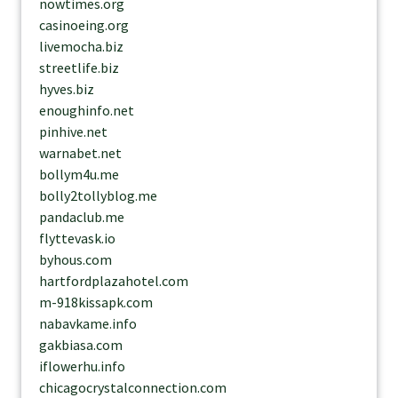
nowtimes.org
casinoeing.org
livemocha.biz
streetlife.biz
hyves.biz
enoughinfo.net
pinhive.net
warnabet.net
bollym4u.me
bolly2tollyblog.me
pandaclub.me
flyttevask.io
byhous.com
hartfordplazahotel.com
m-918kissapk.com
nabavkame.info
gakbiasa.com
iflowerhu.info
chicagocrystalconnection.com