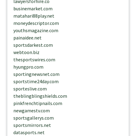
lawyersforhire.co
businemarket.com
matahari88play.net
moneydescriptor.com
youthsmagazine.com
painaidee.net
sportsdarkest.com
webtoon.biz
thesportswires.com
hyungpro.com
sportingnewsnet.com
sportstime24day.com
sporteslive.com
theblingblingshields.com
pinkfrenchtipnails.com
newgamestv.com
sportsgallerys.com
sportsmirrors.net
datasports.net