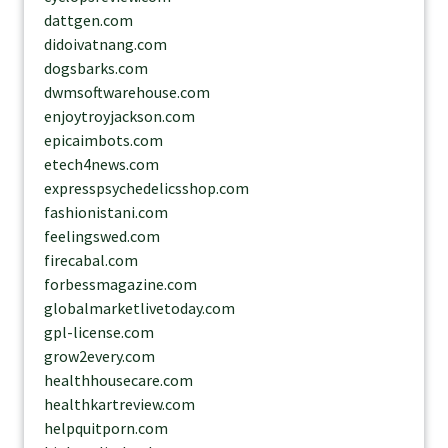
dattgen.com
didoivatnang.com
dogsbarks.com
dwmsoftwarehouse.com
enjoytroyjackson.com
epicaimbots.com
etech4news.com
expresspsychedelicsshop.com
fashionistani.com
feelingswed.com
firecabal.com
forbessmagazine.com
globalmarketlivetoday.com
gpl-license.com
grow2every.com
healthhousecare.com
healthkartreview.com
helpquitporn.com