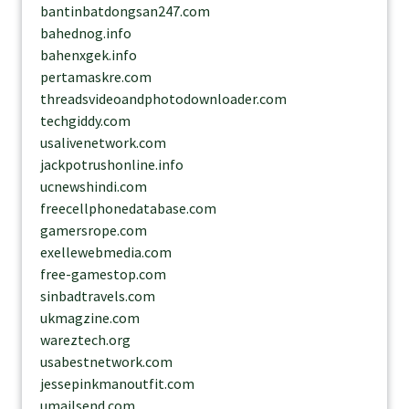
bantinbatdongsan247.com
bahednog.info
bahenxgek.info
pertamaskre.com
threadsvideoandphotodownloader.com
techgiddy.com
usalivenetwork.com
jackpotrushonline.info
ucnewshindi.com
freecellphonedatabase.com
gamersrope.com
exellewebmedia.com
free-gamestop.com
sinbadtravels.com
ukmagzine.com
wareztech.org
usabestnetwork.com
jessepinkmanoutfit.com
umailsend.com