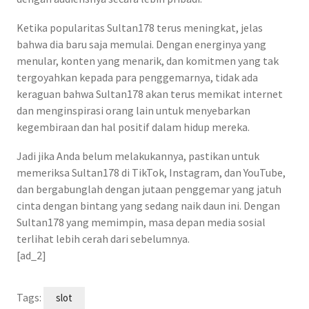
Ketika popularitas Sultan178 terus meningkat, jelas
bahwa dia baru saja memulai. Dengan energinya yang
menular, konten yang menarik, dan komitmen yang tak
tergoyahkan kepada para penggemarnya, tidak ada
keraguan bahwa Sultan178 akan terus memikat internet
dan menginspirasi orang lain untuk menyebarkan
kegembiraan dan hal positif dalam hidup mereka.
Jadi jika Anda belum melakukannya, pastikan untuk
memeriksa Sultan178 di TikTok, Instagram, dan YouTube,
dan bergabunglah dengan jutaan penggemar yang jatuh
cinta dengan bintang yang sedang naik daun ini. Dengan
Sultan178 yang memimpin, masa depan media sosial
terlihat lebih cerah dari sebelumnya.
[ad_2]
Tags:
slot