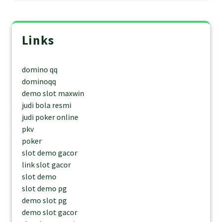
Links
domino qq
dominoqq
demo slot maxwin
judi bola resmi
judi poker online
pkv
poker
slot demo gacor
link slot gacor
slot demo
slot demo pg
demo slot pg
demo slot gacor