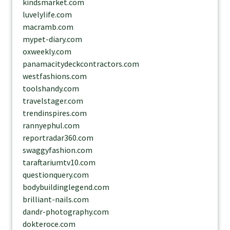
kindsmarket.com
luvelylife.com
macramb.com
mypet-diary.com
oxweekly.com
panamacitydeckcontractors.com
westfashions.com
toolshandy.com
travelstager.com
trendinspires.com
rannyephul.com
reportradar360.com
swaggyfashion.com
taraftariumtv10.com
questionquery.com
bodybuildinglegend.com
brilliant-nails.com
dandr-photography.com
dokteroce.com