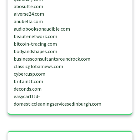
abosulte.com
aiverse24.com
anubella.com
audiobooksonaudible.com
beautenetwork.com
bitcoin-tracing.com
bodyandshapes.com
businessconsultantsroundrock.com
classicglobalnews.com
cybercusp.com
britaintt.com
deconds.com
easycartltd-
domesticcleaningservicesedinburgh.com