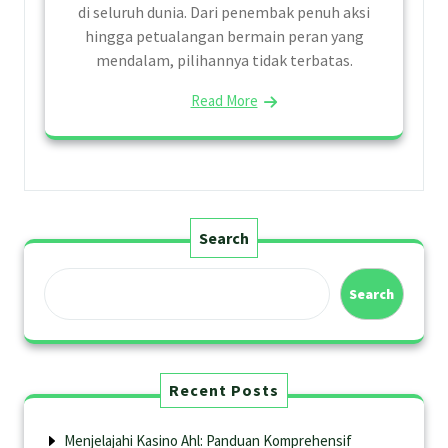
di seluruh dunia. Dari penembak penuh aksi
hingga petualangan bermain peran yang
mendalam, pilihannya tidak terbatas.
Read More
Search
Search
Recent Posts
Menjelajahi Kasino Ahl: Panduan Komprehensif