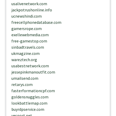
usalivenetwork.com
jackpotrushonline.info
ucnewshindi.com
freecellphonedatabase.com
gamersrope.com
exellewebmedia.com
free-gamestop.com
sinbadtravels.com
ukmagzine.com
wareztech.org
usabestnetwork.com
jessepinkmanoutfit.com
umailsend.com
retarys.com
fasterformationcpf.com
goldensnuggles.com
lookbattlemap.com
buyrdpservice.com
yesport.net