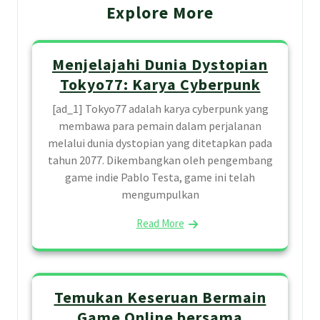
Explore More
Menjelajahi Dunia Dystopian
Tokyo77: Karya Cyberpunk
[ad_1] Tokyo77 adalah karya cyberpunk yang
membawa para pemain dalam perjalanan
melalui dunia dystopian yang ditetapkan pada
tahun 2077. Dikembangkan oleh pengembang
game indie Pablo Testa, game ini telah
mengumpulkan
Read More
Temukan Keseruan Bermain
Game Online bersama