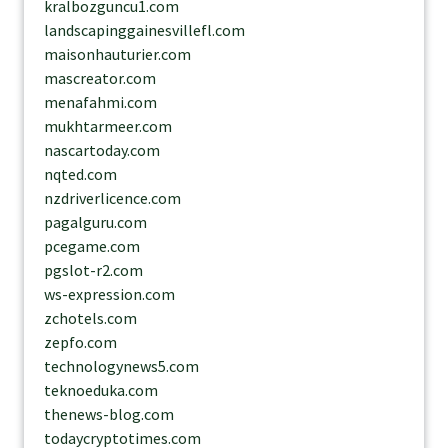
kralbozguncu1.com
landscapinggainesvillefl.com
maisonhauturier.com
mascreator.com
menafahmi.com
mukhtarmeer.com
nascartoday.com
nqted.com
nzdriverlicence.com
pagalguru.com
pcegame.com
pgslot-r2.com
ws-expression.com
zchotels.com
zepfo.com
technologynews5.com
teknoeduka.com
thenews-blog.com
todaycryptotimes.com