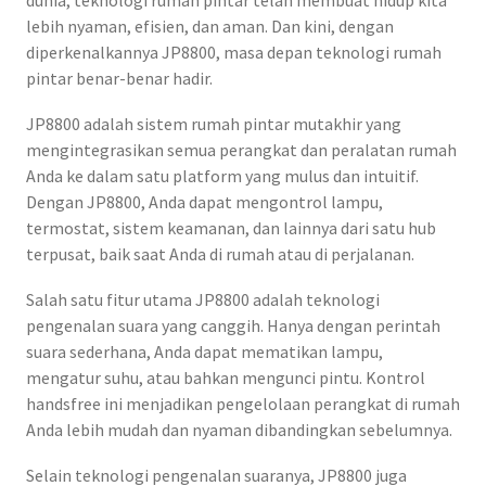
lebih nyaman, efisien, dan aman. Dan kini, dengan
diperkenalkannya JP8800, masa depan teknologi rumah
pintar benar-benar hadir.
JP8800 adalah sistem rumah pintar mutakhir yang
mengintegrasikan semua perangkat dan peralatan rumah
Anda ke dalam satu platform yang mulus dan intuitif.
Dengan JP8800, Anda dapat mengontrol lampu,
termostat, sistem keamanan, dan lainnya dari satu hub
terpusat, baik saat Anda di rumah atau di perjalanan.
Salah satu fitur utama JP8800 adalah teknologi
pengenalan suara yang canggih. Hanya dengan perintah
suara sederhana, Anda dapat mematikan lampu,
mengatur suhu, atau bahkan mengunci pintu. Kontrol
handsfree ini menjadikan pengelolaan perangkat di rumah
Anda lebih mudah dan nyaman dibandingkan sebelumnya.
Selain teknologi pengenalan suaranya, JP8800 juga