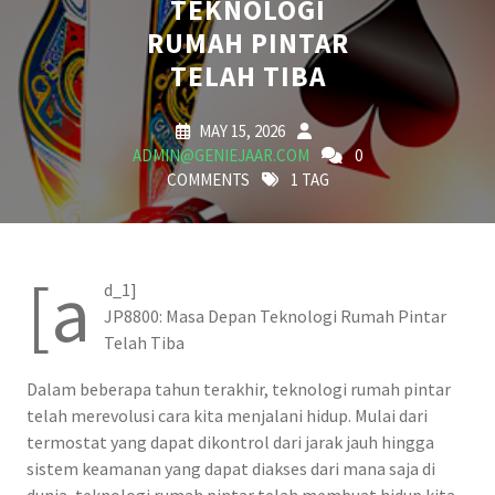
TEKNOLOGI
RUMAH PINTAR
TELAH TIBA
MAY 15, 2026
ADMIN@GENIEJAAR.COM
0
COMMENTS
1 TAG
[a
d_1]
JP8800: Masa Depan Teknologi Rumah Pintar
Telah Tiba
Dalam beberapa tahun terakhir, teknologi rumah pintar
telah merevolusi cara kita menjalani hidup. Mulai dari
termostat yang dapat dikontrol dari jarak jauh hingga
sistem keamanan yang dapat diakses dari mana saja di
dunia, teknologi rumah pintar telah membuat hidup kita