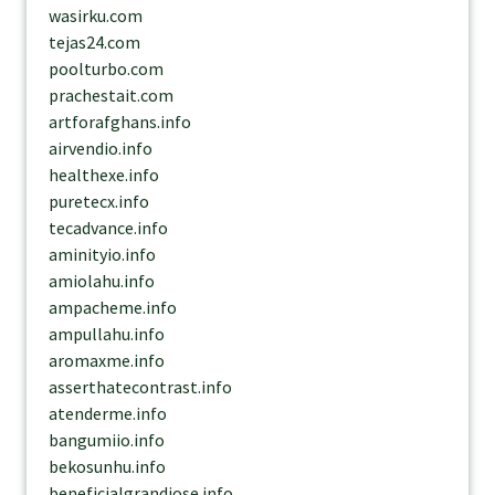
wasirku.com
tejas24.com
poolturbo.com
prachestait.com
artforafghans.info
airvendio.info
healthexe.info
puretecx.info
tecadvance.info
aminityio.info
amiolahu.info
ampacheme.info
ampullahu.info
aromaxme.info
asserthatecontrast.info
atenderme.info
bangumiio.info
bekosunhu.info
beneficialgrandiose.info