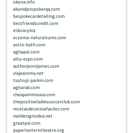
okena.info
akunidpropokerqq.com
bespokecardetailing.com
bestfriendscredit.com
elibrary.biz
eczema-naturalcures.com
astro-bath.com
aghapal.com
altu-expo.com
authorjennijames.com
viajearoma.net
tsutsuji-parkin.com
agharab.com
cheapammousa.com
thepositiveladiessoccerclub.com
recetasdecocinafaciles.com
naildesignsidea.net
greatpai.com
paperlanterntheatre.org