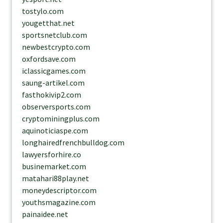
tostylo.com
yougetthat.net
sportsnetclub.com
newbestcrypto.com
oxfordsave.com
iclassicgames.com
saung-artikel.com
fasthokivip2.com
observersports.com
cryptominingplus.com
aquinoticiaspe.com
longhairedfrenchbulldog.com
lawyersforhire.co
businemarket.com
matahari88play.net
moneydescriptor.com
youthsmagazine.com
painaidee.net