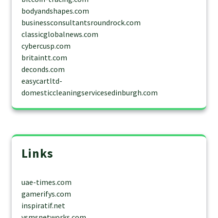
bodyandshapes.com
businessconsultantsroundrock.com
classicglobalnews.com
cybercusp.com
britaintt.com
deconds.com
easycartltd-
domesticcleaningservicesedinburgh.com
Links
uae-times.com
gamerifys.com
inspiratif.net
vsmsnetworks.com