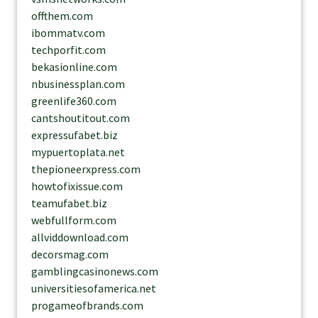
offthem.com
ibommatv.com
techporfit.com
bekasionline.com
nbusinessplan.com
greenlife360.com
cantshoutitout.com
expressufabet.biz
mypuertoplata.net
thepioneerxpress.com
howtofixissue.com
teamufabet.biz
webfullform.com
allviddownload.com
decorsmag.com
gamblingcasinonews.com
universitiesofamerica.net
progameofbrands.com