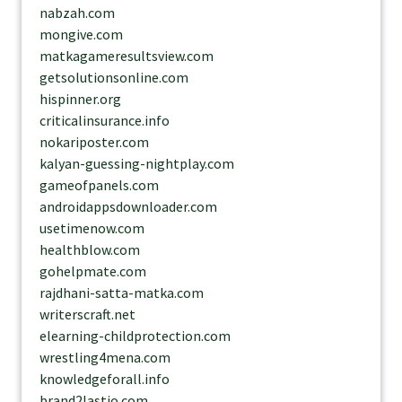
nabzah.com
mongive.com
matkagameresultsview.com
getsolutionsonline.com
hispinner.org
criticalinsurance.info
nokariposter.com
kalyan-guessing-nightplay.com
gameofpanels.com
androidappsdownloader.com
usetimenow.com
healthblow.com
gohelpmate.com
rajdhani-satta-matka.com
writerscraft.net
elearning-childprotection.com
wrestling4mena.com
knowledgeforall.info
brand2lastio.com