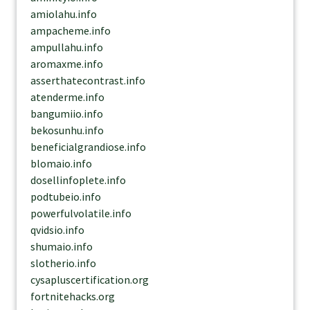
amiolahu.info
ampacheme.info
ampullahu.info
aromaxme.info
asserthatecontrast.info
atenderme.info
bangumiio.info
bekosunhu.info
beneficialgrandiose.info
blomaio.info
dosellinfoplete.info
podtubeio.info
powerfulvolatile.info
qvidsio.info
shumaio.info
slotherio.info
cysapluscertification.org
fortnitehacks.org