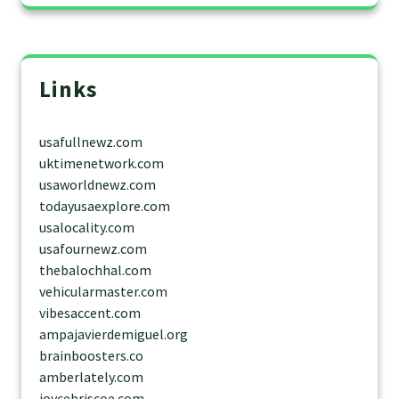
Links
usafullnewz.com
uktimenetwork.com
usaworldnewz.com
todayusaexplore.com
usalocality.com
usafournewz.com
thebalochhal.com
vehicularmaster.com
vibesaccent.com
ampajavierdemiguel.org
brainboosters.co
amberlately.com
joycebriscoe.com