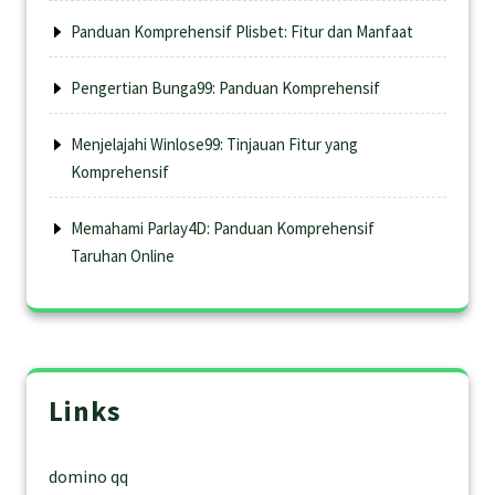
Panduan Komprehensif Plisbet: Fitur dan Manfaat
Pengertian Bunga99: Panduan Komprehensif
Menjelajahi Winlose99: Tinjauan Fitur yang
Komprehensif
Memahami Parlay4D: Panduan Komprehensif
Taruhan Online
Links
domino qq