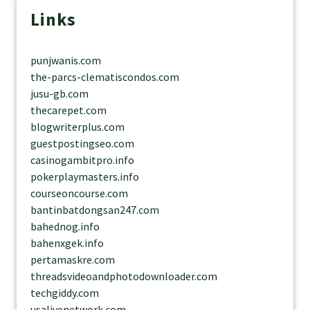
Links
punjwanis.com
the-parcs-clematiscondos.com
jusu-gb.com
thecarepet.com
blogwriterplus.com
guestpostingseo.com
casinogambitpro.info
pokerplaymasters.info
courseoncourse.com
bantinbatdongsan247.com
bahednog.info
bahenxgek.info
pertamaskre.com
threadsvideoandphotodownloader.com
techgiddy.com
usalivenetwork.com