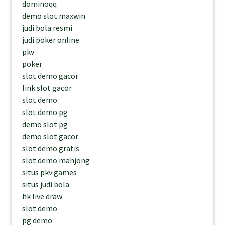
dominoqq
demo slot maxwin
judi bola resmi
judi poker online
pkv
poker
slot demo gacor
link slot gacor
slot demo
slot demo pg
demo slot pg
demo slot gacor
slot demo gratis
slot demo mahjong
situs pkv games
situs judi bola
hk live draw
slot demo
pg demo