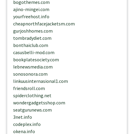
bogothemes.com
ajino-mingei.com
yourfreehost.info
cheapnorthfacejacketsm.com
gurjoshhomes.com
tombradydiet.com
bonthaiclub.com
casusbelli-mod.com
bookplatesociety.com
lebnewsmedia.com
sonosonora.com
linkuusinternasional1.com
friendsroll.com
spiderclothing.net
wondergadgetsshop.com
seatgurunews.com
3net.info
codeplex.info
okena.info