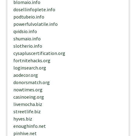
blomaio.info
dosellinfoplete.info
podtubeio.info
powerfulvolatile.info
qvidsio.info
shumaio.info
slotherio.info
cysapluscertification.org
fortnitehacks.org
loginsearch.org
aodecor.org
donorsmatch.org
nowtimes.org
casinoeing.org
livemocha.biz
streetlife.biz
hyves.biz
enoughinfo.net
pinhive.net