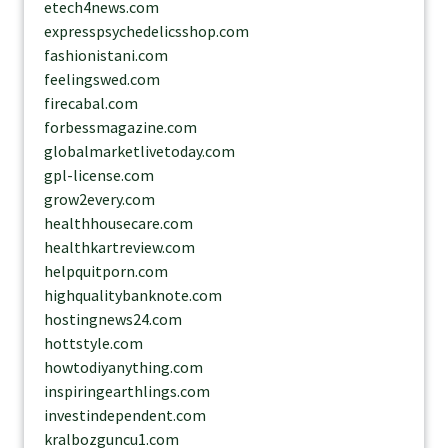
etech4news.com
expresspsychedelicsshop.com
fashionistani.com
feelingswed.com
firecabal.com
forbessmagazine.com
globalmarketlivetoday.com
gpl-license.com
grow2every.com
healthhousecare.com
healthkartreview.com
helpquitporn.com
highqualitybanknote.com
hostingnews24.com
hottstyle.com
howtodiyanything.com
inspiringearthlings.com
investindependent.com
kralbozguncu1.com