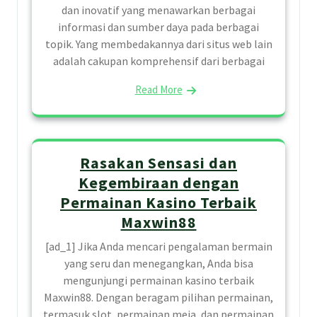
dan inovatif yang menawarkan berbagai
informasi dan sumber daya pada berbagai
topik. Yang membedakannya dari situs web lain
adalah cakupan komprehensif dari berbagai
Read More
Rasakan Sensasi dan
Kegembiraan dengan
Permainan Kasino Terbaik
Maxwin88
[ad_1] Jika Anda mencari pengalaman bermain
yang seru dan menegangkan, Anda bisa
mengunjungi permainan kasino terbaik
Maxwin88. Dengan beragam pilihan permainan,
termasuk slot, permainan meja, dan permainan