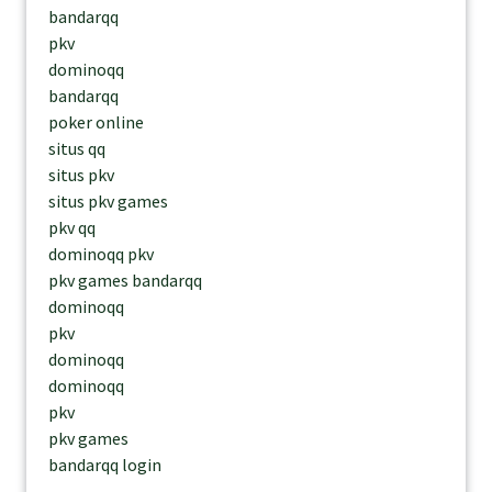
bandarqq
pkv
dominoqq
bandarqq
poker online
situs qq
situs pkv
situs pkv games
pkv qq
dominoqq pkv
pkv games bandarqq
dominoqq
pkv
dominoqq
dominoqq
pkv
pkv games
bandarqq login