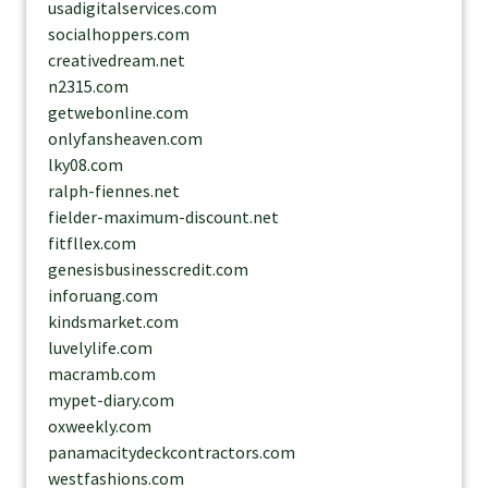
usadigitalservices.com
socialhoppers.com
creativedream.net
n2315.com
getwebonline.com
onlyfansheaven.com
lky08.com
ralph-fiennes.net
fielder-maximum-discount.net
fitfllex.com
genesisbusinesscredit.com
inforuang.com
kindsmarket.com
luvelylife.com
macramb.com
mypet-diary.com
oxweekly.com
panamacitydeckcontractors.com
westfashions.com