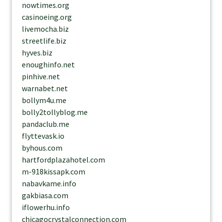
nowtimes.org
casinoeing.org
livemocha.biz
streetlife.biz
hyves.biz
enoughinfo.net
pinhive.net
warnabet.net
bollym4u.me
bolly2tollyblog.me
pandaclub.me
flyttevask.io
byhous.com
hartfordplazahotel.com
m-918kissapk.com
nabavkame.info
gakbiasa.com
iflowerhu.info
chicagocrystalconnection.com