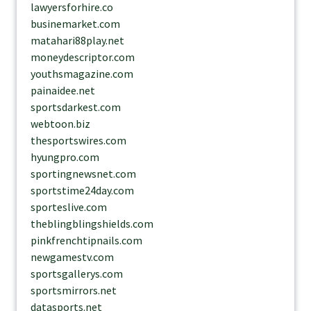
lawyersforhire.co
businemarket.com
matahari88play.net
moneydescriptor.com
youthsmagazine.com
painaidee.net
sportsdarkest.com
webtoon.biz
thesportswires.com
hyungpro.com
sportingnewsnet.com
sportstime24day.com
sporteslive.com
theblingblingshields.com
pinkfrenchtipnails.com
newgamestv.com
sportsgallerys.com
sportsmirrors.net
datasports.net