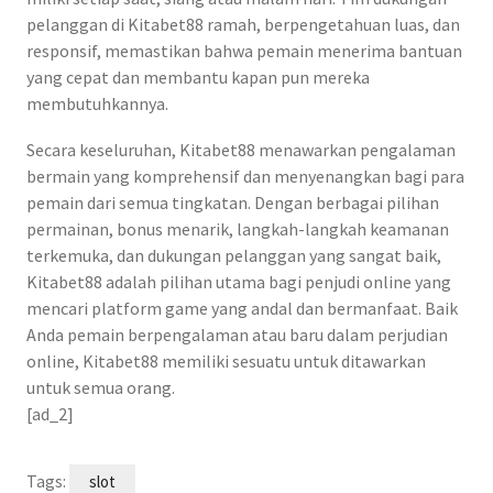
pelanggan di Kitabet88 ramah, berpengetahuan luas, dan
responsif, memastikan bahwa pemain menerima bantuan
yang cepat dan membantu kapan pun mereka
membutuhkannya.
Secara keseluruhan, Kitabet88 menawarkan pengalaman
bermain yang komprehensif dan menyenangkan bagi para
pemain dari semua tingkatan. Dengan berbagai pilihan
permainan, bonus menarik, langkah-langkah keamanan
terkemuka, dan dukungan pelanggan yang sangat baik,
Kitabet88 adalah pilihan utama bagi penjudi online yang
mencari platform game yang andal dan bermanfaat. Baik
Anda pemain berpengalaman atau baru dalam perjudian
online, Kitabet88 memiliki sesuatu untuk ditawarkan
untuk semua orang.
[ad_2]
Tags:
slot