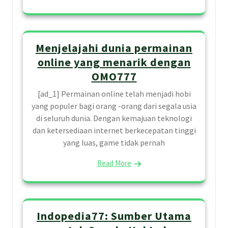
Menjelajahi dunia permainan
online yang menarik dengan
OMO777
[ad_1] Permainan online telah menjadi hobi
yang populer bagi orang -orang dari segala usia
di seluruh dunia. Dengan kemajuan teknologi
dan ketersediaan internet berkecepatan tinggi
yang luas, game tidak pernah
Read More
Indopedia77: Sumber Utama