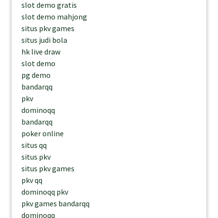
slot demo gratis
slot demo mahjong
situs pkv games
situs judi bola
hk live draw
slot demo
pg demo
bandarqq
pkv
dominoqq
bandarqq
poker online
situs qq
situs pkv
situs pkv games
pkv qq
dominoqq pkv
pkv games bandarqq
dominoqq