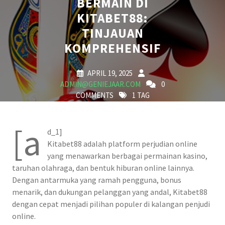
BERMAIN DI
KITABET88:
TINJAUAN
KOMPREHENSIF
APRIL 19, 2025
ADMIN@GENIEJAAR.COM
0
COMMENTS
1 TAG
[a
d_1]
Kitabet88 adalah platform perjudian online
yang menawarkan berbagai permainan kasino,
taruhan olahraga, dan bentuk hiburan online lainnya.
Dengan antarmuka yang ramah pengguna, bonus
menarik, dan dukungan pelanggan yang andal, Kitabet88
dengan cepat menjadi pilihan populer di kalangan penjudi
online.