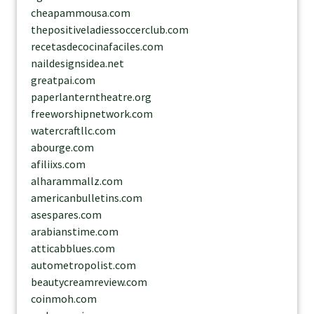
cheapammousa.com
thepositiveladiessoccerclub.com
recetasdecocinafaciles.com
naildesignsidea.net
greatpai.com
paperlanterntheatre.org
freeworshipnetwork.com
watercraftllc.com
abourge.com
afiliixs.com
alharammallz.com
americanbulletins.com
asespares.com
arabianstime.com
atticabblues.com
autometropolist.com
beautycreamreview.com
coinmoh.com