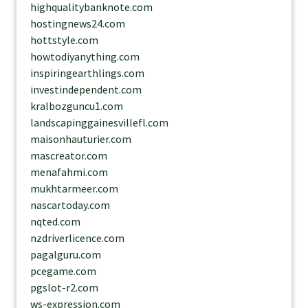
highqualitybanknote.com
hostingnews24.com
hottstyle.com
howtodiyanything.com
inspiringearthlings.com
investindependent.com
kralbozguncu1.com
landscapinggainesvillefl.com
maisonhauturier.com
mascreator.com
menafahmi.com
mukhtarmeer.com
nascartoday.com
nqted.com
nzdriverlicence.com
pagalguru.com
pcegame.com
pgslot-r2.com
ws-expression.com