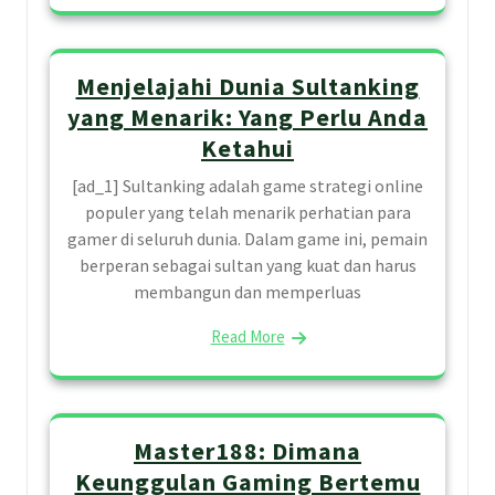
Menjelajahi Dunia Sultanking
yang Menarik: Yang Perlu Anda
Ketahui
[ad_1] Sultanking adalah game strategi online
populer yang telah menarik perhatian para
gamer di seluruh dunia. Dalam game ini, pemain
berperan sebagai sultan yang kuat dan harus
membangun dan memperluas
Read More
Master188: Dimana
Keunggulan Gaming Bertemu