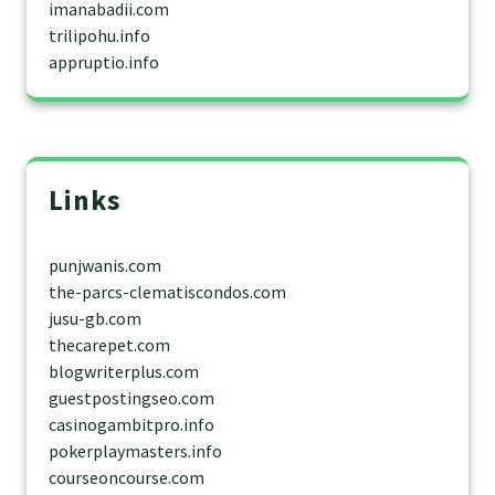
imanabadii.com
trilipohu.info
appruptio.info
Links
punjwanis.com
the-parcs-clematiscondos.com
jusu-gb.com
thecarepet.com
blogwriterplus.com
guestpostingseo.com
casinogambitpro.info
pokerplaymasters.info
courseoncourse.com