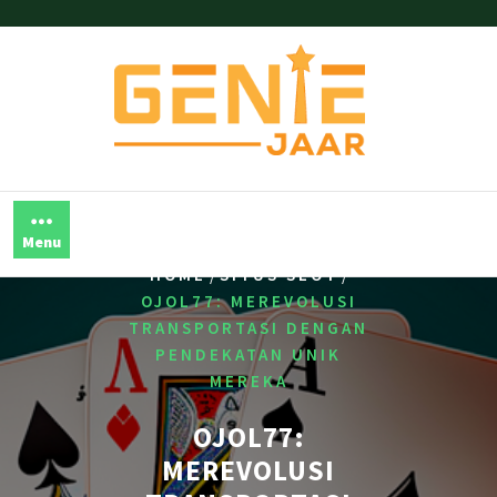
Skip
to
content
Menu
/
/
HOME
SITUS SLOT
OJOL77: MEREVOLUSI
TRANSPORTASI DENGAN
PENDEKATAN UNIK
MEREKA
OJOL77:
MEREVOLUSI