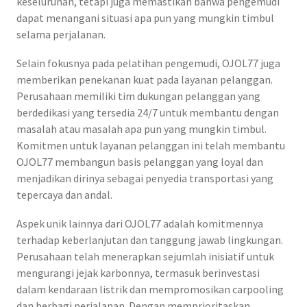
keseluruhan, tetapi juga memastikan bahwa pengemudi
dapat menangani situasi apa pun yang mungkin timbul
selama perjalanan.
Selain fokusnya pada pelatihan pengemudi, OJOL77 juga
memberikan penekanan kuat pada layanan pelanggan.
Perusahaan memiliki tim dukungan pelanggan yang
berdedikasi yang tersedia 24/7 untuk membantu dengan
masalah atau masalah apa pun yang mungkin timbul.
Komitmen untuk layanan pelanggan ini telah membantu
OJOL77 membangun basis pelanggan yang loyal dan
menjadikan dirinya sebagai penyedia transportasi yang
tepercaya dan andal.
Aspek unik lainnya dari OJOL77 adalah komitmennya
terhadap keberlanjutan dan tanggung jawab lingkungan.
Perusahaan telah menerapkan sejumlah inisiatif untuk
mengurangi jejak karbonnya, termasuk berinvestasi
dalam kendaraan listrik dan mempromosikan carpooling
dan berbagi perjalanan. Dengan memprioritaskan