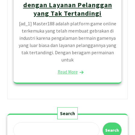
dengan Layanan Pelanggan
yang Tak Tertandingi
[ad_1] Master188 adalah platform game online
terkemuka yang telah membuat gebrakan di
industri karena pengalaman bermain gamenya
yang luar biasa dan layanan pelanggannya yang
tak tertandingi. Dengan beragam permainan
untuk
Read More
Search
Search