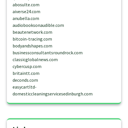
abosulte.com
aiverse24.com
anubella.com
audiobooksonaudible.com
beautenetwork.com
bitcoin-tracing.com
bodyandshapes.com
businessconsultantsroundrock.com
classicglobalnews.com
cybercusp.com
britaintt.com
deconds.com
easycartltd-
domesticcleaningservicesedinburgh.com