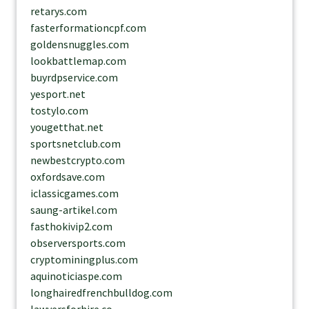
retarys.com
fasterformationcpf.com
goldensnuggles.com
lookbattlemap.com
buyrdpservice.com
yesport.net
tostylo.com
yougetthat.net
sportsnetclub.com
newbestcrypto.com
oxfordsave.com
iclassicgames.com
saung-artikel.com
fasthokivip2.com
observersports.com
cryptominingplus.com
aquinoticiaspe.com
longhairedfrenchbulldog.com
lawyersforhire.co