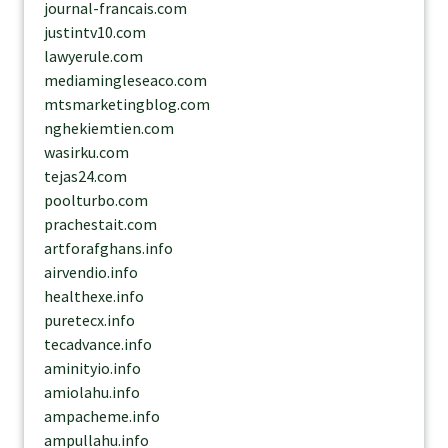
journal-francais.com
justintv10.com
lawyerule.com
mediamingleseaco.com
mtsmarketingblog.com
nghekiemtien.com
wasirku.com
tejas24.com
poolturbo.com
prachestait.com
artforafghans.info
airvendio.info
healthexe.info
puretecx.info
tecadvance.info
aminityio.info
amiolahu.info
ampacheme.info
ampullahu.info