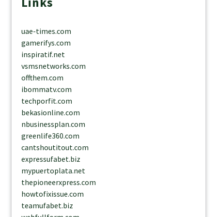
Links
uae-times.com
gamerifys.com
inspiratif.net
vsmsnetworks.com
offthem.com
ibommatv.com
techporfit.com
bekasionline.com
nbusinessplan.com
greenlife360.com
cantshoutitout.com
expressufabet.biz
mypuertoplata.net
thepioneerxpress.com
howtofixissue.com
teamufabet.biz
webfullform.com