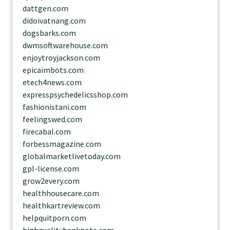
dattgen.com
didoivatnang.com
dogsbarks.com
dwmsoftwarehouse.com
enjoytroyjackson.com
epicaimbots.com
etech4news.com
expresspsychedelicsshop.com
fashionistani.com
feelingswed.com
firecabal.com
forbessmagazine.com
globalmarketlivetoday.com
gpl-license.com
grow2every.com
healthhousecare.com
healthkartreview.com
helpquitporn.com
highqualitybanknote.com