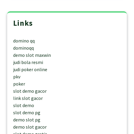
Links
domino qq
dominoqq
demo slot maxwin
judi bola resmi
judi poker online
pkv
poker
slot demo gacor
link slot gacor
slot demo
slot demo pg
demo slot pg
demo slot gacor
slot demo gratis