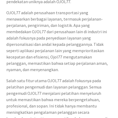
pendekatan uniknya adalah OJOL77.
OJOL77 adalah perusahaan transportasi yang
menawarkan berbagai layanan, termasuk perjalanan-
perjalanan, pengiriman, dan logistik. Apa yang
membedakan OJOL77 dari perusahaan lain di industri ini
adalah fokusnya pada penyediaan layanan yang
dipersonalisasi dan andal kepada pelanggannya. Tidak
seperti aplikasi perjalanan lain yang memprioritaskan
kecepatan dan efisiensi, Ojol77 mengutamakan
pelanggan, memastikan bahwa setiap perjalanan aman,
nyaman, dan menyenangkan.
Salah satu fitur utama OJOL77 adalah fokusnya pada
pelatihan pengemudi dan layanan pelanggan. Semua
pengemudi OJOL77 menjalani pelatihan menyeluruh
untuk memastikan bahwa mereka berpengetahuan,
profesional, dan sopan. Ini tidak hanya membantu
meningkatkan pengalaman pelanggan secara