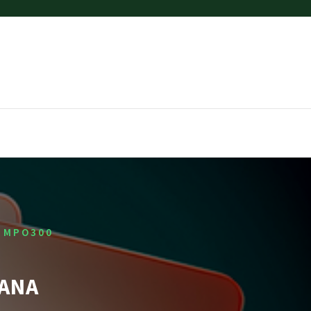
A MPO300
MANA