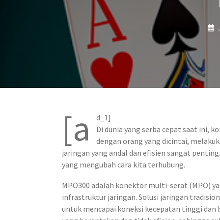
[a
d_1]
Di dunia yang serba cepat saat ini, 
dengan orang yang dicintai, melakuk
jaringan yang andal dan efisien sangat penting
yang mengubah cara kita terhubung.
MPO300 adalah konektor multi-serat (MPO) y
infrastruktur jaringan. Solusi jaringan tradi
untuk mencapai koneksi kecepatan tinggi dan 