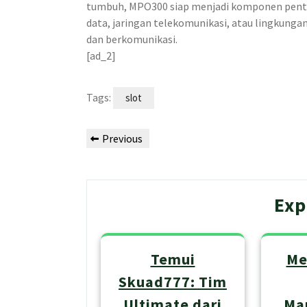
tumbuh, MPO300 siap menjadi komponen penting 
data, jaringan telekomunikasi, atau lingkung
dan berkomunikasi.
[ad_2]
Tags:
slot
Post
Previous
Previous
Post
navigation
Exp
Temui
Me
Skuad777: Tim
Ultimate dari
Ma