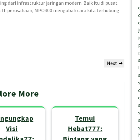
dari infrastruktur jaringan modern. Baik itu di pusat
an IT perusahaan, MPO300 mengubah cara kita terhubung
Next
Next
Post
lore More
ngungkap
Temui
Visi
Hebat777:
ndalika77:
Bintang yang