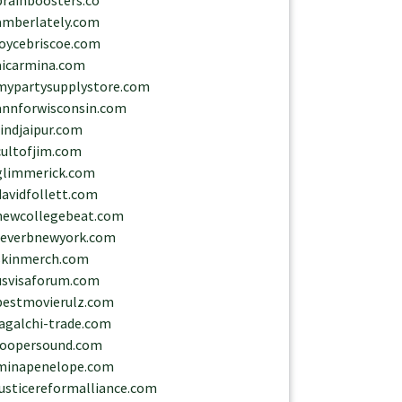
amberlately.com
joycebriscoe.com
aicarmina.com
mypartysupplystore.com
annforwisconsin.com
findjaipur.com
cultofjim.com
glimmerick.com
davidfollett.com
newcollegebeat.com
reverbnewyork.com
skinmerch.com
usvisaforum.com
bestmovierulz.com
jagalchi-trade.com
loopersound.com
minapenelope.com
justicereformalliance.com