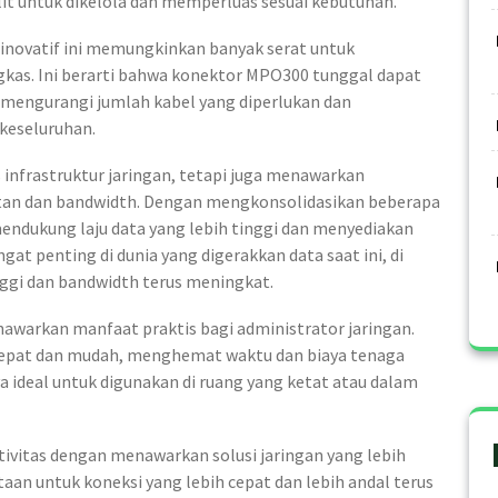
lit untuk dikelola dan memperluas sesuai kebutuhan.
inovatif ini memungkinkan banyak serat untuk
kas. Ini berarti bahwa konektor MPO300 tunggal dapat
 mengurangi jumlah kabel yang diperlukan dan
keseluruhan.
nfrastruktur jaringan, tetapi juga menawarkan
atan dan bandwidth. Dengan mengkonsolidasikan beberapa
endukung laju data yang lebih tinggi dan menyediakan
ngat penting di dunia yang digerakkan data saat ini, di
ggi dan bandwidth terus meningkat.
awarkan manfaat praktis bagi administrator jaringan.
cepat dan mudah, menghemat waktu dan biaya tenaga
 ideal untuk digunakan di ruang yang ketat atau dalam
ivitas dengan menawarkan solusi jaringan yang lebih
taan untuk koneksi yang lebih cepat dan lebih andal terus