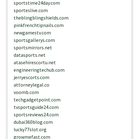
sportstime24day.com
sporteslive.com
theblingblingshields.com
pinkfrenchtipnails.com
newgamestv.com
sportsgallerys.com
sportsmirrors.net
datasports.net
atasehirescortu.net
engineeringtechub.com
jerryescorts.com
attorneylegal.co
voomb.com
techgadgetpoint.com
tvsportsguide24.com
sportsreviews24.com
dubai360blog.com
lucky77slot.org
growmefast.com