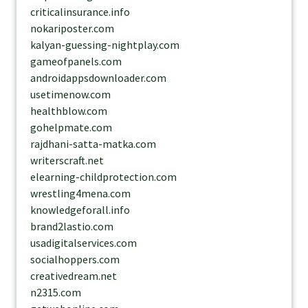
criticalinsurance.info
nokariposter.com
kalyan-guessing-nightplay.com
gameofpanels.com
androidappsdownloader.com
usetimenow.com
healthblow.com
gohelpmate.com
rajdhani-satta-matka.com
writerscraft.net
elearning-childprotection.com
wrestling4mena.com
knowledgeforall.info
brand2lastio.com
usadigitalservices.com
socialhoppers.com
creativedream.net
n2315.com