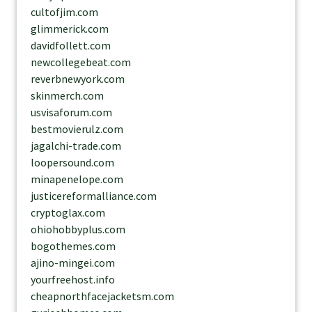
cultofjim.com
glimmerick.com
davidfollett.com
newcollegebeat.com
reverbnewyork.com
skinmerch.com
usvisaforum.com
bestmovierulz.com
jagalchi-trade.com
loopersound.com
minapenelope.com
justicereformalliance.com
cryptoglax.com
ohiohobbyplus.com
bogothemes.com
ajino-mingei.com
yourfreehost.info
cheapnorthfacejacketsm.com