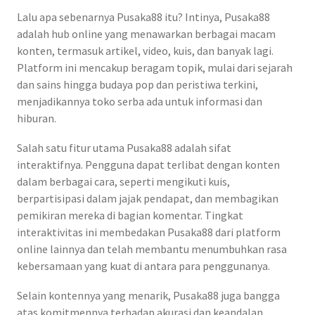
Lalu apa sebenarnya Pusaka88 itu? Intinya, Pusaka88
adalah hub online yang menawarkan berbagai macam
konten, termasuk artikel, video, kuis, dan banyak lagi.
Platform ini mencakup beragam topik, mulai dari sejarah
dan sains hingga budaya pop dan peristiwa terkini,
menjadikannya toko serba ada untuk informasi dan
hiburan.
Salah satu fitur utama Pusaka88 adalah sifat
interaktifnya. Pengguna dapat terlibat dengan konten
dalam berbagai cara, seperti mengikuti kuis,
berpartisipasi dalam jajak pendapat, dan membagikan
pemikiran mereka di bagian komentar. Tingkat
interaktivitas ini membedakan Pusaka88 dari platform
online lainnya dan telah membantu menumbuhkan rasa
kebersamaan yang kuat di antara para penggunanya.
Selain kontennya yang menarik, Pusaka88 juga bangga
atas komitmennya terhadap akurasi dan keandalan.