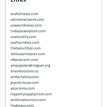
usafullnewz.com
uktimenetwork.com
usaworldnewz.com
todayusaexplore.com
usalocality.com
usafournewz.com
thebalochhal.com
vehicularmaster.com
vibesaccent.com
ampajavierdemiguel.org
brainboosters.co
amberlately.com
joycebriscoe.com
aicarmina.com
mypartysupplystore.com
annforwisconsin.com
findjaipur.com