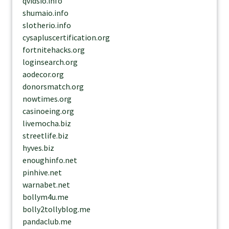
qvidsio.info
shumaio.info
slotherio.info
cysapluscertification.org
fortnitehacks.org
loginsearch.org
aodecor.org
donorsmatch.org
nowtimes.org
casinoeing.org
livemocha.biz
streetlife.biz
hyves.biz
enoughinfo.net
pinhive.net
warnabet.net
bollym4u.me
bolly2tollyblog.me
pandaclub.me