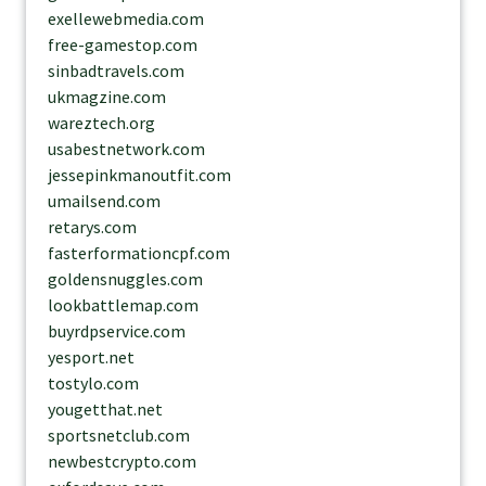
exellewebmedia.com
free-gamestop.com
sinbadtravels.com
ukmagzine.com
wareztech.org
usabestnetwork.com
jessepinkmanoutfit.com
umailsend.com
retarys.com
fasterformationcpf.com
goldensnuggles.com
lookbattlemap.com
buyrdpservice.com
yesport.net
tostylo.com
yougetthat.net
sportsnetclub.com
newbestcrypto.com