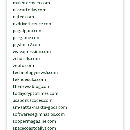
mukhtarmeer.com
nascartoday.com
nqted.com
nzdriverlicence.com
pagalguru.com
pcegame.com
pgslot-r2.com
ws-expression.com
zchotels.com
zepfo.com
technologynews5.com
teknoeduka.com
thenews-blog.com
todaycryptotimes.com
usabonuscodes.com
sm-satta-makta-gods.com
softwaredegimnasios.com
soopermagazine.com
spacecoastdailys.com