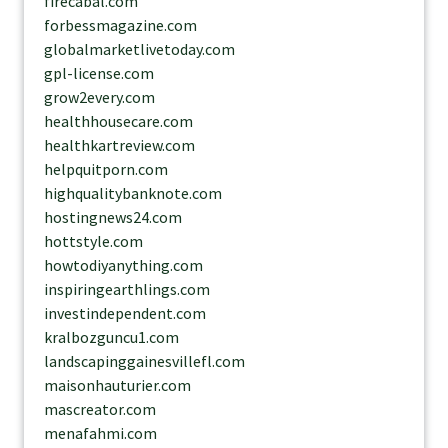
firecabal.com
forbessmagazine.com
globalmarketlivetoday.com
gpl-license.com
grow2every.com
healthhousecare.com
healthkartreview.com
helpquitporn.com
highqualitybanknote.com
hostingnews24.com
hottstyle.com
howtodiyanything.com
inspiringearthlings.com
investindependent.com
kralbozguncu1.com
landscapinggainesvillefl.com
maisonhauturier.com
mascreator.com
menafahmi.com