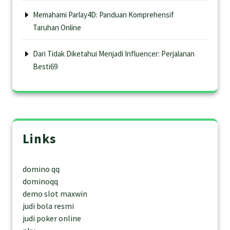
Memahami Parlay4D: Panduan Komprehensif
Taruhan Online
Dari Tidak Diketahui Menjadi Influencer: Perjalanan
Besti69
Links
domino qq
dominoqq
demo slot maxwin
judi bola resmi
judi poker online