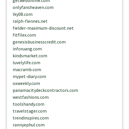
getwebonline.com
onlyfansheaven.com
lky08.com
ralph-fiennes.net
fielder-maximum-discount.net
fitfllex.com
genesisbusinesscredit.com
inforuang.com
kindsmarket.com
luvelylife.com
macramb.com
mypet-diary.com
oxweekly.com
panamacitydeckcontractors.com
westfashions.com
toolshandy.com
travelstager.com
trendinspires.com
rannyephul.com