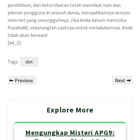
pendidikan, dan keterlibatan telah memikat hati dan
pikiran pengguna di seluruh dunia, menjadikannya sensasi
internet yang sesungguhnya. Jika Anda belum mencoba
Pusaka88, sekaranglah saatnya untuk melakukannya. Anda
tidak akan kecewa!
[ad_2]
Tags:
slot
Post
Previous
Next
Previous
Next
navigation
Post
Post
Explore More
Mengungkap Misteri APG9: