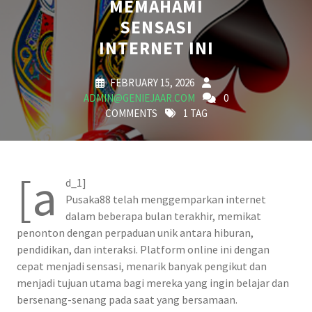
MEMAHAMI
SENSASI
INTERNET INI
FEBRUARY 15, 2026
ADMIN@GENIEJAAR.COM
0
COMMENTS
1 TAG
[a
d_1]
Pusaka88 telah menggemparkan internet
dalam beberapa bulan terakhir, memikat
penonton dengan perpaduan unik antara hiburan,
pendidikan, dan interaksi. Platform online ini dengan
cepat menjadi sensasi, menarik banyak pengikut dan
menjadi tujuan utama bagi mereka yang ingin belajar dan
bersenang-senang pada saat yang bersamaan.