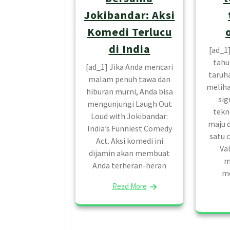
Jokibandar: Aksi
Komedi Terlucu
di India
[ad_1
tahu
[ad_1] Jika Anda mencari
taruh
malam penuh tawa dan
meliha
hiburan murni, Anda bisa
sig
mengunjungi Laugh Out
tekn
Loud with Jokibandar:
maju d
India’s Funniest Comedy
satu 
Act. Aksi komedi ini
Va
dijamin akan membuat
m
Anda terheran-heran
me
Read More