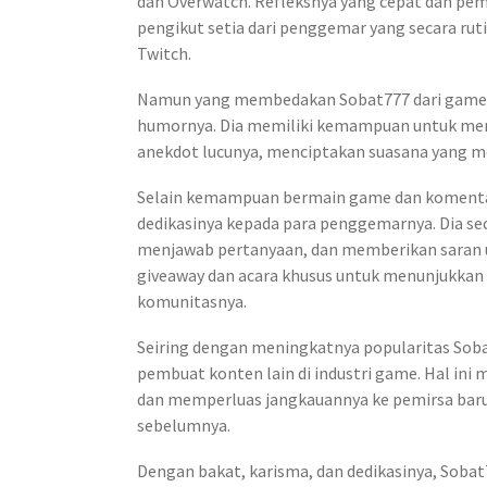
dan Overwatch. Refleksnya yang cepat dan pe
pengikut setia dari penggemar yang secara ru
Twitch.
Namun yang membedakan Sobat777 dari gamer l
humornya. Dia memiliki kemampuan untuk mem
anekdot lucunya, menciptakan suasana yang 
Selain kemampuan bermain game dan komentar
dedikasinya kepada para penggemarnya. Dia sec
menjawab pertanyaan, dan memberikan saran 
giveaway dan acara khusus untuk menunjukkan a
komunitasnya.
Seiring dengan meningkatnya popularitas Soba
pembuat konten lain di industri game. Hal ini
dan memperluas jangkauannya ke pemirsa ba
sebelumnya.
Dengan bakat, karisma, dan dedikasinya, Sobat