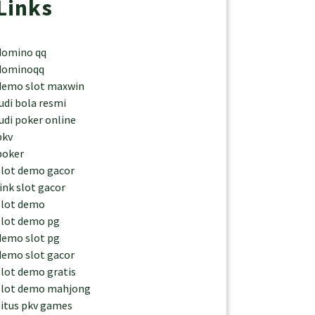
Links
domino qq
dominoqq
demo slot maxwin
judi bola resmi
judi poker online
pkv
poker
slot demo gacor
link slot gacor
slot demo
slot demo pg
demo slot pg
demo slot gacor
slot demo gratis
slot demo mahjong
situs pkv games