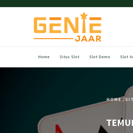
Skip
to
content
Home
Situs Slot
Slot Demo
Slot 
/
HOME
SI
TEMUI