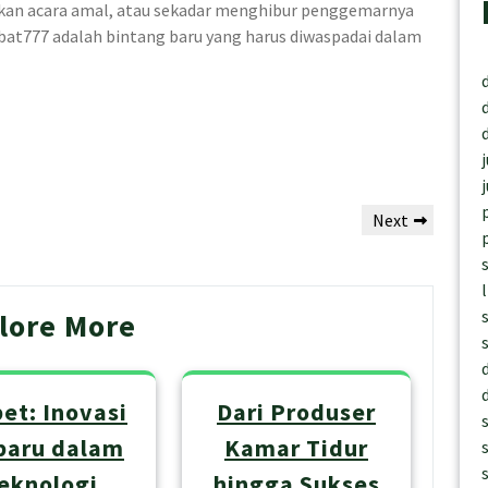
kan acara amal, atau sekadar menghibur penggemarnya
obat777 adalah bintang baru yang harus diwaspadai dalam
Next
Next
Post
lore More
bet: Inovasi
Dari Produser
baru dalam
Kamar Tidur
eknologi
hingga Sukses