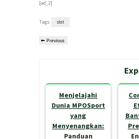
[ad_2]
Tags:
slot
Post
Previous
Previous
Post
navigation
Exp
Menjelajahi
Co
Dunia MPOSport
E
yang
Ban
Menyenangkan:
Pre
Panduan
En