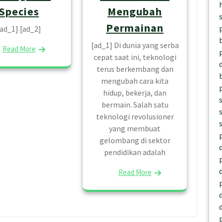
Species
Mengubah
Permainan
[ad_1] [ad_2]
[ad_1] Di dunia yang serba
Read More
cepat saat ini, teknologi
terus berkembang dan
mengubah cara kita
hidup, bekerja, dan
bermain. Salah satu
teknologi revolusioner
yang membuat
gelombang di sektor
pendidikan adalah
Read More