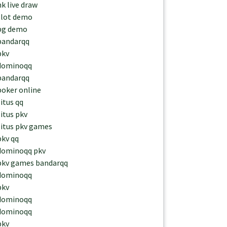
hk live draw
slot demo
pg demo
bandarqq
pkv
dominoqq
bandarqq
poker online
situs qq
situs pkv
situs pkv games
pkv qq
dominoqq pkv
pkv games bandarqq
dominoqq
pkv
dominoqq
dominoqq
pkv