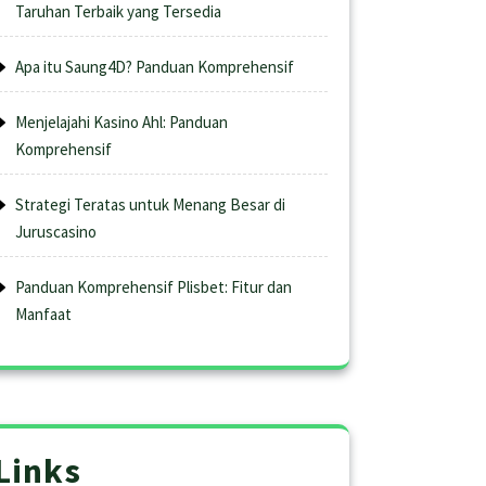
Taruhan Terbaik yang Tersedia
Apa itu Saung4D? Panduan Komprehensif
Menjelajahi Kasino Ahl: Panduan
Komprehensif
Strategi Teratas untuk Menang Besar di
Juruscasino
Panduan Komprehensif Plisbet: Fitur dan
Manfaat
Links