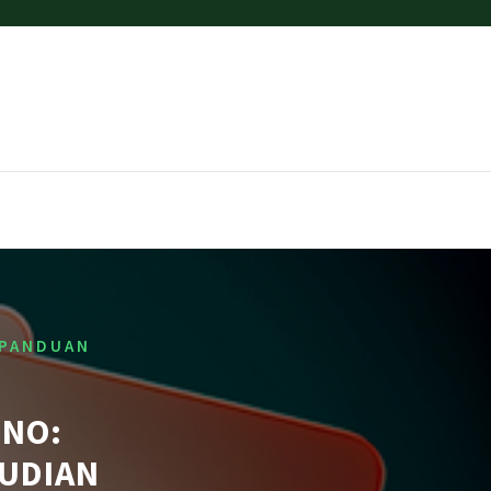
 PANDUAN
INO:
UDIAN