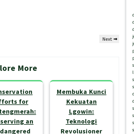
Next
Next
Post
lore More
nservation
Membuka Kunci
fforts for
Kekuatan
tengmerah:
Lgowin:
serving an
Teknologi
dangered
Revolusioner