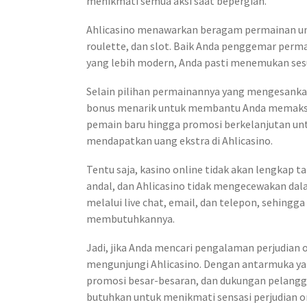
menikmati semua aksi saat bepergian.
Ahlicasino menawarkan beragam permainan untuk
roulette, dan slot. Baik Anda penggemar perma
yang lebih modern, Anda pasti menemukan sesua
Selain pilihan permainannya yang mengesanka
bonus menarik untuk membantu Anda memaks
pemain baru hingga promosi berkelanjutan unt
mendapatkan uang ekstra di Ahlicasino.
Tentu saja, kasino online tidak akan lengkap 
andal, dan Ahlicasino tidak mengecewakan dala
melalui live chat, email, dan telepon, sehing
membutuhkannya.
Jadi, jika Anda mencari pengalaman perjudian
mengunjungi Ahlicasino. Dengan antarmuka y
promosi besar-besaran, dan dukungan pelangga
butuhkan untuk menikmati sensasi perjudian onl