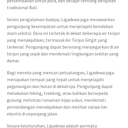
persembahan untuk pura, dan belajar tentang kerajinan
tradisional Bali.
Selain pengalaman budaya, Ligadewa juga menawarkan
pengunjung kesempatan untuk menjelajahi keindahan
alam sekitar. Desa ini terletak di dekat beberapa air terjun
yang menakjubkan, termasuk Air Terjun Gitgit yang
terkenal. Pengunjung dapat berenang menyegarkan di air
terjun yang sejuk dan menikmati lingkungan sekitar yang
damai.
Bagi mereka yang mencari petualangan, Ligadewa juga
merupakan tempat yang tepat untuk menjelajahi
pegunungan dan hutan di dekatnya. Pengunjung dapat
melakukan hiking, trekking, atau bahkan bersepeda
gunung melintasi tanaman hijau subur, menikmati
pemandangan menakjubkan dan melihat satwa liar
eksotis di sepanjang jalan.
Secara keseluruhan, Ligadewa adalah permata