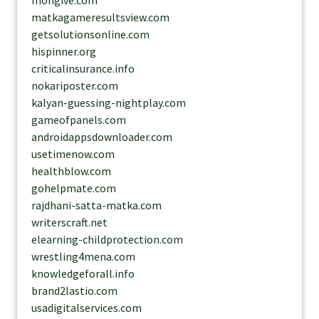
matkagameresultsview.com
getsolutionsonline.com
hispinner.org
criticalinsurance.info
nokariposter.com
kalyan-guessing-nightplay.com
gameofpanels.com
androidappsdownloader.com
usetimenow.com
healthblow.com
gohelpmate.com
rajdhani-satta-matka.com
writerscraft.net
elearning-childprotection.com
wrestling4mena.com
knowledgeforall.info
brand2lastio.com
usadigitalservices.com