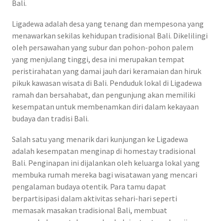
Bali.
Ligadewa adalah desa yang tenang dan mempesona yang
menawarkan sekilas kehidupan tradisional Bali. Dikelilingi
oleh persawahan yang subur dan pohon-pohon palem
yang menjulang tinggi, desa ini merupakan tempat
peristirahatan yang damai jauh dari keramaian dan hiruk
pikuk kawasan wisata di Bali. Penduduk lokal di Ligadewa
ramah dan bersahabat, dan pengunjung akan memiliki
kesempatan untuk membenamkan diri dalam kekayaan
budaya dan tradisi Bali.
Salah satu yang menarik dari kunjungan ke Ligadewa
adalah kesempatan menginap di homestay tradisional
Bali. Penginapan ini dijalankan oleh keluarga lokal yang
membuka rumah mereka bagi wisatawan yang mencari
pengalaman budaya otentik. Para tamu dapat
berpartisipasi dalam aktivitas sehari-hari seperti
memasak masakan tradisional Bali, membuat