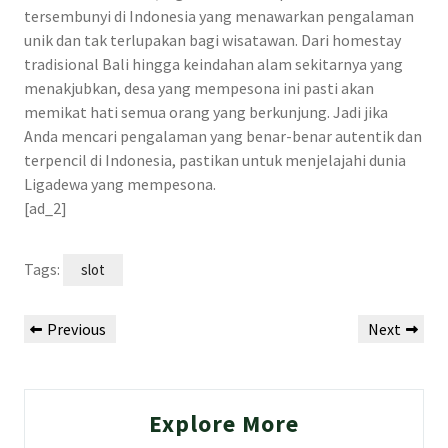
tersembunyi di Indonesia yang menawarkan pengalaman
unik dan tak terlupakan bagi wisatawan. Dari homestay
tradisional Bali hingga keindahan alam sekitarnya yang
menakjubkan, desa yang mempesona ini pasti akan
memikat hati semua orang yang berkunjung. Jadi jika
Anda mencari pengalaman yang benar-benar autentik dan
terpencil di Indonesia, pastikan untuk menjelajahi dunia
Ligadewa yang mempesona.
[ad_2]
Tags:
slot
Post
Previous
Next
Previous
Next
navigation
Post
Post
Explore More