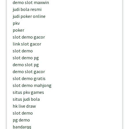
demo slot maxwin
judi bola resmi
judi poker online
pkv
poker
slot demo gacor
link slot gacor
slot demo
slot demo pg
demo slot pg
demo slot gacor
slot demo gratis
slot demo mahjong
situs pkv games
situs judi bola
hk live draw
slot demo
pg demo
bandarqq