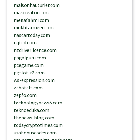
maisonhauturier.com
mascreator.com
menafahmi.com
mukhtarmeer.com
nascartoday.com
nqted.com
nzdriverlicence.com
pagalguru.com
pcegame.com
pgslot-r2.com
ws-expression.com
zchotels.com
zepfo.com
technologynews5.com
teknoeduka.com
thenews-blog.com
todaycryptotimes.com
usabonuscodes.com
sm-satta-makta-gods.com