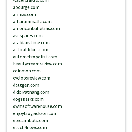
abourge.com
afiliixs.com
alharammallz.com
americanbulletins.com
asespares.com
arabianstime.com
atticabblues.com
autometropolist.com
beautycreamreview.com
coinmoh.com
cyclopsreview.com
dattgen.com
didoivatnang.com
dogsbarks.com
dwmsoftwarehouse.com
enjoytroyjackson.com
epicaimbots.com
etech4news.com