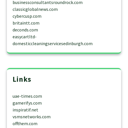
businessconsultantsroundrock.com
classicglobalnews.com
cybercusp.com
britaintt.com
deconds.com
easycartltd-
domesticcleaningservicesedinburgh.com
Links
uae-times.com
gamerifys.com
inspiratif.net
vsmsnetworks.com
offthem.com