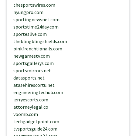
thesportswires.com
hyungpro.com
sportingnewsnet.com
sportstime24day.com
sporteslive.com
theblingblingshields.com
pinkfrenchtipnails.com
newgamestv.com
sportsgallerys.com
sportsmirrors.net
datasports.net
atasehirescortu.net
engineeringtechub.com
jerryescorts.com
attorneylegal.co
voomb.com
techgadgetpoint.com
tvsportsguide24.com
sportsreviews24.com