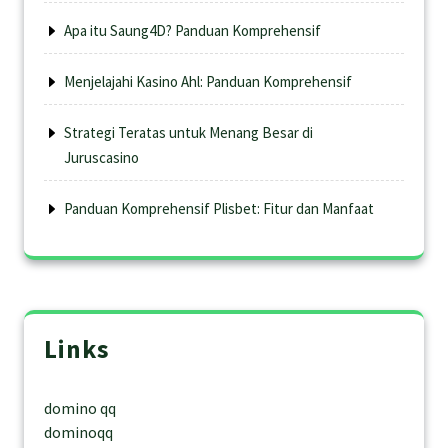
Apa itu Saung4D? Panduan Komprehensif
Menjelajahi Kasino Ahl: Panduan Komprehensif
Strategi Teratas untuk Menang Besar di
Juruscasino
Panduan Komprehensif Plisbet: Fitur dan Manfaat
Links
domino qq
dominoqq