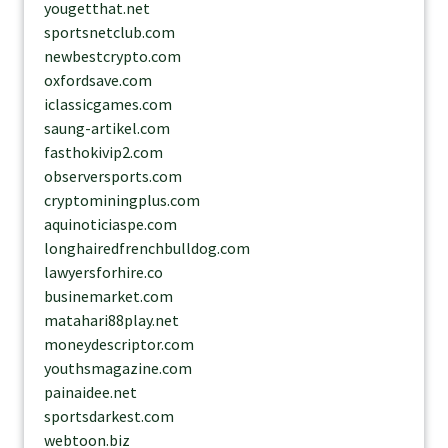
yougetthat.net
sportsnetclub.com
newbestcrypto.com
oxfordsave.com
iclassicgames.com
saung-artikel.com
fasthokivip2.com
observersports.com
cryptominingplus.com
aquinoticiaspe.com
longhairedfrenchbulldog.com
lawyersforhire.co
businemarket.com
matahari88play.net
moneydescriptor.com
youthsmagazine.com
painaidee.net
sportsdarkest.com
webtoon.biz